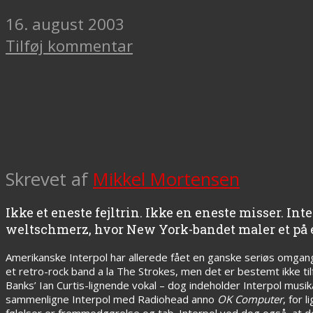
16. august 2003
Tilføj kommentar
Skrevet af
Mikkel Mortensen
Ikke et eneste fejltrin. Ikke en eneste misser. I
weltschmerz, hvor New York-bandet maler et på én
Amerikanske Interpol har allerede fået en ganske seriøs omgan
et retro-rock band a la The Strokes, men det er bestemt ikke ti
Banks’ Ian Curtis-lignende vokal – dog indeholder Interpol musik
sammenligne Interpol med Radiohead anno
OK Computer
, for 
følelser er fremmedgørelse og tab. Interpol ved dog også, at der