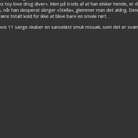
x toy love drug diver«. Men på trods af at han elsker hende, er d
, når han desperat skriger »Stella«, glemmer man det aldrig. De
e totalt kold for ikke at blive bare en smule rørt.
 hvis 11 sange skaber en sanseløst smuk mosaik, som det er svært 