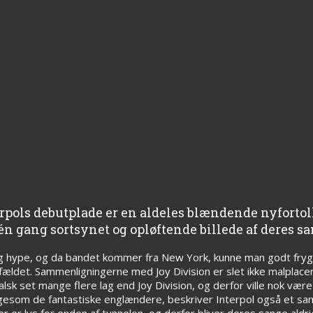
nterpols debutplade er en aldeles blændende nyforto
 gang sortsynet og opløftende billede af deres sa
g hype, og da bandet kommer fra New York, kunne man godt frygte
lfældet. Sammenligningerne med Joy Division er slet ikke malplace
alsk set mange flere lag end Joy Division, og derfor ville nok vær
ligesom de fantastiske englændere, beskriver Interpol også et 
 er lys for enden af tunnelen, og derfor bliver deres sange aldrig