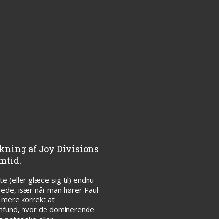
lkning af Joy Divisions
mtid.
 (eller glæde sig til) endnu
rede, især når man hører Paul
e mere korrekt at
samfund, hvor de dominerende
 patetiske eller