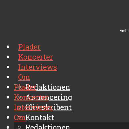
Ambit
Plader
Koncerter
Interviews
Om
Plader
Redaktionen
Koncerter
Annoncering
Interviews
Bliv skribent
Om
Kontakt
Arkiv
Redaktionen