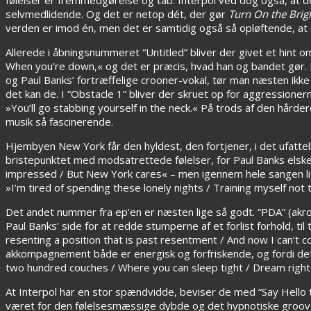
selvmedlidende. Og det er netop dét, der gør
Turn On the Brigh
verden er imod én, men det er samtidig også så opløftende, at d
Allerede i åbningsnummeret “Untitled” bliver der givet et hint om
When you’re down,« og det er præcis, hvad han og bandet gør. P
og Paul Banks’ fortræffelige crooner-vokal, tør man næsten ikke
det kan de. I “Obstacle 1” bliver der skruet op for aggressione
»You’ll go stabbing yourself in the neck.« På trods af den hård
musik så fascinerende.
Hjembyen New York får den hyldest, den fortjener, i det ufatte
bristepunktet med modsatrettede følelser, for Paul Banks elsk
impressed / But New York cares« – men igennem hele sangen ligg
»I’m tired of spending these lonely nights / Training myself not 
Det andet nummer fra ep’en er næsten lige så godt. “PDA” (akronym
Paul Banks’ side for at redde stumperne af et forlist forhold, til
resenting a position that is past resentment / And now I can’t c
akkompagnement både er energisk og forfriskende, og fordi de
two hundred couches / Where you can sleep tight / Dream right
At Interpol har en stor spændvidde, beviser de med “Say Hello 
været for den følelsesmæssige dybde og det hypnotiske groove,