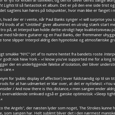
t Lights
til så fantastisk et album. Det er på den ene side trist o
et sagtens kan høres på tidspunkter, hvor man ikke er fanget i m
, hvad der er i vente, når Paul Banks synger »I will surprise you 
å trods af at “Untitled” giver albummet en utrolig stærk start m
 tro på, at Interpol kan holde dette utroligt høje kvalitetsniveau
rne med hårdere guitarer og en Paul Banks, der fremmaner uhyggel
ere tone slipper Interpol aldrig den hypnotiske og atmosfæriske 
ligt smukke “NYC” (et af to numre hentet fra bandets roste
Interp
er godt nok New York – »I know you’ve supported me for a long 
er der en underliggende følelse af isolation, der bliver underst
to care.«
 for ‘public display of affection’) lever fuldstændig op til sin ti
 trods for at han udmærket er klar over, at det er nytteløst: »You 
onsider / And now there is this distance,« men sangen ender aldrig
t overvældende omkvæd også er ganske optimistisk: »Sleep tight
.«
to the Angels”, der næsten lyder som noget, The Strokes kunne ha
 som sangen har. Helt sublimt bliver det i den nærmest maniske