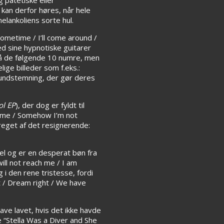
g kan derfor høres, når hele
elankoliens sorte hul.
sometime / I’ll come around /
ed sine hypnotiske guitarer
 på de følgende 10 numre, men
ige billeder som f.eks.:
grundstemning, der gør deres
ol EP
), der dog er fyldt til
time / Somehow I’m not
reget af det resignerende:
tel og er en desperat bøn fra
will not reach me / I am
 i den rene tristesse, fordi
 / Dream right / We have
ve lavet, hvis det ikke havde
 “Stella Was a Diver and She