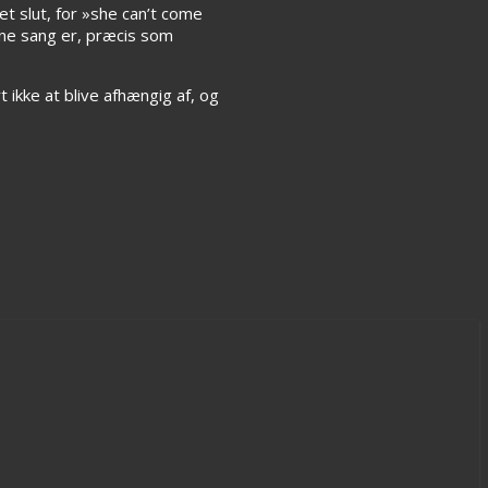
et slut, for »she can’t come
nne sang er, præcis som
ikke at blive afhængig af, og