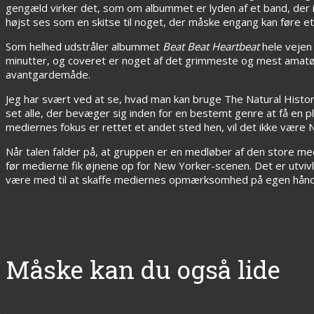
gengæld virker det, som om albummet er lyden af et band, der i
højst ses som en skitse til noget, der måske engang kan føre e
Som helhed udstråler albummet
Beat Beat Heartbeat
hele vejen
minutter, og coveret er noget af det grimmeste og mest amatør
avantgardemåde.
Jeg har svært ved at se, hvad man kan bruge The Natural History 
set alle, der bevæger sig inden for en bestemt genre at få en p
mediernes fokus er rettet et andet sted hen, vil det ikke være N
Når talen falder på, at gruppen er en medløber af den store medi
før medierne fik øjnene op for New Yorker-scenen. Det er utvivlso
være med til at skaffe mediernes opmærksomhed på egen hånd
Måske kan du også lide