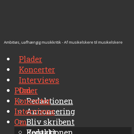
Ambitiøs, uafhængig musikkritik - Af musikelskere til musikelskere
Plader
Koncerter
Interviews
Plader
Om
Koncerter
Redaktionen
Interviews
Annoncering
Om
Bliv skribent
Kontakt
Redaktionen