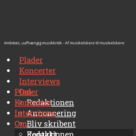
Ambitiøs, uafhængig musikkritik - Af musikelskere til musikelskere
Plader
Koncerter
Interviews
Plader
Om
Koncerter
Redaktionen
Interviews
Annoncering
Om
Bliv skribent
Kontakt
Redaktionen