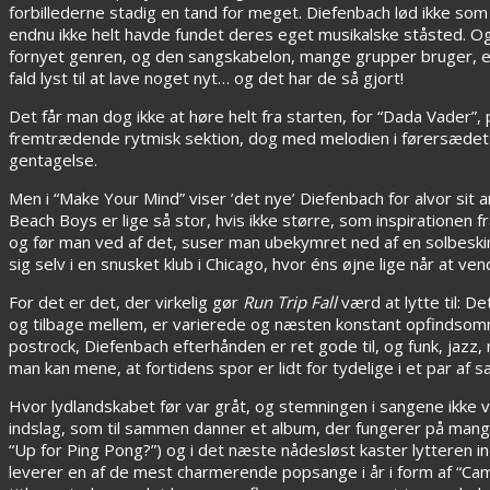
forbillederne stadig en tand for meget. Diefenbach lød ikke som
endnu ikke helt havde fundet deres eget musikalske ståsted. Og
fornyet genren, og den sangskabelon, mange grupper bruger, er 
fald lyst til at lave noget nyt… og det har de så gjort!
Det får man dog ikke at høre helt fra starten, for “Dada Vader”,
fremtrædende rytmisk sektion, dog med melodien i førersædet f
gentagelse.
Men i “Make Your Mind” viser ’det nye’ Diefenbach for alvor sit an
Beach Boys er lige så stor, hvis ikke større, som inspirationen 
og før man ved af det, suser man ubekymret ned af en solbeskinne
sig selv i en snusket klub i Chicago, hvor éns øjne lige når at v
For det er det, der virkelig gør
Run Trip Fall
værd at lytte til: D
og tilbage mellem, er varierede og næsten konstant opfindsomm
postrock, Diefenbach efterhånden er ret gode til, og funk, jazz,
man kan mene, at fortidens spor er lidt for tydelige i et par af 
Hvor lydlandskabet før var gråt, og stemningen i sangene ikke
indslag, som til sammen danner et album, der fungerer på mange 
“Up for Ping Pong?”) og i det næste nådesløst kaster lytteren ind
leverer en af de mest charmerende popsange i år i form af “Ca