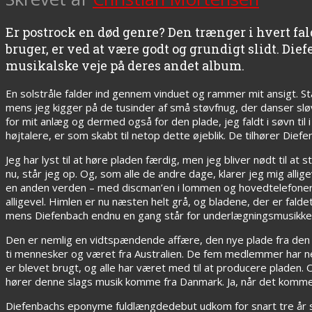
Er postrock en død genre? Den trænger i hvert fa
bruger, er ved at være godt og grundigt slidt. Dief
musikalske veje på deres andet album.
En solstråle falder ind gennem vinduet og rammer mit ansigt. Stad
mens jeg kigger på de tusinder af små støvfnug, der danser sløvt
for mit anlæg og dermed også for den plade, jeg faldt i søvn til 
højtalere, er som skabt til netop dette øjeblik. De tilhører D
Jeg har lyst til at høre pladen færdig, men jeg bliver nødt til at s
nu, står jeg op. Og, som alle de andre dage, klarer jeg mig alli
en anden verden – med discman’en i lommen og hovedtelefonerne
alligevel. Himlen er nu næsten helt grå, og bladene, der er faldet
mens Diefenbach endnu en gang står for underlægningsmusikken
Den er nemlig en vidtspændende affære, den nye plade fra den 
ti mennesker og været fra Australien. De fem medlemmer har nemlig
er blevet brugt, og alle har været med til at producere pladen
hører denne slags musik komme fra Danmark. Ja, når det kommer 
Diefenbachs eponyme fuldlængdedebut udkom for snart tre år 