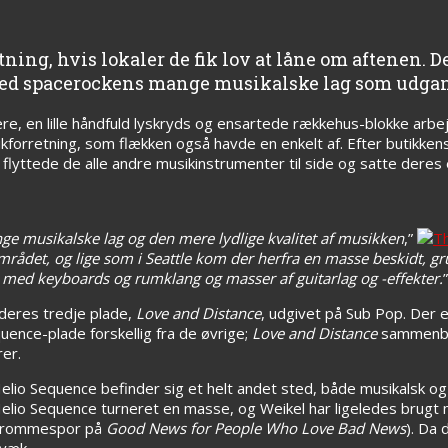
ing, hvis lokaler de fik lov at låne om aftenen. De
p, med spacerockens mange musikalske lag som udg
ndlere, en lille håndfuld lyskryds og ensartede rækkehus-blokke 
orretning, som flækken også havde en enkelt af. Efter butikkens 
r flyttede de alle andre musikinstrumenter til side og satte der
nge musikalske lag og den mere lydlige kvalitet af musikken
,”
området, og lige som i Seattle kom der herfra en masse beskidt, gr
det med keyboards og rumklang og masser af guitarlag og -effekter.
”
deres tredje plade,
Love and Distance
, udgivet på Sub Pop. Der e
uence-plade forskellig fra de øvrige;
Love and Distance
sammenbla
er.
elio Sequence befinder sig et helt andet sted, både musikalsk og f
Helio Sequence turneret en masse, og Weikel har ligeledes brugt 
e trommespor på
Good News for People Who Love Bad News
). Da 
 væk.