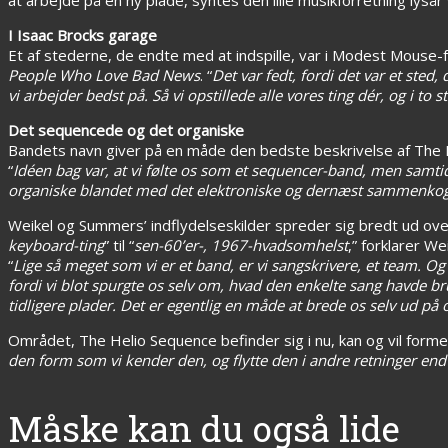
I Isaac Brocks garage
Et af stederne, de endte med at indspille, var i Modest Mouse-
People Who Love Bad News
. “
Det var fedt, fordi det var et sted,
vi arbejder bedst på. Så vi opstillede alle vores ting dér, og i t
Det sequencede og det organiske
Bandets navn giver på en måde den bedste beskrivelse af The H
“
Idéen bag var, at vi følte os som et sequencer-band, men samtid
organiske blandet med det elektroniske og dernæst sammenkogt, i
Weikel og Summers’ indflydelseskilder spreder sig bredt ud over 
keyboard-ting
” til “
sen-60’er-, 1967-hvadsomhelst
,” forklarer W
“
Lige så meget som vi er et band, er vi sangskrivere, et team. Og 
fordi vi blot spurgte os selv om, hvad den enkelte sang havde br
tidligere plader. Det er egentlig en måde at brede os selv ud på 
Området, The Helio Sequence befinder sig i nu, kan og vil formen
den form som vi kender den, og flytte den i andre retninger en
Måske kan du også lide