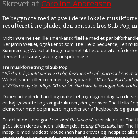
Skrevet af
Caroline Andreasen
De begyndte med at øve i deres lokale musikforretn
resulteret i tre plader, den seneste hos Sub Po
Midt i 90’erne i en lille amerikansk flække med et par bilforha
Benjamin Weikel, også kendt som The Helio Sequence, i en musikf
Summers og Weikel at bruge rummet til, hvad de ville, så derfo
dernæst at skrive, øve og indspille musik.
Fra musikforretning til Sub Pop
“
På det tidspunkt var vi virkelig fascinerede af spacerockens ma
Weikel, som spiller trommer og keyboards. “
Vi er fra Portland-
af 80’erne og de tidlige 90’ere. Vi ville bare lave noget helt an
Duoen arbejdede hårdt og målrettet, og dagen i dag kan de se 
en høj lydkvalitet og sangstrukturer, der gør hver The Helio Seq
elementer med de primære ingredienser af keyboards og guitar
En del af det, der gør
Love and Distance
så scenisk, er, at The H
gået siden deres anden fuldlængde,
Young Effectuals
, har The 
indspille med Modest Mouse (han har skrevet og indspillet all
at arbejde på en ny plade, syntes den lille musikforretning lysår