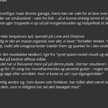
frontfigur Isaac Brocks garage, mens han var væk for at lave ov
 der var småisoleret – væk fra folk – så vi kunne virkelig larme til 
o stive uger troppede vi op ud på morgenstunden og indspillede til 
elio Sequences lyd, specielt på
Love and Distance
.
ig er der en masse organisk over det, vi laver
,” fortæller Weikel. “
ndtil alle smagsvarianter træder frem og sparker liv i den endel
det musikalske landkort, lige fra “
syret space-rocket musik og de
eikel på bedste diffuse måde.
det har vi fokuseret mere på på denne plade. Det har resulteret i e
ug for: Én sang har mundharmonika og akustisk guitar – noget der 
og søge efter områder, hvor vi kaste os ud i nye tilgangsmåder.
”
tlig ændre sig. Som duoen selv forklarer, har målet altid været ko
d dem, som vi tidligere har set den bevæget mod.
“