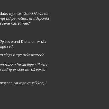
erdubs og mixe
Good News for
langt ud på natten, et tidspunkt
de sene nattetimer.
”
Og
Love and Distance
er det
ige ret
.”
n slags tungt orkestrerede
n masse forskellige stilarter,
aldrig er sket før på vores
nstant: “
at tage musikken, i