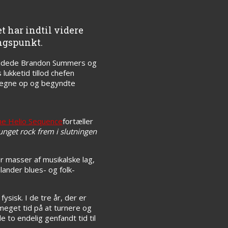
t har indtil videre
angspunkt.
arbejdede Brandon Summers og
lukketid tillod chefen
es egne op og begyndte
fortæller
unget rock frem i slutningen
r masser af musikalske lag,
nder blues- og folk-
ysisk. I de tre år, der er
meget tid på at turnere og
de to endelig genfandt tid til