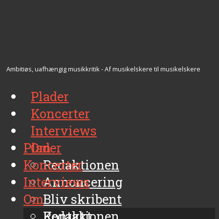
Ambitiøs, uafhængig musikkritik - Af musikelskere til musikelskere
Plader
Koncerter
Interviews
Plader
Om
Koncerter
Redaktionen
Interviews
Annoncering
Om
Bliv skribent
Kontakt
Redaktionen