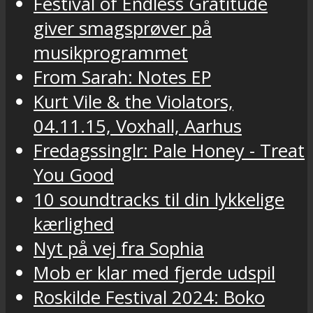
Festival of Endless Gratitude
giver smagsprøver på
musikprogrammet
From Sarah: Notes EP
Kurt Vile & the Violators,
04.11.15, Voxhall, Aarhus
Fredagssinglr: Pale Honey - Treat
You Good
10 soundtracks til din lykkelige
kærlighed
Nyt på vej fra Sophia
Mob er klar med fjerde udspil
Roskilde Festival 2024: Boko