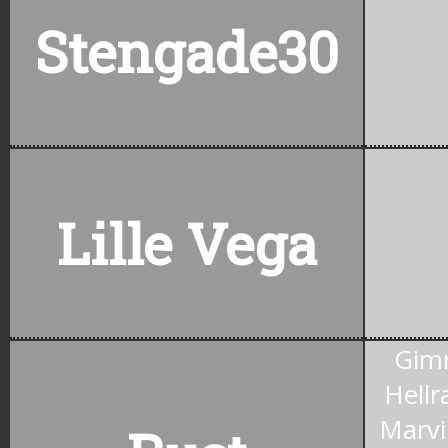
Stengade30
Lille Vega
Gim
Hellr
Marvi