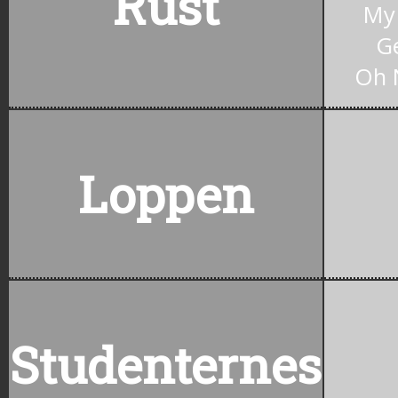
Rust
My 
G
Oh 
Loppen
Studenternes