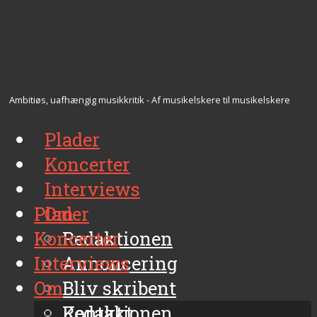
Ambitiøs, uafhængig musikkritik - Af musikelskere til musikelskere
Plader
Koncerter
Interviews
Plader
Om
Koncerter
Redaktionen
Interviews
Annoncering
Om
Bliv skribent
Kontakt
Redaktionen