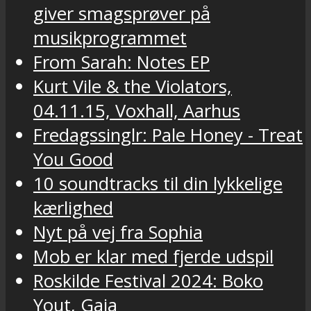
giver smagsprøver på
musikprogrammet
From Sarah: Notes EP
Kurt Vile & the Violators,
04.11.15, Voxhall, Aarhus
Fredagssinglr: Pale Honey - Treat
You Good
10 soundtracks til din lykkelige
kærlighed
Nyt på vej fra Sophia
Mob er klar med fjerde udspil
Roskilde Festival 2024: Boko
Yout, Gaia