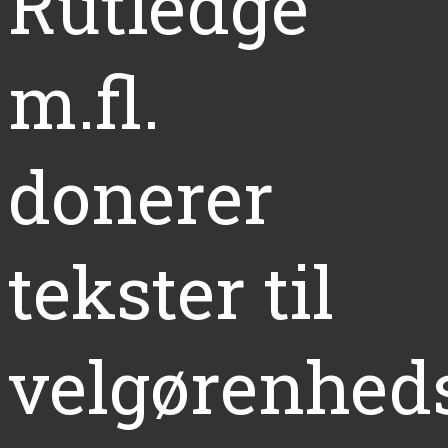
Rutledge
m.fl.
donerer
tekster til
velgørenhed