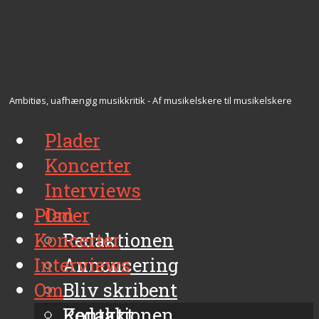
Ambitiøs, uafhængig musikkritik - Af musikelskere til musikelskere
Plader
Koncerter
Interviews
Plader
Om
Koncerter
Redaktionen
Interviews
Annoncering
Om
Bliv skribent
Kontakt
Redaktionen