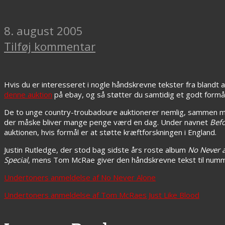
8. august 2005
Tilføj kommentar
Hvis du er interesseret i nogle håndskrevne tekster fra blandt
denne auktion
på ebay, og så støtter du samtidig et godt formål
De to unge country-troubadoure auktionerer nemlig, sammen me
der måske bliver mange penge værd en dag. Under navnet
Bef
auktionen, hvis formål er at støtte kræftforskningen i England.
Justin Rutledge, der stod bag sidste års roste album
No Never 
Special
, mens Tom McRae giver den håndskrevne tekst til nu
Undertoners anmeldelse af No Never Alone
Undertoners anmeldelse af Tom McRaes Just Like Blood