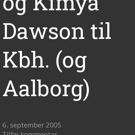
og Kimya
Dawson til
Kbh. (og
Aalborg)
6. september 2005
Tilføj kommentar