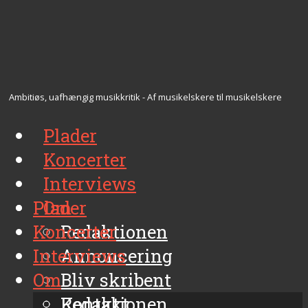
Ambitiøs, uafhængig musikkritik - Af musikelskere til musikelskere
Plader
Koncerter
Interviews
Plader
Om
Koncerter
Redaktionen
Interviews
Annoncering
Om
Bliv skribent
Kontakt
Redaktionen