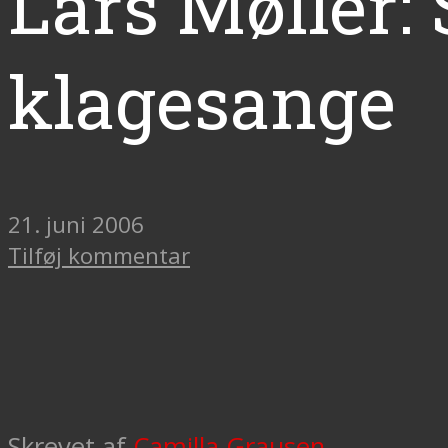
Lars Møller:
klagesange
21. juni 2006
Tilføj kommentar
Skrevet af
Camilla Grausen