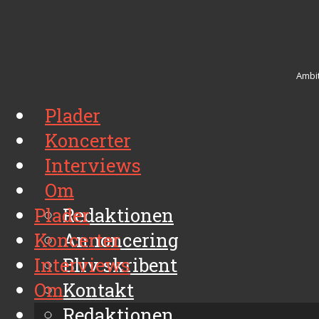
Ambit
Plader
Koncerter
Interviews
Om
Plader
Redaktionen
Koncerter
Annoncering
Interviews
Bliv skribent
Om
Kontakt
Arkiv
Redaktionen