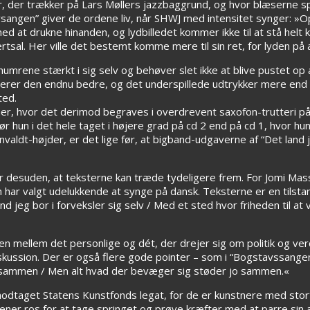
 der trækker på Lars Møllers jazzbaggrund, og hvor blæserne spil
avsangen” giver de ordene liv, når SHWJ med intensitet synger: »
d at drukne hinanden, og lydbilledet kommer ikke til at stå helt kl
rtsal. Her ville det bestemt komme mere til sin ret, for lyden på
numrene stærkt i sig selv og behøver slet ikke at blive pustet op a
ngerer den endnu bedre, og det underspillede udtrykker mere en
ted.
mer, hvor det derimod begraves i overdrevent saxofon-trutteri på
gør hun i det hele taget i højere grad på cd 2 end på cd 1, hvor hu
nvaldt-højder, er det lige før, at bigband-udgaverne af “Det land 
r desuden, at teksterne kan træde tydeligere frem. For Jomi Mas
n har valgt udelukkende at synge på dansk. Teksterne er en tilst
d jeg bor i forveksler sig selv / Med et sted hvor friheden til at 
n mellem det personlige og dét, der drejer sig om politik og ver
iskussion. Der er også flere gode pointer – som i “Bogstavssangen”
der sammen / Men alt hvad der bevæger sig støder jo sammen.«
modtaget Statens Kunstfonds legat, for de er kunstnere med stor
ener ros for at tage springet og prøve kræfter med at parre sin 