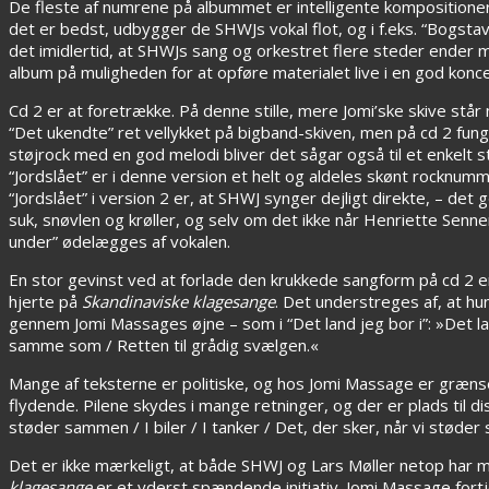
De fleste af numrene på albummet er intelligente kompositioner,
det er bedst, udbygger de SHWJs vokal flot, og i f.eks. “Bogst
det imidlertid, at SHWJs sang og orkestret flere steder ender me
album på muligheden for at opføre materialet live i en god konce
Cd 2 er at foretrække. På denne stille, mere Jomi’ske skive står 
“Det ukendte” ret vellykket på bigband-skiven, men på cd 2 fu
støjrock med en god melodi bliver det sågar også til et enkelt s
“Jordslået” er i denne version et helt og aldeles skønt rocknum
“Jordslået” i version 2 er, at SHWJ synger dejligt direkte, – det 
suk, snøvlen og krøller, og selv om det ikke når Henriette Senne
under” ødelægges af vokalen.
En stor gevinst ved at forlade den krukkede sangform på cd 2 e
hjerte på
Skandinaviske klagesange
. Det understreges af, at hu
gennem Jomi Massages øjne – som i “Det land jeg bor i”: »Det lan
samme som / Retten til grådig svælgen.«
Mange af teksterne er politiske, og hos Jomi Massage er grænse
flydende. Pilene skydes i mange retninger, og der er plads til d
støder sammen / I biler / I tanker / Det, der sker, når vi stø
Det er ikke mærkeligt, at både SHWJ og Lars Møller netop har 
klagesange
er et yderst spændende initiativ. Jomi Massage fortj