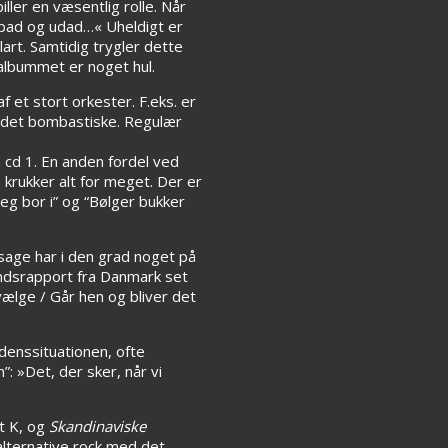
ler en væsentlig rolle. Når
Opad og udad…« Uheldigt er
art. Samtidig trygler dette
 albummet er noget hul.
f et stort orkester. F.eks. er
d det bombastiske. Regulær
 cd 1. En anden fordel ved
n krukker alt for meget. Der er
jeg bor i” og “Bølger bukker
sage har i den grad noget på
andsrapport fra Danmark set
vælge / Går hen og bliver det
denssituationen, ofte
: »Det, der sker, når vi
t K, og
Skandinaviske
alternative rock med det,