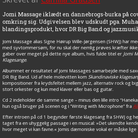
Jomi Massage iklædt en dannebrogs-burka på cov
omkring sig. Udgivelsen blev udskudt pga. Muh
blandingsprodukt, hvor DR Big Band og jazzmusik
Jomi Massage alias Signe Høirup Wille-Jørgensen (SHWJ) har med s
med syvtommersøm, for nu skal der nemlig prøves kræfter ikke
gaber over meget på dette nye album, hvis fulde titel er
Jomi M
Klagesange
.
Albummet er resultatet af Jomi Massages samarbejde med saxo
DR Big Band. Ud af hele molevitten kom
Skandinaviske klagesa
kompositioner fra krydsfeltet mellem jazz, alternativ rock og 
stort orkester og kun med klaver eller bas og guitar.
Cd 2 indeholder de samme sange – minus den lille intro “Hanek
hun også bruger på scenen og i “Writing with Microphone” fra
Al
Efter introen på cd 1 begynder første klagesang fra SHWJ og 
taget fra en uhyggelig passage i en musical: »Det ukendte kender 
hvor meget vi kan favne.« Jomis dæmoniske vokal er måske lige 