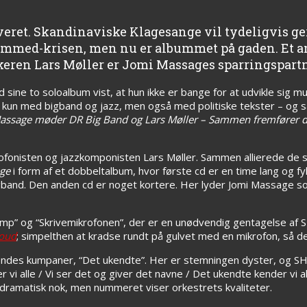
eret. Skandinaviske Klagesange vil tydeligvis ge
ammed-krisen, men nu er albummet på gaden. Et a
eren Lars Møller er Jomi Massages sparringspartn
ine to soloalbum vist, at hun ikke er bange for at udvikle sig mus
 kun med bigband og jazz, men også med politiske tekster – og 
assage møder DR Big Band og Lars Møller – Sammen fremfører d
fonisten og jazzkomponisten Lars Møller. Sammen allierede de
nge
i form af et dobbeltalbum, hvor første cd er en time lang og f
bigband. Den anden cd er noget kortere. Her lyder Jomi Massage 
amp” og “Skrivemikrofonen”, der er en unødvendig gentagelse af 
oud
; simpelthen at kradse rundt på gulvet med en mikrofon, så den
hendes kumpaner, “Det ukendte”. Her er stemningen dyster, og 
vi alle / Vi ser det og giver det navne / Det ukendte kender vi all
dramatisk nok, men nummeret viser orkestrets kvaliteter.