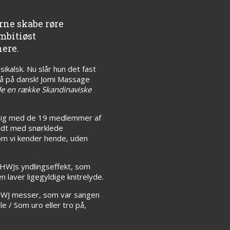
rne skabe røre
mbitiøst
ere.
ikalsk. Nu slår hun det fast
så på dansk! Jomi Massage
e en række Skandinaviske
 sig med de 19 medlemmer af
yldt med snørklede
som vi kender hende, uden
SHWJs yndlingseffekt, som
 laver ligegyldige knitrelyde.
SHWJ messer, som var sangen
e / Som uro eller tro på,