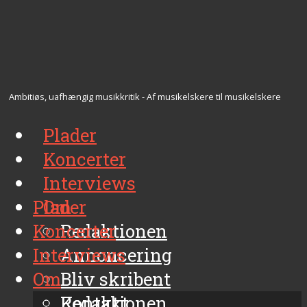
Ambitiøs, uafhængig musikkritik - Af musikelskere til musikelskere
Plader
Koncerter
Interviews
Plader
Om
Koncerter
Redaktionen
Interviews
Annoncering
Om
Bliv skribent
Kontakt
Redaktionen