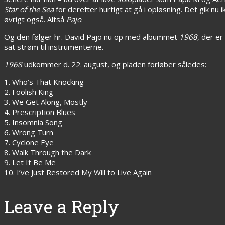
Star of the Sea
for derefter hurtigt at gå i opløsning. Det gik nu
øvrigt også. Altså
Pajo
.
Og den følger hr. David Pajo nu op med albummet
1968
, der e
sat strøm til instrumenterne.
1968
udkommer d. 22. august, og pladen forløber således:
1. Who’s That Knocking
2. Foolish King
3. We Get Along, Mostly
4. Prescription Blues
5. Insomnia Song
6. Wrong Turn
7. Cyclone Eye
8. Walk Through the Dark
9. Let It Be Me
10. I’ve Just Restored My Will to Live Again
Leave a Reply