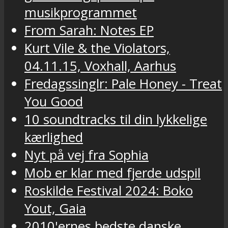
musikprogrammet
From Sarah: Notes EP
Kurt Vile & the Violators,
04.11.15, Voxhall, Aarhus
Fredagssinglr: Pale Honey - Treat
You Good
10 soundtracks til din lykkelige
kærlighed
Nyt på vej fra Sophia
Mob er klar med fjerde udspil
Roskilde Festival 2024: Boko
Yout, Gaia
2010'ernes bedste danske