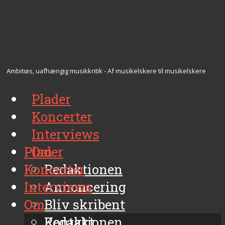
Ambitiøs, uafhængig musikkritik - Af musikelskere til musikelskere
Plader
Koncerter
Interviews
Plader
Om
Koncerter
Redaktionen
Interviews
Annoncering
Om
Bliv skribent
Kontakt
Redaktionen