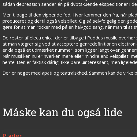
sådan depression sender én på dybtskuende ekspeditioner i det 
Men tilbage til den vippende fod. Hvor kommer den fra, når plad
produceret og dertil også velspillet. Og så selvfølgelig den g
gøre for at man rocker med på en halvgod sang, når man til at 
De rester af electronica, der er tilbage i Puddus musik, overhør
at man vægrer sig ved at acceptere genredefinitionen electronica
er da også et udmærket nummer, som ligger langt over gennemsn
Når musikken nu er hverken mere eller mindre end velspillet, men 
hente. Den er faktisk dårlig. Ikke bare uinteressant, men ligelede
Der er noget med apati og teatralskhed. Sammen kan de virke bå
Måske kan du også lide
Plader