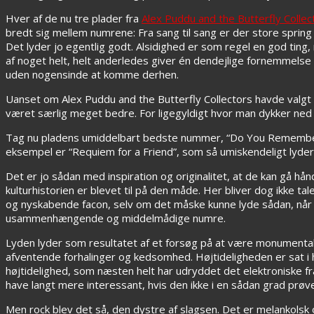
Hver af de nu tre plader fra
Alex Puddu and the Butterfly Collec
bredt sig mellem numrene: Fra sang til sang er der store spring 
Det lyder jo egentlig godt. Alsidighed er som regel en god ting
af noget helt, helt anderledes giver én dendejlige fornemmelse
uden nogensinde at komme derhen.
Uanset om Alex Puddu and the Butterfly Collectors havde valgt d
været særlig meget bedre. For ligegyldigt hvor man dykker ne
Tag nu pladens umiddelbart bedste nummer, “Do You Remember”,
eksempel er “Requiem for a Friend”, som så umiskendeligt lyder a
Det er jo sådan med inspiration og originalitet, at de kan gå hånd
kulturhistorien er blevet til på den måde. Her bliver dog ikke ta
og nyskabende facon, selv om det måske kunne lyde sådan, når
usammenhængende og middelmådige numre.
Lyden lyder som resultatet af et forsøg på at være monumental,
afventende forhalinger og kedsomhed. Højtideligheden er sat i
højtidelighed, som næsten helt har udryddet det elektroniske fra 
have langt mere interessant, hvis den ikke i en sådan grad prøv
Men rock blev det så, den dystre af slagsen. Det er melankolsk 