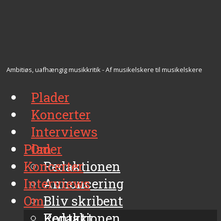
Ambitiøs, uafhængig musikkritik - Af musikelskere til musikelskere
Plader
Koncerter
Interviews
Plader
Om
Koncerter
Redaktionen
Interviews
Annoncering
Om
Bliv skribent
Kontakt
Redaktionen