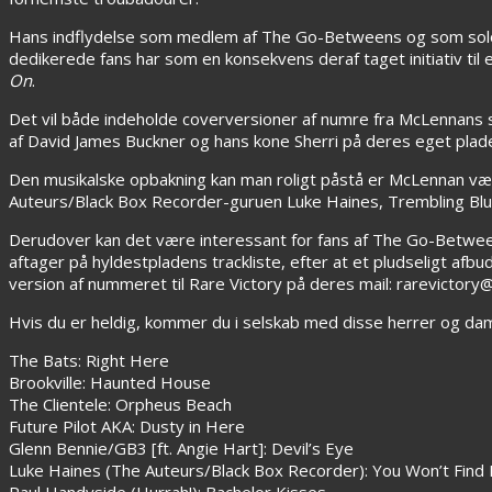
Hans indflydelse som medlem af The Go-Betweens og som solok
dedikerede fans har som en konsekvens deraf taget initiativ ti
On
.
Det vil både indeholde coverversioner af numre fra McLennans 
af David James Buckner og hans kone Sherri på deres eget plade
Den musikalske opbakning kan man roligt påstå er McLennan værd
Auteurs/Black Box Recorder-guruen Luke Haines, Trembling Blue
Derudover kan det være interessant for fans af The Go-Betwee
aftager på hyldestpladens trackliste, efter at et pludseligt afb
version af nummeret til Rare Victory på deres mail: rarevictory
Hvis du er heldig, kommer du i selskab med disse herrer og da
The Bats: Right Here
Brookville: Haunted House
The Clientele: Orpheus Beach
Future Pilot AKA: Dusty in Here
Glenn Bennie/GB3 [ft. Angie Hart]: Devil’s Eye
Luke Haines (The Auteurs/Black Box Recorder): You Won’t Find I
Paul Handyside (Hurrah!): Bachelor Kisses