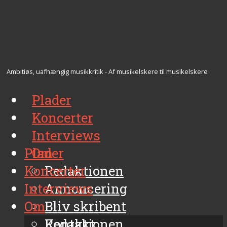
Ambitiøs, uafhængig musikkritik - Af musikelskere til musikelskere
Plader
Koncerter
Interviews
Plader
Om
Koncerter
Redaktionen
Interviews
Annoncering
Om
Bliv skribent
Kontakt
Redaktionen