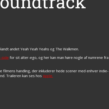
oundtrack
a blandt andet Yeah Yeah Yeahs og The Walkmen.
-side
for sit alter-ego, og her kan man høre nogle af numrene fra
ele filmens handling, der inkluderer hede scener med enhver indie-
d. Traileren kan ses hos
Apple.