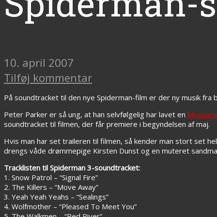
Spiderman-s
10. april 2007
Tilføj kommentar
På soundtracket til den nye Spiderman-film er der ny musik fr
Peter Parker er så ung, at han selvfølgelig har lavet en
Myspace
soundtracket til filmen, der får premiere i begyndelsen af maj.
Hvis man har set traileren til filmen, så kender man stort set h
drengs våde drømmepige Kirsten Dunst og en muteret sandman
Tracklisten til Spiderman 3-soundtracket:
1. Snow Patrol – “Signal Fire”
2. The Killers – “Move Away”
3. Yeah Yeah Yeahs – “Sealings”
4. Wolfmother – “Pleased To Meet You”
5. The Walkmen – “Red River”