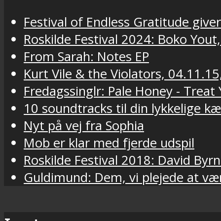
Festival of Endless Gratitude gi
Roskilde Festival 2024: Boko Yout
From Sarah: Notes EP
Kurt Vile & the Violators, 04.11.15
Fredagssinglr: Pale Honey - Trea
10 soundtracks til din lykkelige k
Nyt på vej fra Sophia
Mob er klar med fjerde udspil
Roskilde Festival 2018: David Byr
Guldimund: Dem, vi plejede at væ