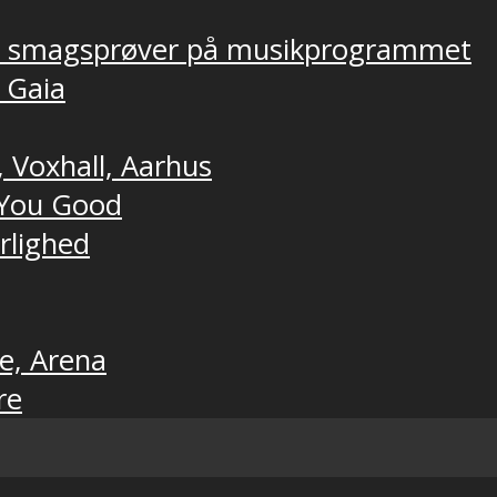
ver smagsprøver på musikprogrammet
, Gaia
, Voxhall, Aarhus
t You Good
ærlighed
ne, Arena
re