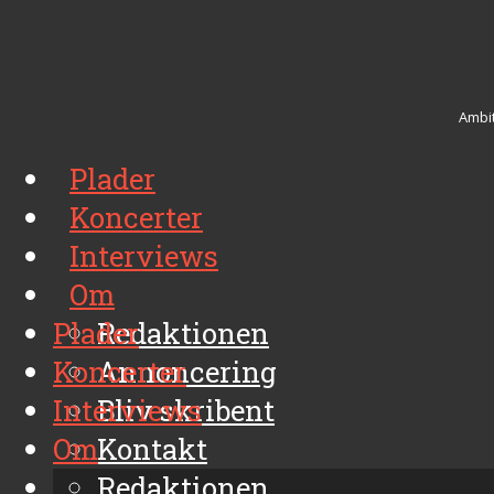
Ambit
Plader
Koncerter
Interviews
Om
Plader
Redaktionen
Koncerter
Annoncering
Interviews
Bliv skribent
Om
Kontakt
Arkiv
Redaktionen