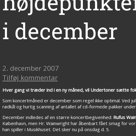
højdepunkte
i december
2. december 2007
Tilføj kommentar
Hver gang vi træder ind i en ny måned, vil Undertoner sætte 
Som koncertmåned er december som regel ikke optimal. Ved julefe
rødkål og hurtig scanning af antallet af cd-formede pakker unde
December indledes af en større koncertbegivenhed:
Rufus Wain
København, men Hr. Wainwright har åbenbart fået smag for vor
han spiller i Musikhuset. Det sker nu på onsdag d. 5.