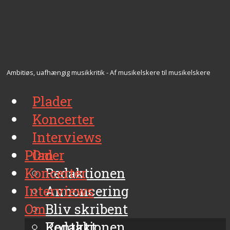
Ambitiøs, uafhængig musikkritik - Af musikelskere til musikelskere
Plader
Koncerter
Interviews
Plader
Om
Koncerter
Redaktionen
Interviews
Annoncering
Om
Bliv skribent
Kontakt
Redaktionen