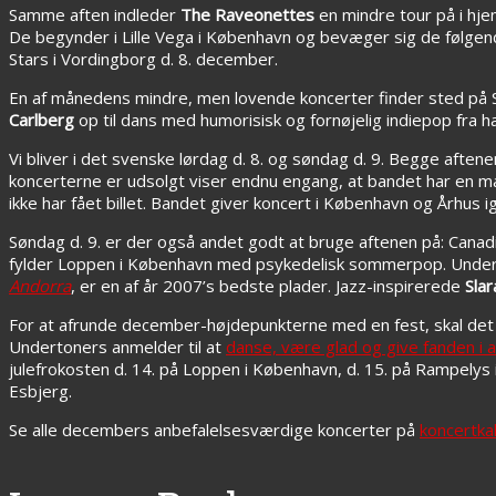
Samme aften indleder
The Raveonettes
en mindre tour på i hjem
De begynder i Lille Vega i København og bevæger sig de følgend
Stars i Vordingborg d. 8. december.
En af månedens mindre, men lovende koncerter finder sted på S
Carlberg
op til dans med humorisisk og fornøjelig indiepop fra
Vi bliver i det svenske lørdag d. 8. og søndag d. 9. Begge aftene
koncerterne er udsolgt viser endnu engang, at bandet har en mas
ikke har fået billet. Bandet giver koncert i København og Århus i
Søndag d. 9. er der også andet godt at bruge aftenen på: Cana
fylder Loppen i København med psykedelisk sommerpop. Underto
Andorra
, er en af år 2007’s bedste plader. Jazz-inspirerede
Slar
For at afrunde december-højdepunkterne med en fest, skal de
Undertoners anmelder til at
danse, være glad og give fanden i 
julefrokosten d. 14. på Loppen i København, d. 15. på Rampelys i 
Esbjerg.
Se alle decembers anbefalelsesværdige koncerter på
koncertka