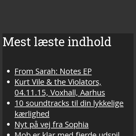
Mest læste indhold
From Sarah: Notes EP
Kurt Vile & the Violators,
04.11.15, Voxhall, Aarhus
10 soundtracks til din lykkelige
kærlighed
Nyt på vej fra Sophia
Mob er klar med fjerde udspil