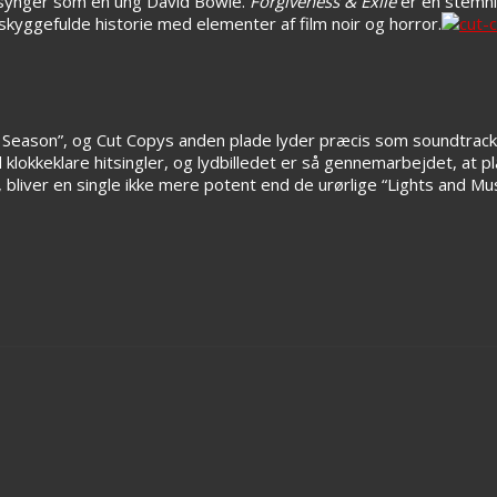
 synger som en ung David Bowie.
Forgiveness & Exile
er en stemni
skyggefulde historie med elementer af film noir og horror.
Season”, og Cut Copys anden plade lyder præcis som soundtracke
okkeklare hitsingler, og lydbilledet er så gennemarbejdet, at p
bliver en single ikke mere potent end de urørlige “Lights and Mus