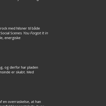
jrock med hilsner til både
Social Scenes
You Forgot It in
de, energiske
ag, og derfor har pladen
ensinde er skabt. Med
af en overraskelse, at han