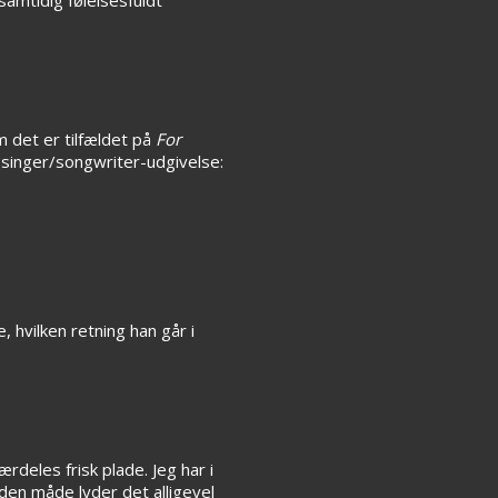
m det er tilfældet på
For
 singer/songwriter-udgivelse:
vilken retning han går i
deles frisk plade. Jeg har i
nden måde lyder det alligevel