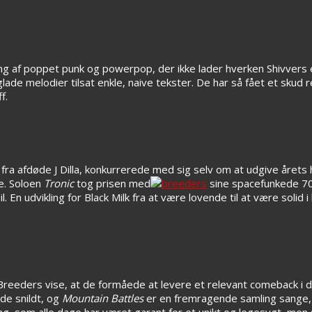
ding af poppet punk og powerpop, der ikke lader hverken Shivvers
lade melodier tilsat enkle, naive tekster. De har så fået et skud re
f.
 fra afdøde J Dilla, konkurrerede med sig selv om at udgive årets
e. Soloen
Tronic
tog prisen med
sine spacefunkede 70
 udvikling for Black Milk fra at være lovende til at være solid i 
Breeders vise, at de formåede at levere et relevant comeback i 
de snildt, og
Mountain Battles
er en fremragende samling sange, 
g, som alle dage har været garant for et unikt og legesygt, men s