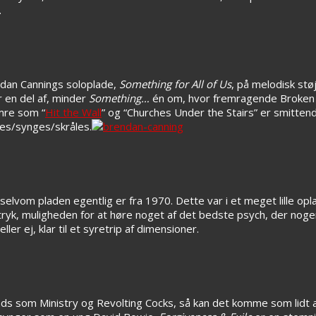
.
dan Cannings soloplade,
Something for All of Us
, på melodisk stø
er en del af, minder
Something…
én om, hvor fremragende Broken 
mre som “
Hit the Wall
” og “Churches Under the Stairs” er smitten
nes/synges/skråles.
 selvom pladen egentlig er fra 1970. Dette var i et meget lille opl
optryk, muligheden for at høre noget af det bedste psych, der nog
ler ej, klar til et syretrip af dimensioner.
bands som Ministry og Revolting Cocks, så kan det komme som lidt 