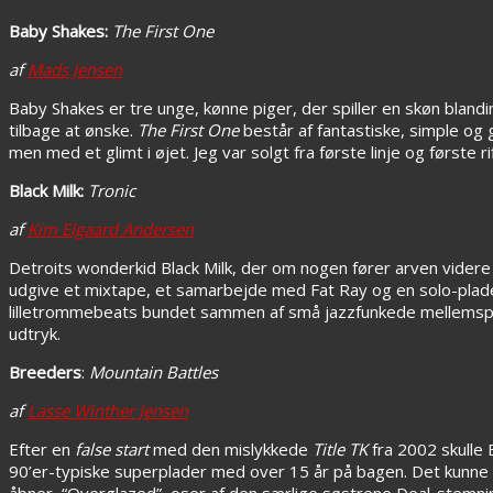
Baby Shakes:
The First One
af
Mads Jensen
Baby Shakes er tre unge, kønne piger, der spiller en skøn blan
tilbage at ønske.
The First One
består af fantastiske, simple og g
men med et glimt i øjet. Jeg var solgt fra første linje og første rif
Black Milk:
Tronic
af
Kim Elgaard Andersen
Detroits wonderkid Black Milk, der om nogen fører arven videre
udgive et mixtape, et samarbejde med Fat Ray og en solo-plad
lilletrommebeats bundet sammen af små jazzfunkede mellemspil. En
udtryk.
Breeders
:
Mountain Battles
af
Lasse Winther Jensen
Efter en
false start
med den mislykkede
Title TK
fra 2002 skulle 
90’er-typiske superplader med over 15 år på bagen. Det kunne 
åbner, “Overglazed”, oser af den særlige søstrene Deal-stemnin