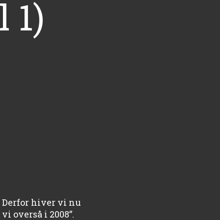
 1)
 Derfor hiver vi nu
vi overså i 2008”.