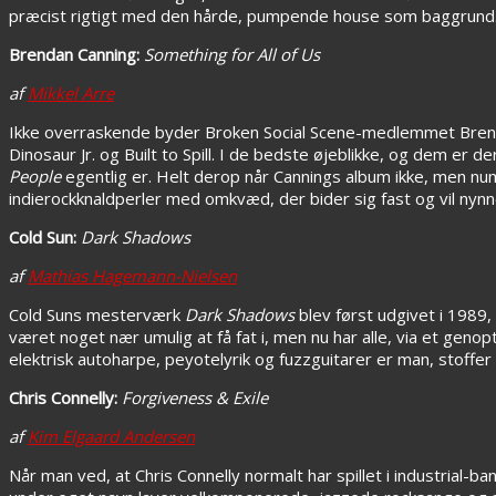
præcist rigtigt med den hårde, pumpende house som baggrund
Brendan Canning:
Something for All of Us
af
Mikkel Arre
Ikke overraskende byder Broken Social Scene-medlemmet Bren
Dinosaur Jr. og Built to Spill. I de bedste øjeblikke, og dem er d
People
egentlig er. Helt derop når Cannings album ikke, men nu
indierockknaldperler med omkvæd, der bider sig fast og vil nyn
Cold Sun:
Dark Shadows
af
Mathias Hagemann-Nielsen
Cold Suns mesterværk
Dark Shadows
blev først udgivet i 1989,
været noget nær umulig at få fat i, men nu har alle, via et gen
elektrisk autoharpe, peyotelyrik og fuzzguitarer er man, stoffer el
Chris Connelly:
Forgiveness & Exile
af
Kim Elgaard Andersen
Når man ved, at Chris Connelly normalt har spillet i industrial-