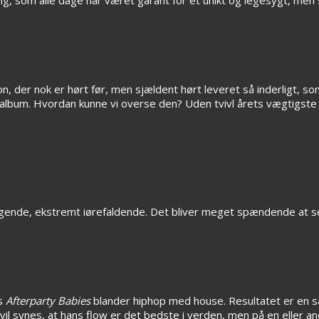
, der nok er hørt før, men sjældent hørt leveret så inderligt, so
ealbum. Hvordan kunne vi overse den? Uden tvivl årets vægtigste
de, ekstremt iørefaldende. Det bliver meget spændende at se, h
ns
Afterparty Babies
blander hiphop med house. Resultatet er en sær
 vil synes, at hans flow er det bedste i verden, men på en eller a