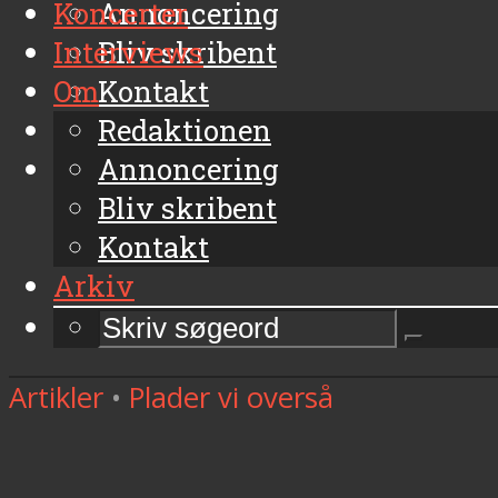
Koncerter
Annoncering
Interviews
Bliv skribent
Om
Kontakt
Arkiv
Redaktionen
Annoncering
Bliv skribent
Kontakt
Arkiv
Artikler
•
Plader vi overså