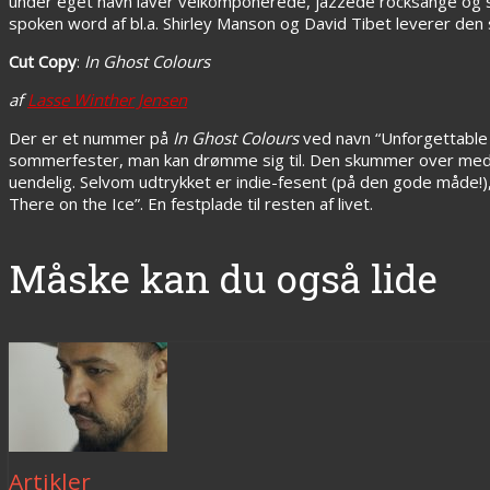
under eget navn laver velkomponerede, jazzede rocksange og
spoken word af bl.a. Shirley Manson og David Tibet leverer den 
Cut Copy
:
In Ghost Colours
af
Lasse Winther Jensen
Der er et nummer på
In Ghost Colours
ved navn “Unforgettable 
sommerfester, man kan drømme sig til. Den skummer over med kl
uendelig. Selvom udtrykket er indie-fesent (på den gode måde!), 
There on the Ice”. En festplade til resten af livet.
Måske kan du også lide
Artikler