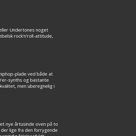
 eller Undertones noget
belsk rock’n’roll-attitude,
 hiphop-plade ved både at
’er-synths og bastante
kvalitet, men uberegnelig i
det nye årtusinde oven på to
der lige fra den forrygende
amtidig følelsesfuldt