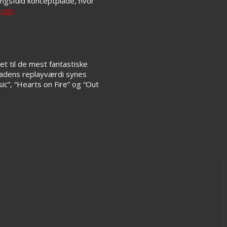
ngsfuld konceptplade, hvor
t til de mest fantastiske
ladens replayværdi synes
ic”, “Hearts on Fire” og “Out