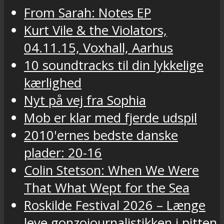
From Sarah: Notes EP
Kurt Vile & the Violators,
04.11.15, Voxhall, Aarhus
10 soundtracks til din lykkelige
kærlighed
Nyt på vej fra Sophia
Mob er klar med fjerde udspil
2010'ernes bedste danske
plader: 20-16
Colin Stetson: When We Were
That What Wept for the Sea
Roskilde Festival 2026 – Længe
leve gonzojournalistikken i pitten