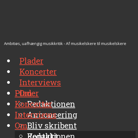
Ambitiøs, uafhængig musikkritik - Af musikelskere til musikelskere
Plader
Koncerter
Interviews
Plader
Om
Koncerter
Redaktionen
Interviews
Annoncering
Om
Bliv skribent
Kontakt
Redaktionen