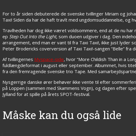
For to år siden debuterede de svenske tvillinger Miriam og Jo
Taxi! Siden da har de haft travlt med ungdomsuddannelse, og hva
Travlheden har dog ikke været voldsommere, end at de nu har nyt
ep
Step Out Into the Light
, som duoen udgiver i dag. Den indeho
arrangement, end man er vant til fra Taxi Taxi!, ikke just lyder 
Peter Brodericks coverversion af Taxi Taxi!-sangen “Belle” fra 
Af tvillingernes
Myspace-side
, hvor “More Childish Than in a Lo
fuldlængdeformat i august eller september. Albummet, hvis tite
fra den fremragende svenske trio Tape. Med samarbejdspartnere
Nysgerrige danske ører behøver ikke vente til efter sommerferie
på Loppen (sammen med Skammens Vogn), og dagen efter spejlv
Jylland for at spille på årets SPOT-festival.
Måske kan du også lide