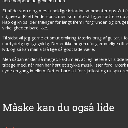
flere hoppebolde gennem tiden.
Et af de større og mest uheldige irritationsmomenter opstår i 
udgave af Brett Andersons, men som oftest ligger tættere op af
klap og knips, der trænger for langt frem i forgrunden og bruge
virkeligheden bare ikke.
Til sidst vil jeg gerne et smut omkring Mœrks brug af guitar. I f
ubetydelig og ligegyldig. Der er ikke nogen uforglemmelige riff e
lyd, og så kan man altså lige så godt lade være.
Men sådan er der så meget. Faktum er, at jeg hellere vil sidde li
tilbage med, når man har hørt et stykke musik, især fordi Mœrk i
nyde en gang imellem. Det er bare alt for sjælløst og uinspirere
Måske kan du også lide