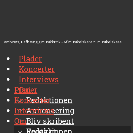
Ambitiøs, uafhængig musikkritik - Af musikelskere til musikelskere
Plader
Koncerter
Interviews
Plader
Om
Koncerter
Redaktionen
Interviews
Annoncering
Om
Bliv skribent
Kontakt
Redaktionen