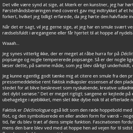
Det ville være synd at sige, at Mœrk er en kunstner, jeg har h
Førstehåndsberøringen med coveret gav mig indtrykket af et ho
forkert, hvilket jeg tidligt erfarede, da jeg hørte den halvfla
Når det er sagt, vil jeg gerne sige, at jeg har en smule svært 
rædselsfuldt i øregangene eller får hjertet til at hoppe af nyd
Waaah…
Jeg synes vitterlig ikke, der er meget at råbe hurra for på
Décli
popsange og nogle tempererede popsange. Så er der nogle liget
læser dette, på samme måde, som jeg blev dårligt underholdt, d
Jeg kunne egentlig godt tænke mig at citere en smule fra den 
pressemeddelelse rent faktisk indkapsler essensen af den plade,
stedet for at blive beskrevet som nyskabende, kreative udladni
det dybt seriøse.” Det er meget rigtigt; sangene er kejtede på e
ubehagelige i øjeblikket, men slet ikke dybe nok til at efterlad
Faktisk er
Déclinologue
også lidt som den røde hoppebold med gu
flot, og den symboliserede en eller anden form for værdi – noget
tid, før du blev træt af dens simple funktion. Fascinationen for
mens den bare blev ved med at hoppe hen ad vejen for til sidst 