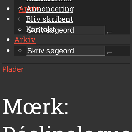
Arkiv
Annoncering
Bliv skribent
Kontakt
Arkiv
Plader
Mœrk: