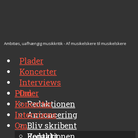
Ambitiøs, uafhængig musikkritik - Af musikelskere til musikelskere
Plader
Koncerter
Interviews
Plader
Om
Koncerter
Redaktionen
Interviews
Annoncering
Om
Bliv skribent
Kontakt
Redaktionen