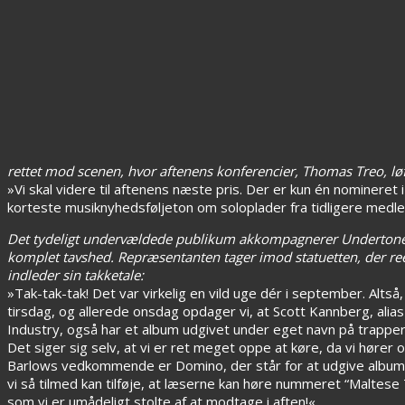
rettet mod scenen, hvor aftenens konferencier, Thomas Treo, løf
»Vi skal videre til aftenens næste pris. Der er kun én nomineret 
korteste musiknyhedsføljeton om soloplader fra tidligere medle
Det tydeligt undervældede publikum akkompagnerer Undertoner
komplet tavshed. Repræsentanten tager imod statuetten, der reel
indleder sin takketale:
»Tak-tak-tak! Det var virkelig en vild uge dér i september. Altså, 
tirsdag, og allerede onsdag opdager vi, at Scott Kannberg, alias
Industry, også har et album udgivet under eget navn på trapper
Det siger sig selv, at vi er ret meget oppe at køre, da vi hører
Barlows vedkommende er Domino, der står for at udgive albummet
vi så tilmed kan tilføje, at læserne kan høre nummeret “Maltese
som vi er umådeligt stolte af at modtage i aften!«