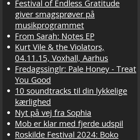
Festival of Endless Gratitude
giver smagsprøver på
musikprogrammet
From Sarah: Notes EP
Kurt Vile & the Violators,
04.11.15, Voxhall, Aarhus
Fredagssinglr: Pale Honey - Treat
You Good
10 soundtracks til din lykkelige
kærlighed
Nyt på vej fra Sophia
Mob er klar med fjerde udspil
Roskilde Festival 2024: Boko