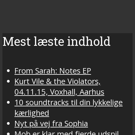
Mest læste indhold
From Sarah: Notes EP
Kurt Vile & the Violators,
04.11.15, Voxhall, Aarhus
10 soundtracks til din lykkelige
kærlighed
Nyt på vej fra Sophia
Mob er klar med fjerde udspil