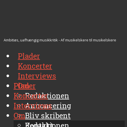
Ambitiøs, uafhængig musikkritik - Af musikelskere til musikelskere
Plader
Koncerter
Interviews
Plader
Om
Koncerter
Redaktionen
Interviews
Annoncering
Om
Bliv skribent
Kontakt
Redaktionen