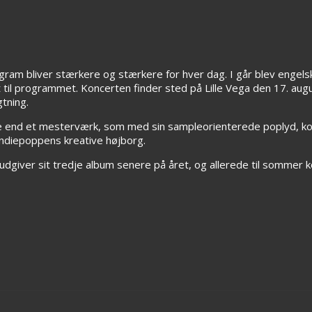
ram bliver stærkere og stærkere for hver dag. I går blev engel
jet til programmet. Koncerten finder sted på Lille Vega den 17. au
tning.
ere end et mesterværk, som med sin sampleorienterede poplyd, 
ndiepoppens kreative højborg.
dgiver sit tredje album senere på året, og allerede til sommer