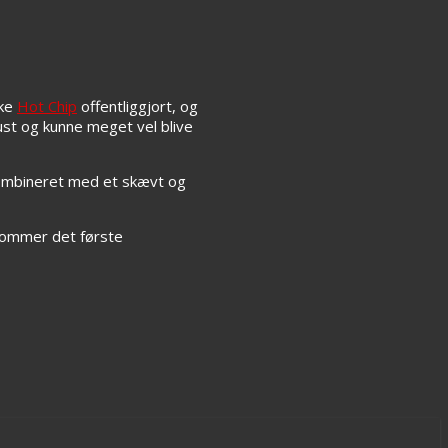
ske
Hot Chip
offentliggjort, og
gust og kunne meget vel blive
kombineret med et skævt og
 kommer det første