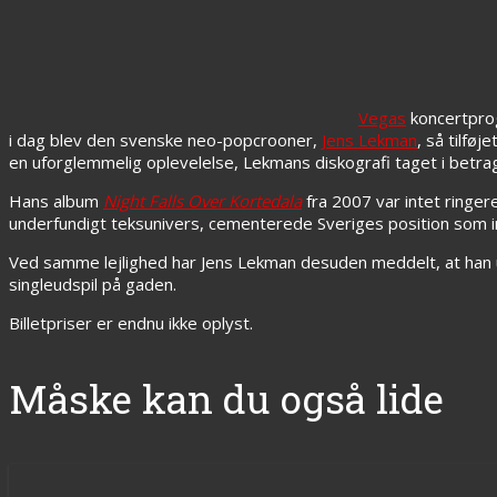
Vegas
koncertprog
i dag blev den svenske neo-popcrooner,
Jens Lekman
, så tilfø
en uforglemmelig oplevelelse, Lekmans diskografi taget i betrag
Hans album
Night Falls Over Kortedala
fra 2007 var intet ring
underfundigt teksunivers, cementerede Sveriges position som i
Ved samme lejlighed har Jens Lekman desuden meddelt, at han u
singleudspil på gaden.
Billetpriser er endnu ikke oplyst.
Måske kan du også lide