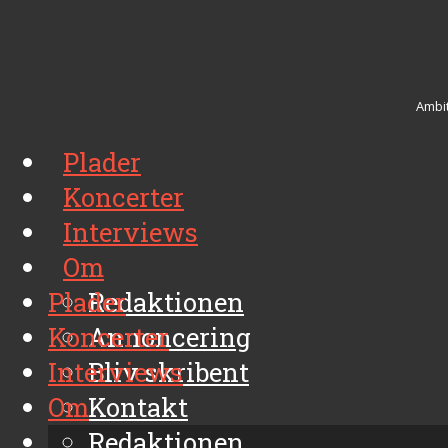
Ambit
Plader
Koncerter
Interviews
Om
Plader
Redaktionen
Koncerter
Annoncering
Interviews
Bliv skribent
Om
Kontakt
Arkiv
Redaktionen