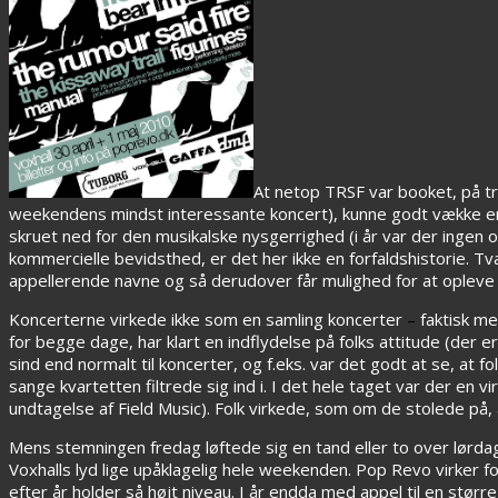
At netop TRSF var booket, på tro
weekendens mindst interessante koncert), kunne godt vække en v
skruet ned for den musikalske nysgerrighed (i år var der inge
kommercielle bevidsthed, er det her ikke en forfaldshistorie. Tv
appellerende navne og så derudover får mulighed for at opleve f.
Koncerterne virkede ikke som en samling koncerter
–
faktisk me
for begge dage, har klart en indflydelse på folks attitude (der
sind end normalt til koncerter, og f.eks. var det godt at se, at 
sange kvartetten filtrede sig ind i. I det hele taget var der en
undtagelse af Field Music). Folk virkede, som om de stolede på,
Mens stemningen fredag løftede sig en tand eller to over lørd
Voxhalls lyd lige upåklagelig hele weekenden. Pop Revo virker for 
efter år holder så højt niveau. I år endda med appel til en størr