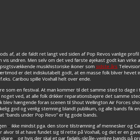
ds af, at de faldt ret langt ved siden af Pop Revos vanlige profil (
is undren. Men selv om det ved første øjekast godt kan virke ærg
n opsigtsvækkende musikhistoriske ikoner som
sidste års
Television
ærtimod er det indiskutabelt godt, at en masse folk bliver hevet 
eks. Caribou spille Voxhall helt over ende.
re som en festival. At man kommer til det samme sted to dage i 
 er noget ved, at alle folk drikker reparationsbajere det samme s
folk blev hængende foran scenen til Shout Wellington Air Forces sh
 virkelig god og venlig stemning blandt publikum, og alle bands fi
 at “bands under Pop Revo” er lig gode bands.
agen
–
ikke mindst pga. den store tilstrømning af mennesker og Ca
alvor til at have fundet sig til rette på Voxhall, og det er en gave
e skare
–
og hvis der skal et par fadøls-skråle-venlige bands på p