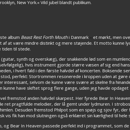
ooklyn, New York.« Vild jubel blandt publikum.
oste album
Beast Rest Forth Mouth
i Danmark
–
et mørkt, men ove
 af at være mindre distinkt og mere støjende. Et motto kunne lyd
 tiden til stede.
t (guitar, synth og overskæg), der snakkende lød som en mumle
elvfølgelig), hvis instrument gjorde større væsen af sig end han
den, i hvert fald i den første halvdel af koncerten. Boksende s
eg stod, perfekt: Stortrommen resonerede i kroppen uden at gøre
interessant, selvom de kunne være svære at skelne fra hinanden
n kunne have skiftet sprog flere gange, uden jeg havde opdaget 
evel fremstod anden halvdel skarpest. Her fyrede Bear In Heaven
de ret pragtfulde melodier, der lå gemt under lydmuren. I stro
d himlen. Desuden fremstod Philpot som en spøjs og sjov fyr, de
vis fik han mod slutningen også erklæret sin kærlighed til hele 
evo, og Bear In Heaven passede perfekt ind i programmet, som 