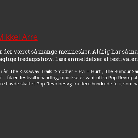
Mikkel Arre
har der været så mange mennesker. Aldrig har så m
agtige fredagsshow. Læs anmeldelser af festivalens
 år. The Kissaway Trails “Smother + Evil = Hurt”, The Rumour Sai
er
–
fik en festivalbehandling, man ikke er vant til fra Pop Revo-p
ire havde skaffet Pop Revo besøg fra flere hundrede folk, som 