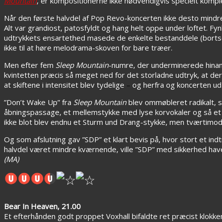
Mountain
, er kompositionerne ikke nødvendigvis specielt kompl
Når den første halvdel af Pop Revo-koncerten ikke desto mindre 
Alt var grandiost, patosfyldt og hang helt oppe under loftet. Fy
udtrykkets ensartethed masede de enkelte bestanddele (bortset
ikke til at høre melodrama-skoven for bare træer.
Men efter fem
Sleep Mountain
-numre, der underminerede hinan
kvintetten præcis så meget ned for det storladne udtryk, at der 
at skiftene i intensitet blev tydelige
–
og herfra og koncerten ud
”Don’t Wake Up” fra
Sleep Mountain
blev ommøbleret radikalt, s
åbningspassage, et mellemstykke med lyse korvokaler og så et
ikke blot blev endnu et Sturm und Drang-stykke, men tværtimod e
Og som afslutning gav ”SDP” et klart bevis på, hvor stort et ind
halvdel været mindre kværnende, ville ”SDP” med sikkerhed have v
(MA)
Bear In Heaven, 21.00
Et efterhånden godt proppet Voxhall bifaldte ret præcist klok