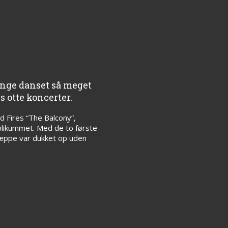
ange danset så meget
 otte koncerter.
d Fires “The Balcony”,
ublikummet. Med de to første
næppe var dukket op uden