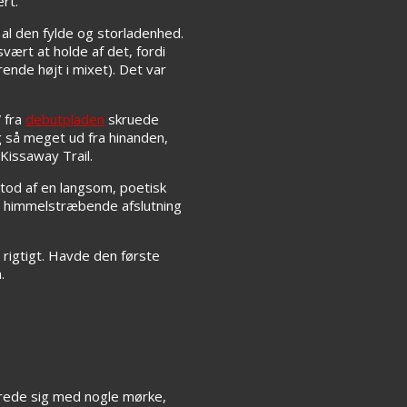
rt.
 al den fylde og storladenhed.
vært at holde af det, fordi
nde højt i mixet). Det var
 fra
debutpladen
skruede
ig så meget ud fra hinanden,
Kissaway Trail.
stod af en langsom, poetisk
n himmelstræbende afslutning
 rigtigt. Havde den første
.
rede sig med nogle mørke,