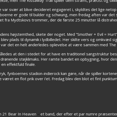
ekse, men The Kissaway Trail spiller dem stramt, præcist og sikke
var svær at blive decideret engageret i, skyldtes det lige netop
nboerne er gode til bulder og schwung, men fredag aften var det s
 fra Mydtskovs trommer, der de første 25 minutter lå distrahere
dens højstemthed, skete der noget. Med ”Smother + Evil = Hurt”
blev plads til dynamik i lydbilledet. Her skilte vers og omkvæd s
 var det en helt anderledes oplevelse at være sammen med The 
åledes at den i stedet for at have en traditionel sangstruktur be
 drønende støjklimaks. Her ramte bandet en opbygning, hvor de
n effektfuld finale.
tryk, fynboernes stadion-indierock kan gøre, når de spiller kortene
æret en flot prik over i’et. Fredag blev den blot et fint punktum
ken 21 Bear In Heaven
–
et band, der efter et par numre præsente