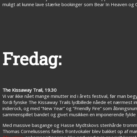
muligt at kunne lave stærke bookinger som Bear In Heaven og Ca
Fredag:
The Kissaway Trail, 19.30
Vi var ikke nået mange minutter ind i årets festival, før man beg
fordi fynske The Kissaway Trails lydbillede nåede et nærmest 
indierock, og med ”New Year” og ”Friendly Fire” som åbningsnu
sammenspillet bandet og givet musikken en imponerende fylde o
Med massive basgange og Hasse Mydtskovs stenhårde trommes
Thomas Corneliussens fælles frontvokaler blev bakket op af ma