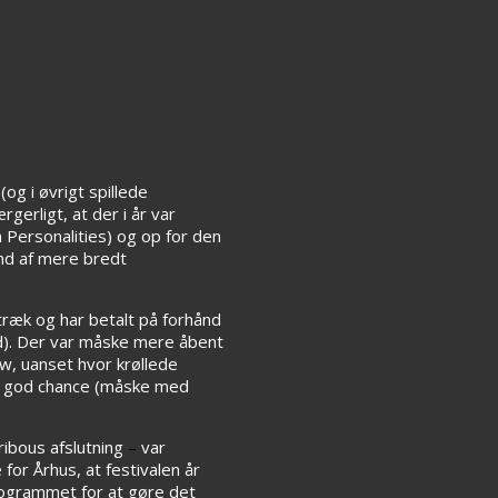
og i øvrigt spillede
erligt, at der i år var
 Personalities) og op for den
ind af mere bredt
træk og har betalt på forhånd
ted). Der var måske mere åbent
ow, uanset hvor krøllede
k en god chance (måske med
ribous afslutning
–
var
 for Århus, at festivalen år
rogrammet for at gøre det