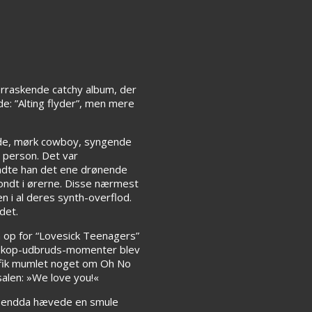
rraskende catchy album, der
e: ”Alting flyder”, men mere
nde, mørk cowboy, syngende
s person. Det var
endte han det ene drønende
 ondt i ørerne. Disse nærmest
 i al deres synth-overflod.
det.
 op for “Lovesick Teenagers”
boskop-udbruds-momenter blev
r fik mumlet noget om Oh No
salen: »We love you!«
de endda hævede en smule