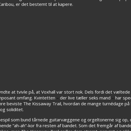
ribou, er det bestemt til at kapere.
yndte at tvivle på, at Voxhall var stort nok. Dels fordi det vælted
imposant omfang. Kvintetten
–
der live tæller seks mand
–
har spec
mre beviste The Kissaway Trail, hvordan de mange turnédage på 
g soliditet.
pil som bund tårnede guitarvæggene og orgeltonerne sig op, 
nende ”ah-ah”-kor fra resten af bandet. Som det fremgår af ban