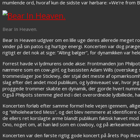
mumlende ord, hvoraf kun de sidste var hørbare: »We’re from Br
Bear In Heaven.
Bear In Heaven udgiver om en lille uge deres allerede meget r
vinder på sin patos og hurtige energi. Koncerten var dog præget
rigtigt er det nok at sige: ”Alting bølger”, for dynamikken var hele
Forrest havde vi lydmurens onde akse: Frontmanden Jon Philpo
nærmere som en cow-
girl
, og bassisten Adam Wills (overskæg s
trommeslager Joe Stickney, der stjal det meste af opmærksomhe
slag efter det andet mod publikum, og lydniveauet var, hvor j
proggede trommer skabte en dynamik, der gjorde hvert nummer 
Også Philpots stemme gled ind i det overordnede lydbillede, ha
Koncerten forløb efter samme formel hele vejen igennem, allig
og “Wholehearted Mess”, og det blev nemmere at identificere 
de ellers ret korslagte arme blandt publikum faktisk hævet mo
Ono, noget om, at han lød som en cowboy, og på ærkeamerikansk 
Koncerten var den første rigtig gode koncert på årets Pop R