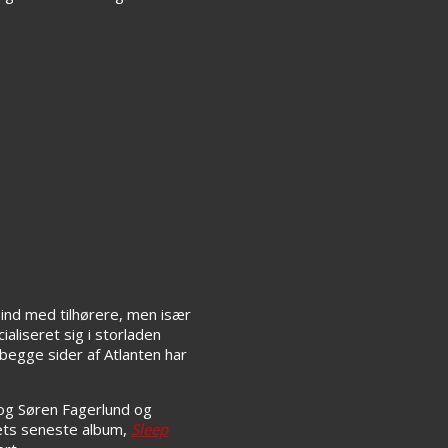
e ind med tilhørere, men især
ialiseret sig i storladen
begge sider af Atlanten har
og Søren Fagerlund og
dets seneste album,
Sleep