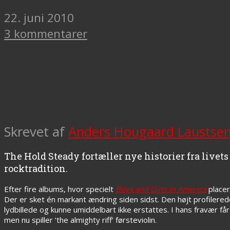
22. juni 2010
3 kommentarer
Skrevet af
Anders Hougaard Laustse
The Hold Steady fortæller nye historier fra live
rocktradition.
Efter fire albums, hvor specielt
Boys and Girls in America
place
Der er sket én markant ændring siden sidst. Den højt profilerede
lydbillede og kunne umiddelbart ikke erstattes. I hans fravær få
men nu spiller ‘the almighty riff’ førsteviolin.