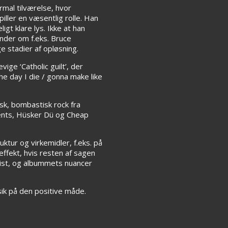
rmal tilværelse, hvor
ller en væsentlig rolle. Han
gt klare lys. Ikke at han
inder om f.eks. Bruce
 stadier af opløsning.
ge ‘Catholic guilt’, der
he day I die / gonna make like
sk, bombastisk rock fra
ments, Hüsker Dü og Cheap
tur og virkemidler, f.eks. på
 effekt, hvis resten af sagen
dvist, og albummets nuancer
sik på den positive måde.