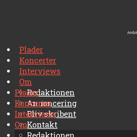
Ambit
Plader
Koncerter
Interviews
Om
Plader
Redaktionen
Koncerter
Annoncering
Interviews
Bliv skribent
Om
Kontakt
Arkiv
Redaktionen