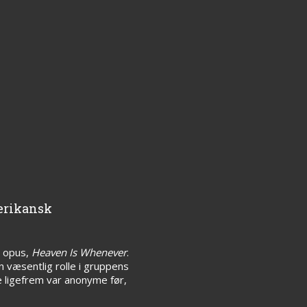
merikansk
e opus,
Heaven Is Whenever
.
n væsentlig rolle i gruppens
de ligefrem var anonyme før,