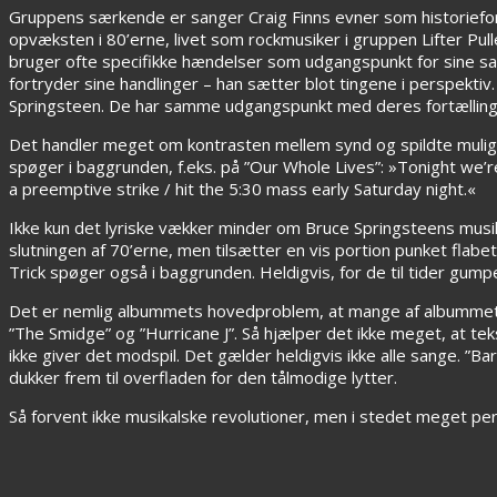
Gruppens særkende er sanger Craig Finns evner som historiefort
opvæksten i 80’erne, livet som rockmusiker i gruppen Lifter Pul
bruger ofte specifikke hændelser som udgangspunkt for sine sange
fortryder sine handlinger – han sætter blot tingene i perspektiv
Springsteen. De har samme udgangspunkt med deres fortællinger 
Det handler meget om kontrasten mellem synd og spildte mulighed
spøger i baggrunden, f.eks. på ”Our Whole Lives”: »Tonight we’r
a preemptive strike / hit the 5:30 mass early Saturday night.«
Ikke kun det lyriske vækker minder om Bruce Springsteens musi
slutningen af 70’erne, men tilsætter en vis portion punket fla
Trick spøger også i baggrunden. Heldigvis, for de til tider gumpe
Det er nemlig albummets hovedproblem, at mange af albummets san
”The Smidge” og ”Hurricane J”. Så hjælper det ikke meget, at tekst
ikke giver det modspil. Det gælder heldigvis ikke alle sange. ”Ba
dukker frem til overfladen for den tålmodige lytter.
Så forvent ikke musikalske revolutioner, men i stedet meget per