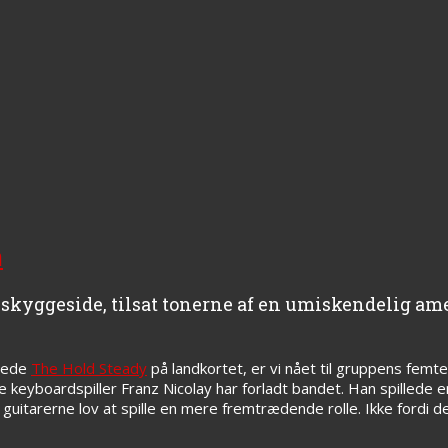
n
ts skyggeside, tilsat tonerne af en umiskendelig a
rede
The Hold Steady
på landkortet, er vi nået til gruppens femt
 keyboardspiller Franz Nicolay har forladt bandet. Han spillede e
r guitarerne lov at spille en mere fremtrædende rolle. Ikke fordi 