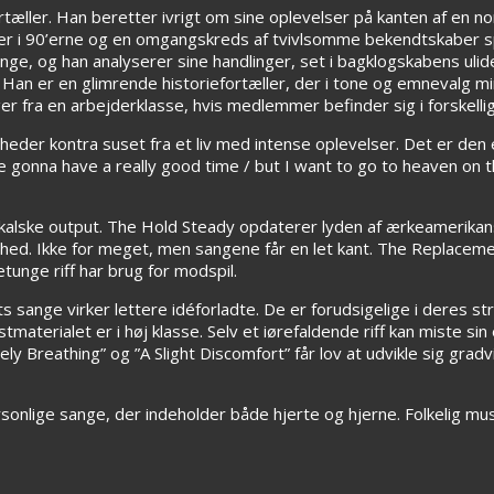
æller. Han beretter ivrigt om sine oplevelser på kanten af en no
ler i 90’erne og en omgangskreds af tvivlsomme bekendtskaber spi
, og han analyserer sine handlinger, set i bagklogskabens ulideli
. Han er en glimrende historiefortæller, der i tone og emnevalg m
fra en arbejderklasse, hvis medlemmer befinder sig i forskellige
er kontra suset fra et liv med intense oplevelser. Det er den evi
e gonna have a really good time / but I want to go to heaven on t
kalske output. The Hold Steady opdaterer lyden af ærkeamerikan
bethed. Ikke for meget, men sangene får en let kant. The Replace
tunge riff har brug for modspil.
ge virker lettere idéforladte. De er forudsigelige i deres struk
materialet er i høj klasse. Selv et iørefaldende riff kan miste sin
rely Breathing” og ”A Slight Discomfort” får lov at udvikle sig gra
sonlige sange, der indeholder både hjerte og hjerne. Folkelig mu