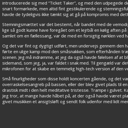
introducerede sig med “Ticket Taker”, og med den udpegede de 
snart formørkede, men altid fint gestikulerende og stemningsf
havde de tydeligvis ikke tænkt sig at gå på kompromis med det
Stemningsmættet var det bestemt, når bandet med de vemodig
lige så godt kunne have foregået om et lejrbål en kølig aften på
samlet om en fællessang, var de med en forsigtig nørklen ved ha
Og det var fint og dygtigt udført, men undervejs gennem den halv
førte en ulige kamp mod den småsnakken, som efterhånden træn
scenen. Jeg må indrømme, at jeg da også havde følelsen af at bli
sidemand, som jeg, ja, var faldet i snak med. Til gengæld var d
mikrofonen for at skabe en temmelig high-tech version af den v
Små finurligheder som disse holdt koncerten gående, og det va
overraskelsesangreb på bassen, eller der blev givet plads til en lil
drastisk midt i den helt meditative tristesse. Trampe i gulvet.
Jeg tror, at mange havde håbet på, at der også havde været pl
givet musikken et ansigtsløft og sendt folk udenfor med lidt mere