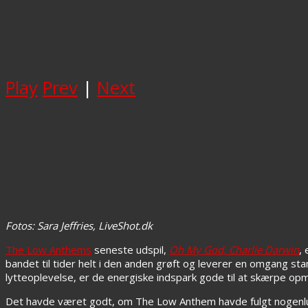
Play
Prev
|
Next
Fotos: Sara Jeffries, LiveShot.dk
The Low Anthems
seneste udspil,
Oh My God, Charlie Darwin
,
bandet til tider helt i den anden grøft og leverer en omgang 
lytteoplevelse, er de energiske indspark gode til at skærpe 
Det havde været godt, om The Low Anthem havde fulgt nogenlu