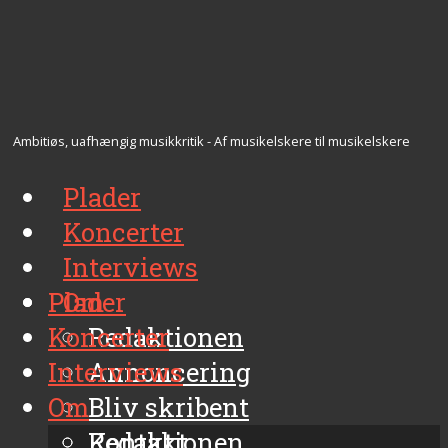
Ambitiøs, uafhængig musikkritik - Af musikelskere til musikelskere
Plader
Koncerter
Interviews
Plader
Om
Koncerter
Redaktionen
Interviews
Annoncering
Om
Bliv skribent
Kontakt
Redaktionen