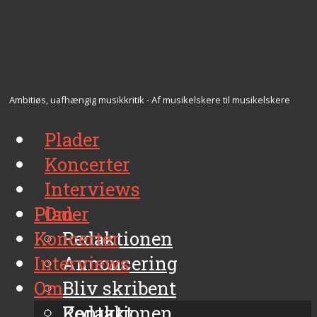
Ambitiøs, uafhængig musikkritik - Af musikelskere til musikelskere
Plader
Koncerter
Interviews
Plader
Om
Koncerter
Redaktionen
Interviews
Annoncering
Om
Bliv skribent
Kontakt
Redaktionen