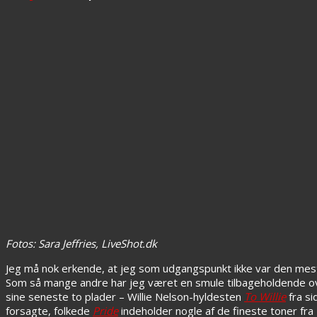
Fotos: Sara Jeffries, LiveShot.dk
Jeg må nok erkende, at jeg som udgangspunkt ikke var den mes
Som så mange andre har jeg været en smule tilbageholdende ove
sine seneste to plader – Willie Nelson-hyldesten
To Willie
fra si
forsagte, folkede
Pride
indeholder nogle af de fineste toner fr