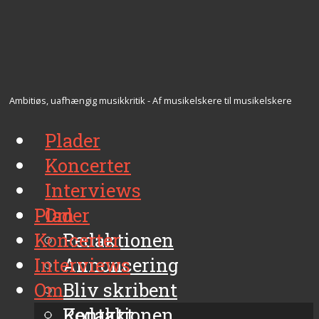
Ambitiøs, uafhængig musikkritik - Af musikelskere til musikelskere
Plader
Koncerter
Interviews
Plader
Om
Koncerter
Redaktionen
Interviews
Annoncering
Om
Bliv skribent
Kontakt
Redaktionen