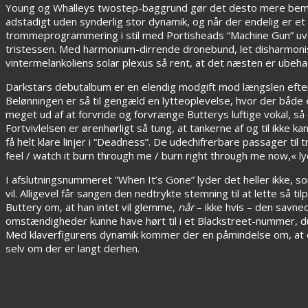
Young og Whalleys twostep-baggrund gør det desto mere bemær
adstadigt uden synderlig stor dynamik, og når der endelig er et b
trommeprogrammering i stil med Portisheads “Machine Gun” uve
tristessen. Med harmonium-dirrende dronebund, let disharmonis
vintermelankoliens solar plexus så rent, at det næsten er ubehag
Darkstars debutalbum er en elendig modgift mod længslen efter f
Belønningen er så til gengæld en lytteoplevelse, hvor der både
meget ud af at forvride og forvrænge Butterys luftige vokal, så d
Fortvivlelsen er ørenhørligt så tung, at tankerne af og til ikk
få helt klare linjer i “Deadness”. De udechifrerbare passager til
feel / watch it burn through me / burn right through me now,«
I afslutningsnummeret ”When It’s Gone” lyder det heller ikke, s
vil. Alligevel får sangen den nedtrykte stemning til at lette så t
Buttery om, at han intet vil glemme,
når
– ikke hvis – den savne
omstændigheder kunne have hørt til i et Blackstreet-nummer, d
Med klaverfigurens dynamik kommer der en påmindelse om, at d
selv om der er langt derhen.