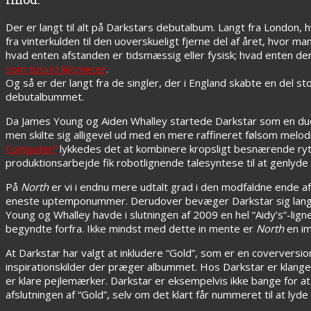
Der er langt til alt på Darkstars debutalbum. Langt fra London,
fra vinterkulden til den uoverskueligt fjerne del af året, hvor man
hvad enten afstanden er tidsmæssig eller fysisk; hvad enten der 
som tusind kilometer
.
Og så er der langt fra de singler, der i England skabte en del st
debutalbummet.
Da James Young og Aiden Whalley startede Darkstar som en duo
men skilte sig alligevel ud med en mere raffineret følsom melod
Computer”
lykkedes det at kombinere kropsligt besnærende ryt
produktionsarbejde fik robotlignende talesyntese til at genlyde
På
North
er vi i endnu mere udtalt grad i den modfaldne ende af
eneste uptemponummer. Derudover bevæger Darkstar sig langs
Young og Whalley havde i slutningen af 2009 en hel “Aidy’s”-lig
begyndte forfra. Ikke mindst med dette in mente er
North
en i
At Darkstar har valgt at inkludere “Gold”, som er en coververs
inspirationskilder der præger albummet. Hos Darkstar er kla
er klare pejlemærker. Darkstar er eksempelvis ikke bange for at l
afslutningen af “Gold”, selv om det klart får nummeret til at ly