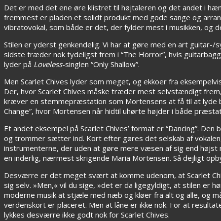
Det er med det ene øre klistret til højtaleren og det andet i h
fremmest er pladen et solidt produkt med gode sange og arra
vibratovokal, som både er det, der fylder mest i musikken, og de
Stilen er yderst genkendelig. Vi har at gøre med en art guitar
sidste træder nok tydeligst frem i “The Horror”, hvis guitarbagg
lyder på
Loveless
-singlen “Only Shallow”.
Men Scarlet Chives lyder som meget, og ekkoer fra eksempelvi
Der, hvor Scarlet Chives måske træder mest selvstændigt frem,
kræver en stemmepræstation som Mortensens at få til at lyde 
Change”, hvor Mortensen når hidtil uhørte højder i både præstat
Et andet eksempel på Scarlet Chives’ format er “Dancing”. Den 
og trommer sætter ind. Kort efter gøres det selskab af vokalen, 
instrumenterne, der uden at gøre mere væsen af sig end højst
en inderlig, nærmest skrigende Maria Mortensen. Så dejligt opby
Desværre er det meget svært at komme udenom, at Scarlet Chive
sig selv. »Men,« vil du sige, »det er da ligegyldigt, at stilen er 
moderne musik at stjæle med næb og kløer fra alt og alle, og 
verdenskort er placeret. Men at låne er ikke nok. For at resulta
lykkes desværre ikke godt nok for Scarlet Chives.