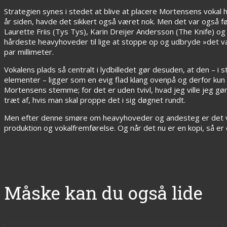
Strategien synes i stedet at blive at placere Mortensens vokal 
år siden, havde det sikkert også været nok. Men det var også 
Laurette Friis (Tys Tys), Karin Dreijer Andersson (The Knife) o
hårdeste heavyhoveder til lige at stoppe op og udbryde »det var 
par millimeter.
Vokalens plads så centralt i lydbilledet gør desuden, at den – 
elementer – ligger som en evig flad klang ovenpå og derfor kun utr
Mortensens stemme; for det er uden tvivl, hvad jeg ville jeg gøre
træt af, hvis man skal proppe det i sig døgnet rundt.
Men efter denne smøre om heavyhoveder og andesteg er det vigti
produktion og vokalfremførelse. Og når det nu er en kopi, så er de
Måske kan du også lide