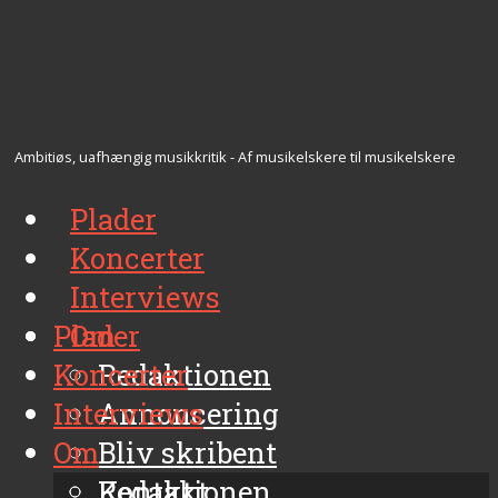
Ambitiøs, uafhængig musikkritik - Af musikelskere til musikelskere
Plader
Koncerter
Interviews
Plader
Om
Koncerter
Redaktionen
Interviews
Annoncering
Om
Bliv skribent
Kontakt
Redaktionen