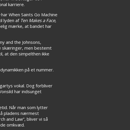
onal karriere.
e
har When Saints Go Machine
il lyden af
Ten Makes a Face
,
delig mærke, at bandet har
ny and the Johnsons,
ske skæringer, men bestemt
l, at den simpelthen ikke
e dynamikken på et nummer.
artys vokal. Dog forbliver
Vonsild har indsunget
etid. Når man som lytter
. På pladens nærmest
h and Law”, bliver vi så
gende omkvæd.