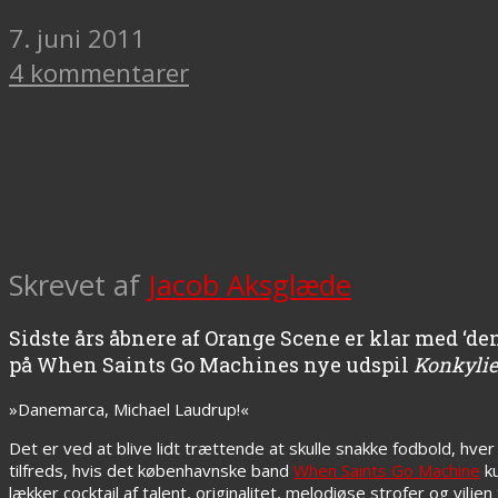
7. juni 2011
4 kommentarer
Skrevet af
Jacob Aksglæde
Sidste års åbnere af Orange Scene er klar med ‘den 
på When Saints Go Machines nye udspil
Konkylie
»Danemarca, Michael Laudrup!«
Det er ved at blive lidt trættende at skulle snakke fodbold, hve
tilfreds, hvis det københavnske band
When Saints Go Machine
ku
lækker cocktail af talent, originalitet, melodiøse strofer og viljen