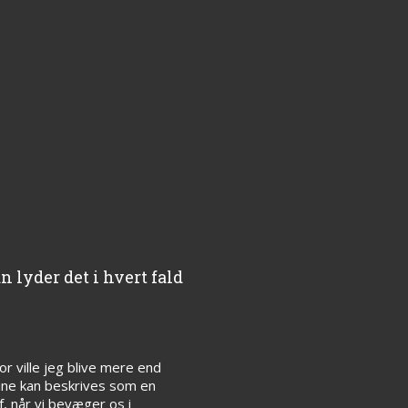
n lyder det i hvert fald
r ville jeg blive mere end
ine kan beskrives som en
af, når vi bevæger os i