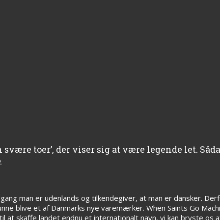
svære toer’, der viser sig at være legende let. Såda
.
r gang man er udenlands og tilkendegiver, at man er dansker. Derfo
nne blive et af Danmarks nye varemærker. When Saints Go Mach
 til at skaffe landet endnu et internationalt navn, vi kan bryste os 