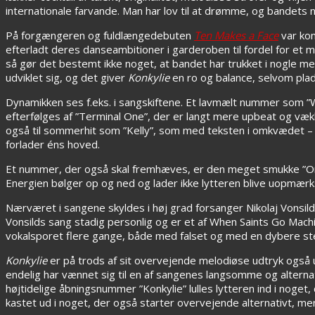
internationale farvande. Man har lov til at drømme, og bandets 
På forgængeren og fuldlængedebuten
Ten Makes a Face
var kom
efterladt deres danseambitioner i garderoben til fordel for et m
så gør det bestemt ikke noget, at bandet har trukket i nogle me
udviklet sig, og det giver
Konkylie
en ro og balance, selvom pla
Dynamikken ses f.eks. i sangskiftene. Et lavmælt nummer som ”
efterfølges af ”Terminal One”, der er langt mere upbeat og vækk
også til sommerhit som ”Kelly”, som med teksten i omkvædet – »F
forlader éns hoved.
Et nummer, der også skal fremhæves, er den meget smukke ”On
Energien bølger op og ned og lader ikke lytteren blive uopmærk
Nærværet i sangene skyldes i høj grad forsanger Nikolaj Vonsil
Vonsilds sang stadig personlig og er et af When Saints Go Mac
vokalsporet flere gange, både med falset og med en dybere s
Konkylie
er på trods af sit overvejende melodiøse udtryk også u
endelig har vænnet sig til en af sangenes langsomme og alterna
højtidelige åbningsnummer ”Konkylie” lulles lytteren ind i noge
kastet ud i noget, der også starter overvejende alternativt, m