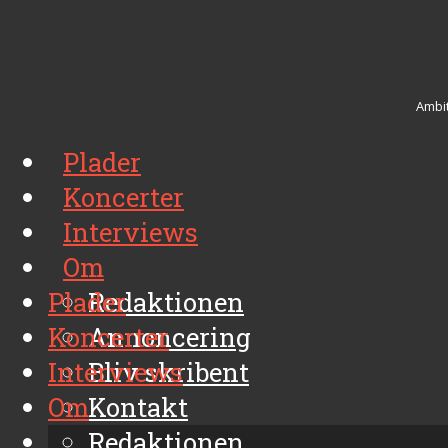
Ambit
Plader
Koncerter
Interviews
Om
Plader
Redaktionen
Koncerter
Annoncering
Interviews
Bliv skribent
Om
Kontakt
Arkiv
Redaktionen