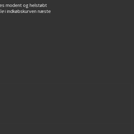
es modent og helstøbt
ie
i indkøbskurven næste