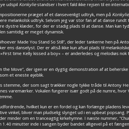
nye udspil
Konkylie
standser i hvert fald ikke rejsen til en internati
positionerne præget af et dansevenligt udtryk, men på
Konkyli
ere melankolsk udtryk. Selvom jeg var stor fan af at danse rundt t
re dystre klæder, for der er stadig plads til at danse. Man kan ty
den samtidig er meget dynamisk.
Whoever Made You Stand So Still”, der leder tankerne hen på Anto
er ens danselyst. Der er altså ikke kun afsat plads til melankol
irst time Kelly kissed a boy« – er anderledes og melodiøs nok ti
 the Move”, der igen er en dygtig demonstration af at behersk
som et eneste øjeblik.
ds stemme, der som sagt trækker nogle tykke tråde til Antony Heg
hines varemærker. Vokalen fungerer især godt på de numre, hvor 
temme.
dfordrende, hvilket kun er en fordel og kan forlænge pladens lev
tive vinkel, bliver man pludselig slynget ud i en upbeat popsang
t, der minder om en tranceagtig kirkehymne. I næste nummer, ”Churc
en 1.40 minutter inde i sangen byder bandet alligevel på et fæn