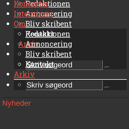
Koncerter
Redaktionen
Interviews
Annoncering
Om
Bliv skribent
Kontakt
Redaktionen
Arkiv
Annoncering
Bliv skribent
Kontakt
Arkiv
Nyheder