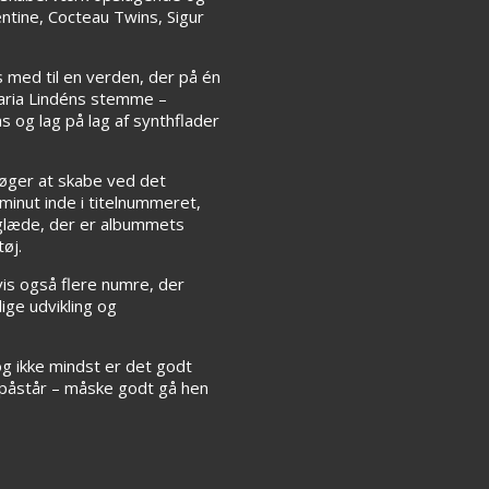
ntine, Cocteau Twins, Sigur
 med til en verden, der på én
Maria Lindéns stemme –
 og lag på lag af synthflader
søger at skabe ved det
minut inde i titelnummeret,
 glæde, der er albummets
øj.
vis også flere numre, der
ige udvikling og
 og ikke mindst er det godt
 påstår – måske godt gå hen