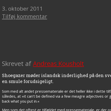
3. oktober 2011
Tilføj kommentar
Skrevet af
Andreas Kousholt
Shoegazer møder islandsk inderlighed på den sve
en smule forudsigeligt.
Som med alt andet pressemateriale er det heller ikke i dette t
således, at »it can’t be defined via a few meagre adjectives or gen
back what you put in.«
Men som det oftest er tilfældet med pressemateriale, er der 