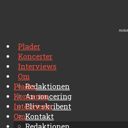
Ambit
Plader
Koncerter
Interviews
Om
Plader
Redaktionen
Koncerter
Annoncering
Interviews
Bliv skribent
Om
Kontakt
Arkiv
Redaktionen