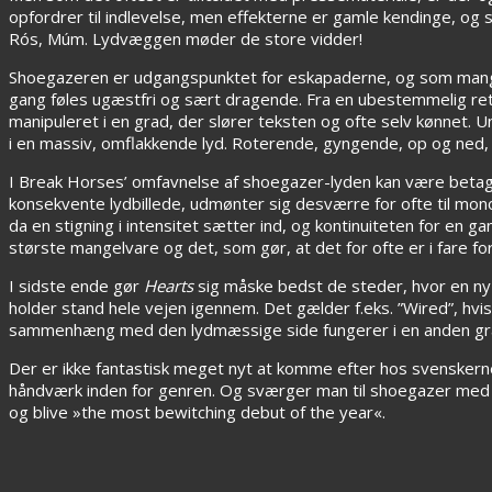
opfordrer til indlevelse, men effekterne er gamle kendinge, og 
Rós, Múm. Lydvæggen møder de store vidder!
Shoegazeren er udgangspunktet for eskapaderne, og som ma
gang føles ugæstfri og sært dragende. Fra en ubestemmelig re
manipuleret i en grad, der slører teksten og ofte selv kønnet.
i en massiv, omflakkende lyd. Roterende, gyngende, op og ned, 
I Break Horses’ omfavnelse af shoegazer-lyden kan være betagend
konsekvente lydbillede, udmønter sig desværre for ofte til mono
da en stigning i intensitet sætter ind, og kontinuiteten for e
største mangelvare og det, som gør, at det for ofte er i fare f
I sidste ende gør
Hearts
sig måske bedst de steder, hvor en ny 
holder stand hele vejen igennem. Det gælder f.eks. ”Wired”, hvi
sammenhæng med den lydmæssige side fungerer i en anden gra
Der er ikke fantastisk meget nyt at komme efter hos svensker
håndværk inden for genren. Og sværger man til shoegazer med e
og blive »the most bewitching debut of the year«.