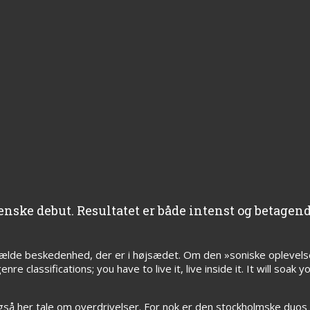
nske debut. Resultatet er både intenst og betagen
ilfælde beskedenhed, der er i højsædet. Om den »soniske oplevel
re classifications; you have to live it, live inside it. It will soa
også her tale om overdrivelser. For nok er den stockholmske du