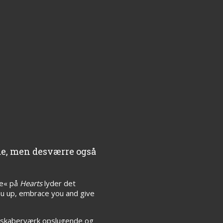
de, men desværre også
se« på
Hearts
lyder det
k you up, embrace you and give
os skaberværk opslugende og