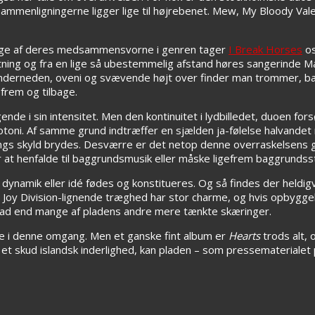
sammenligningerne ligger lige til højrebenet. Mew, My Bloody Vale
nge af deres medsammensvorne i genren tager
I Break Horses
os
tning og fra en lige så ubestemmelig afstand høres sangerinde 
 Underneden, oveni og svævende højt over finder man trommer, bas
frem og tilbage.
e i sin intensitet. Men den kontinuitet i lydbilledet, duoen for
toni. Af samme grund indtræffer en sjælden ja-følelse halvandet 
n gangs skyld brydes. Desværre er det netop denne overraskelsens
or at henfalde til baggrundsmusik eller måske ligefrem baggrundsst
dynamik eller idé fødes og konstitueres. Og så findes der heldig
s Joy Division-lignende træghed har stor charme, og hvis opbyggel
d end mange af pladens andre mere tænkte skæringer.
ne i denne omgang. Men et ganske fint album er
Hearts
trods alt,
t skud islandsk inderlighed, kan pladen – som pressematerialet