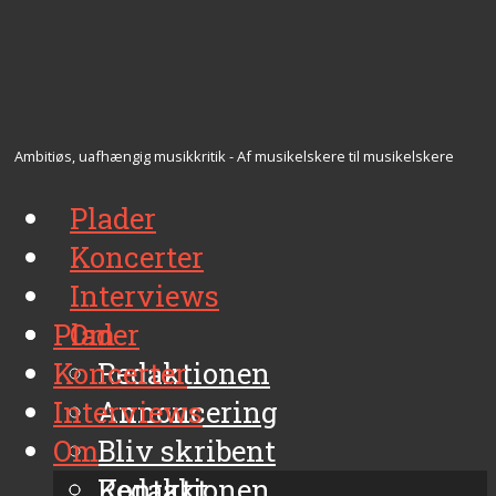
Ambitiøs, uafhængig musikkritik - Af musikelskere til musikelskere
Plader
Koncerter
Interviews
Plader
Om
Koncerter
Redaktionen
Interviews
Annoncering
Om
Bliv skribent
Kontakt
Redaktionen