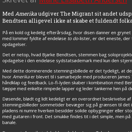
Med
Amerika
udgiver The Migrant sit andet udsp
Bendtsen alligevel ikke at skabe et fuldendt fol
På en kold og kedelig efterårsdag, hvor disen danner en grynet
med lommer fyldte af endeløse
to do
-lister, er det eneste, de
opdagelser.
Det er netop, hvad Bjarke Bendtsen, stemmen bag soloprojek
opdagelse i den endeløse sydstatsødemark med kun den stjern
Med dette dominerende stemningsbillede er det tydeligt, at d
hvor
Amerika
er blevet til i samarbejde med produceren James T
håndklap og feedback. Lo-fi-lyden skaber i kombination med B
tæppe med enkelte rimpede lapper og leder tankerne hen på d
Døsende, blødt og lidt kedeligt er en overordnet beskrivelse a
stemningsbilleder sommetider bevæger sig på grænsen til det 
pladens ni numre hverken besidder solide opbygninger eller st
med guitaren i front. Det smukke findes tit i det simple, men på
banale.