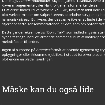
Den magi,
Amerika
indeholder, skyldes James Talambas evne til
klaverarrangementer, der klart fortjener stor anerkendelse.
Et af disse findes i “Everywhere You Go”, hvor man midt inde i n
blot vækker minder om Sufjan Stevens’ storladne stryger-og ho
harmonisk niveau. Et niveau, der desværre ikke er at finde i d
stjernebesatte sensommeraftener, er det, som om potentialet sp
Dette gælder eksempelvis “Don’t Talk”, som indledningsvis sta
synes fastlagt, indtil et larmende sammensurium af kaotisk per
melodi falder til jorden.
Ingen af numrene på
Amerika
formår at brænde igennem og trylle
opbygninger eller følsomme øjeblikke. I stedet forbliver plad
blot endnu en plade i samlingen.
Måske kan du også lide