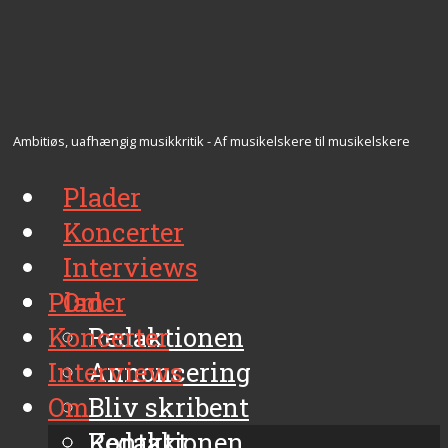
Ambitiøs, uafhængig musikkritik - Af musikelskere til musikelskere
Plader
Koncerter
Interviews
Plader
Om
Koncerter
Redaktionen
Interviews
Annoncering
Om
Bliv skribent
Kontakt
Redaktionen