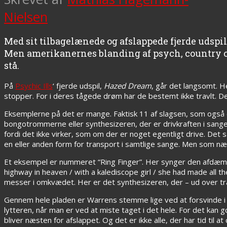
Nielsen
Med sit tilbagelænede og afslappede fjerde udspi
Men amerikanernes blanding af psych, country og s
stå.
På
Psychic Ills
‘ fjerde udspil,
Hazed Dream
, går det langsomt. H
stopper. For i deres tågede drøm har de bestemt ikke travlt. De
Eksemplerne på det er mange. Faktisk 11 af slagsen, som også er 
bongotrommerne eller synthesizeren, der er drivkraften i sang
fordi det ikke virker, som om der er noget egentligt drive. Det 
en eller anden form for transport i samtlige sange. Men som nævn
Et eksempel er nummeret “Ring Finger”. Her synger den afdæm
highway in heaven / with a kalediscope girl / she had made all t
messer i omkvædet. Her er det synthesizeren, der – ud over tra
Gennem hele pladen er Warrens stemme lige ved at forsvinde i d
lytteren, når man er ved at miste taget i det hele. For det kan g
bliver næsten for afslappet. Og det er ikke alle, der har tid til at