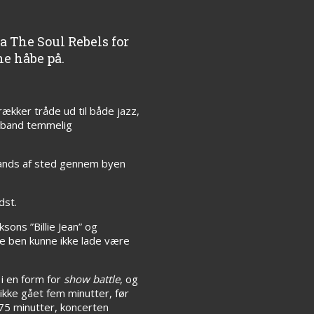
a The Soul Rebels for
ne håbe på.
trækker tråde ud til både jazz,
ssband temmelig
bands af sted gennem byen
dst.
sons ”Billie Jean” og
e ben kunne ikke lade være
i en form for
show battle
, og
 ikke gået fem minutter, før
e 75 minutter, koncerten