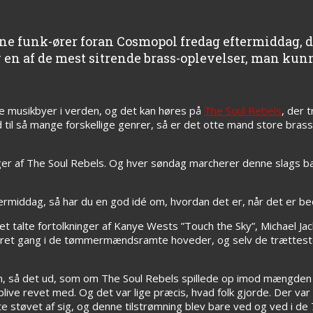
ltne funk-ører foran Cosmopol fredag eftermiddag, d
v en af de mest sitrende brass-oplevelser, man kun
e musikbyer i verden, og det kan høres på
The Soul Rebels
, der 
d til så mange forskellige genrer, så er det otte mand store bra
ager af The Soul Rebels. Og hver søndag marcherer denne slags 
ermiddag, så har du en god idé om, hvordan det er, når det er be
 talte fortolkninger af Kanye Wests ”Touch the Sky”, Michael Jack
stret gang i de tømmermændsramte hoveder, og selv de trættest
en, så det ud, som om The Soul Rebels spillede op imod mængden 
blive revet med. Og det var lige præcis, hvad folk gjorde. Der var
yste støvet af sig, og denne tilstrømning blev bare ved og ved i d