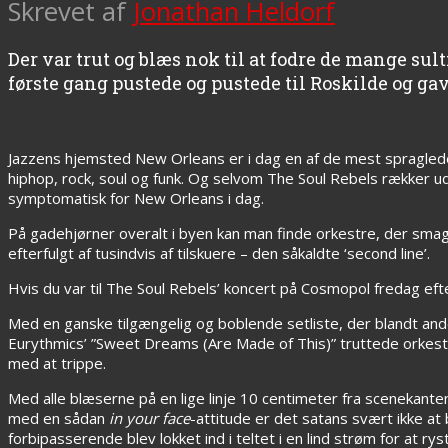
Skrevet af
Jonathan Heldorf
Der var trut og blæs nok til at fodre de mange su
første gang pustede og pustede til Roskilde og ga
Jazzens hjemsted New Orleans er i dag en af de mest spragled
hiphop, rock, soul og funk. Og selvom The Soul Rebels rækker u
symptomatisk for New Orleans i dag.
På gadehjørner overalt i byen kan man finde orkestre, der sm
efterfulgt af tusindvis af tilskuere – den såkaldte ‘second line’.
Hvis du var til The Soul Rebels’ koncert på Cosmopol fredag eft
Med en ganske tilgængelig og boblende setliste, der blandt andet
Eurythmics’ ”Sweet Dreams (Are Made of This)” truttede orke
med at trippe.
Med alle blæserne på en lige linje 10 centimeter fra scenekant
med en sådan
in your face
-attitude er det satans svært ikke at 
forbipasserende blev lokket ind i teltet i en lind strøm for at r