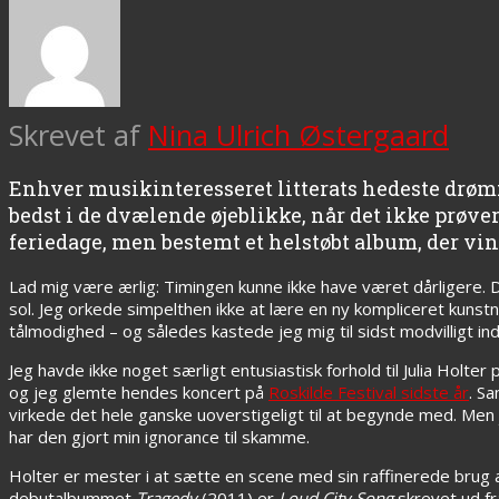
Skrevet af
Nina Ulrich Østergaard
Enhver musikinteresseret litterats hedeste drøm:
bedst i de dvælende øjeblikke, når det ikke prøve
feriedage, men bestemt et helstøbt album, der vin
Lad mig være ærlig: Timingen kunne ikke have været dårligere. D
sol. Jeg orkede simpelthen ikke at lære en ny kompliceret kun
tålmodighed – og således kastede jeg mig til sidst modvilligt 
Jeg havde ikke noget særligt entusiastisk forhold til Julia Holte
og jeg glemte hendes koncert på
Roskilde Festival sidste år
. S
virkede det hele ganske uoverstigeligt til at begynde med. Me
har den gjort min ignorance til skamme.
Holter er mester i at sætte en scene med sin raffinerede brug 
debutalbummet
Tragedy
(2011) er
Loud City Song
skrevet ud fra