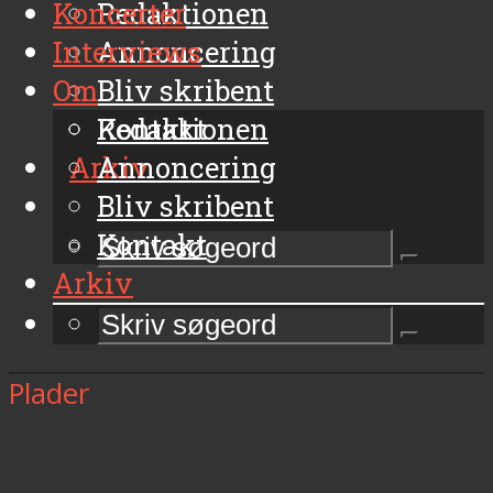
Koncerter
Redaktionen
Interviews
Annoncering
Om
Bliv skribent
Kontakt
Redaktionen
Arkiv
Annoncering
Bliv skribent
Kontakt
Arkiv
Plader