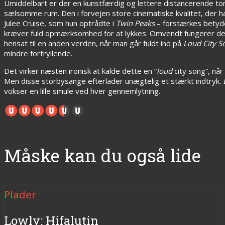
Umiddelbart er der en kunstfærdig og lettere distancerende ton
sælsomme rum. Den i forvejen store cinematiske kvalitet, der h
Julee Cruise, som hun optrådte i
Twin Peaks
– forstærkes betyde
kræver fuld opmærksomhed for at lykkes. Omvendt fungerer det
hensat til en anden verden, når man går fuldt ind på
Loud City S
mindre fortryllende.
Det virker næsten ironisk at kalde dette en ”
loud
city song”, når
Men disse storbysange efterlader unægtelig et stærkt indtryk.
vokser en lille smule ved hver gennemlytning.
Måske kan du også lide
Plader
Lowly: Hifalutin