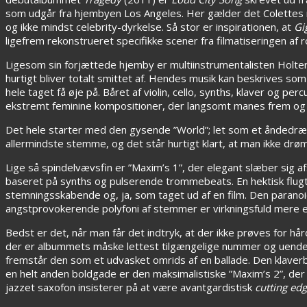
som udgår fra hjembyen Los Angeles. Her gælder det Colette
og ikke mindst celebrity-dyrkelse. Så stor er inspirationen, at
Gi
ligefrem rekonstrueret specifikke scener fra filmatiseringen af 
Ligesom sin forjættede hjemby er multiinstrumentalisten Holter 
hurtigt bliver totalt smittet af. Hendes musik kan beskrives so
hele taget få øje på. Båret af violin, cello, synths, klaver og p
ekstremt feminine kompositioner, der langsomt manes frem og 
Det hele starter med den gysende ”World”; let som et åndedræt
allermindste stemme, og det står hurtigt klart, at man ikke drø
Lige så spindelvævsfin er ”Maxim’s 1”, der elegant slæber sig 
baseret på synths og pulserende trommebeats. En hektisk flugt f
stemningsskabende og, ja, som taget ud af en film. Den paranoi
angstprovokerende polyfoni af stemmer er virkningsfuld mere 
Bedst er det, når man får det indtryk, at der ikke prøves for hå
der er albummets måske lettest tilgængelige nummer og uendeli
fremstår den som et udvasket omrids af en ballade. Den klaverbå
en helt anden boldgade er den maksimalistiske ”Maxim’s 2”, der
jazzet saxofon insisterer på at være avantgardistisk
cutting ed