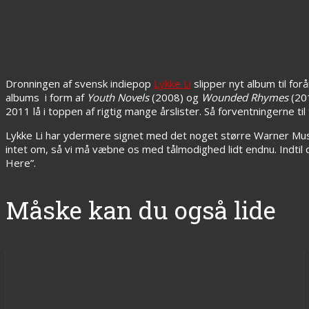
Dronningen af svensk indiepop
Lykke Li
slipper nyt album til for
albums i form af
Youth Novels
(2008) og
Wounded Rhymes
(201
2011 lå i toppen af rigtig mange årslister. Så forventningerne til
Lykke Li har ydermere signet med det noget større Warner Music 
intet om, så vi må væbne os med tålmodighed lidt endnu. Indtil
Here”.
Måske kan du også lide