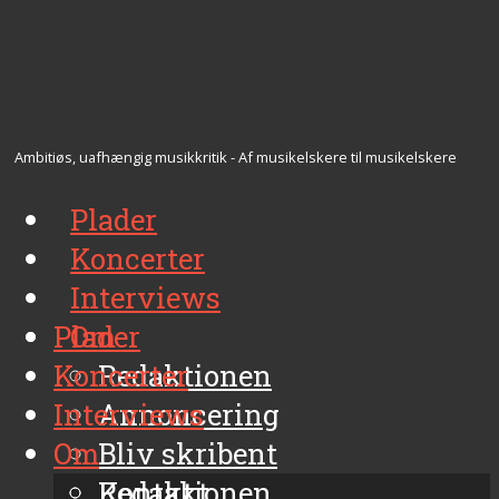
Ambitiøs, uafhængig musikkritik - Af musikelskere til musikelskere
Plader
Koncerter
Interviews
Plader
Om
Koncerter
Redaktionen
Interviews
Annoncering
Om
Bliv skribent
Kontakt
Redaktionen