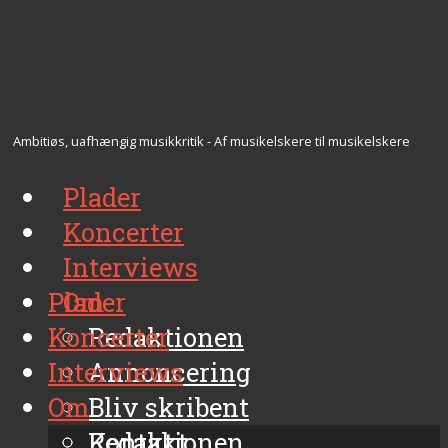
Ambitiøs, uafhængig musikkritik - Af musikelskere til musikelskere
Plader
Koncerter
Interviews
Plader
Om
Koncerter
Redaktionen
Interviews
Annoncering
Om
Bliv skribent
Kontakt
Redaktionen