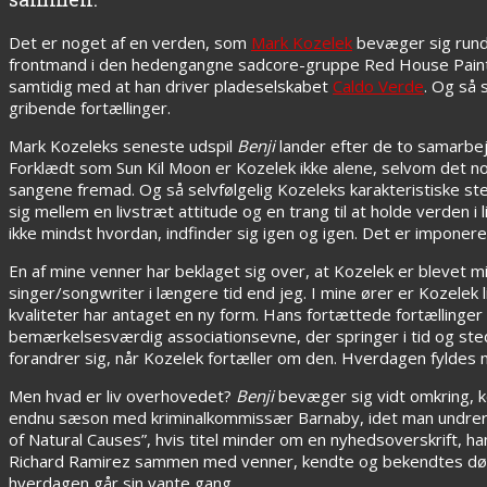
Det er noget af en verden, som
Mark Kozelek
bevæger sig rundt
frontmand i den hedengangne sadcore-gruppe Red House Painters
samtidig med at han driver pladeselskabet
Caldo Verde
. Og så 
gribende fortællinger.
Mark Kozeleks seneste udspil
Benji
lander efter de to samarbe
Forklædt som Sun Kil Moon er Kozelek ikke alene, selvom det nog
sangene fremad. Og så selvfølgelig Kozeleks karakteristisk
sig mellem en livstræt attitude og en trang til at holde verden i
ikke mindst hvordan, indfinder sig igen og igen. Det er imponer
En af mine venner har beklaget sig over, at Kozelek er blevet m
singer/songwriter i længere tid end jeg. I mine ører er Kozelek
kvaliteter har antaget en ny form. Hans fortættede fortællin
bemærkelsesværdig associationsevne, der springer i tid og sted
forandrer sig, når Kozelek fortæller om den. Hverdagen fyldes m
Men hvad er liv overhovedet?
Benji
bevæger sig vidt omkring, ko
endnu sæson med kriminalkommissær Barnaby, idet man undrer s
of Natural Causes”, hvis titel minder om en nyhedsoverskrift, h
Richard Ramirez sammen med venner, kendte og bekendtes død,
hverdagen går sin vante gang.