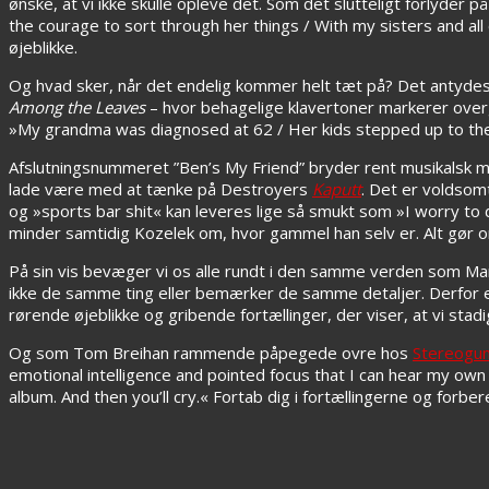
ønske, at vi ikke skulle opleve det. Som det slutteligt forlyder
the courage to sort through her things / With my sisters and all 
øjeblikke.
Og hvad sker, når det endelig kommer helt tæt på? Det antydes i
Among the Leaves
– hvor behagelige klavertoner markerer overg
»My grandma was diagnosed at 62 / Her kids stepped up to the p
Afslutningsnummeret ”Ben’s My Friend” bryder rent musikalsk med
lade være med at tænke på Destroyers
Kaputt
. Det er voldsom
og »sports bar shit« kan leveres lige så smukt som »I worry t
minder samtidig Kozelek om, hvor gammel han selv er. Alt gør 
På sin vis bevæger vi os alle rundt i den samme verden som Mark K
ikke de samme ting eller bemærker de samme detaljer. Derfor er
rørende øjeblikke og gribende fortællinger, der viser, at vi stad
Og som Tom Breihan rammende påpegede ovre hos
Stereogu
emotional intelligence and pointed focus that I can hear my own 
album. And then you’ll cry.« Fortab dig i fortællingerne og forb