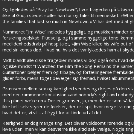
Og ligeledes på ”Pray for Newtown”, hvor tragedien på Utøya 
ikke til Gud, i stedet spiller han for og taler til mennesket: »
the families that lost so much in Newtown.« Vi har det med at g
Nummeret ”Jim Wise” indledes hyggeligt, og musikken minder om
forsikringsselskab. Pludselig, og i samme hyggelige tone, komme
medlidenhedsdrab på hospitalet, »Jim Wise killed his wife out of
med sin kones død. Hvad nu, hvis det var lykkedes ham at skyde
Midt blandt alle disse tragedier mindes vi dog også om, hvad det
og ikke mindst ”I Watched the Film the Song Remains the Same
Guitartoner bølger frem og tilbage, og fortællingerne fremkald
glider forbi, mens toget bevæger sig fremad, hvilket albummet
Grænsen mellem sex og kærlighed vendes og drejes på den sta
med den rammende konklusion »and nobody’s right and nobody’s 
this planet we’re on.« Der er grænser, ja, men der er som sådan
ikke helt selv styrer de følelser, der er i spil, hvor meget vi end
hvad det er, vi vil – af frygt for at finde ud af det.
Kærlighed er dog mange ting. Det bliver voldsomt rørende og ub
leve uden, men vi kan desværre ikke altid selv vælge. Nogle tin