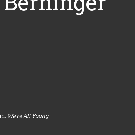
 Berninger
um,
We’re All Young