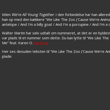
titlen
We’re All Young Together
. I den forbindelse har han alle
han op med den kækkere “We Like The Zoo (‘Cause We’re Anima
antelope / And I’m a billy goat / And I’m a porcupine / And I’m a 
Walter Martin har selv udtalt om nummeret, at det er en hyldest t
var plads til et nummer som dette. Du kan lytte til “We Like T
Me” feat. Karen O.
herovre
.
Her ses desuden teksten til “We Like The Zoo (‘Cause We’re Anim
plade: