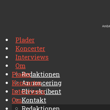
Ambit
Plader
Koncerter
Interviews
Om
Plader
Redaktionen
Koncerter
Annoncering
Interviews
Bliv skribent
Om
Kontakt
Arkiv
Redaktionen