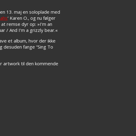
en 13. maj en soloplade med
eahs
‘ Karen O., og nu følger
 at remse dyr op: »I’m an
ar / And I’m a grizzly bear.«
lave et album, hvor der ikke
 og desuden fange “Sing To
for artwork til den kommende