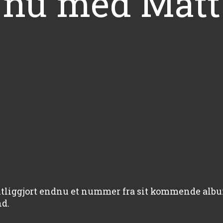
 nu med Matt
ntliggjort endnu et nummer fra sit kommende alb
nd.