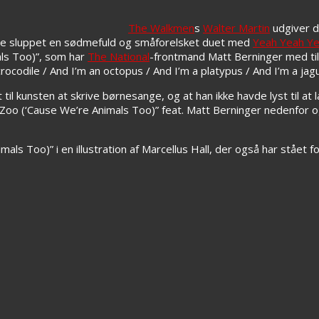
The Walkmen
s
Walter Martin
udgiver d
rede sluppet en sødmefuld og småforelsket duet med
Yeah Yeah Y
ls Too)”, som har
The National
-frontmand Matt Berninger med til
crocodile / And I’m an octopus / And I’m a platypus / And I’m a jagu
il kunsten at skrive børnesange, og at han ikke havde lyst til at 
he Zoo (‘Cause We’re Animals Too)” feat. Matt Berninger nedenfor
als Too)” i en illustration af Marcellus Hall, der også har stået 