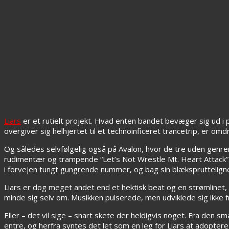
Liars
er et rutielt projekt. Hvad enten bandet bevæger sig ud i
overgiver sig helhjertet til et technoinficeret trancetrip, er 
Og således selvfølgelig også på Avalon, hvor de tre uden gen
rudimentær og trampende “Let’s Not Wrestle Mt. Heart Attack
i forvejen tungt gungrende nummer, og bag sin blækspruttelignen
Liars er dog meget andet end et hektisk beat og en strømlinet,
minde sig selv om. Musikken pulserede, men udviklede sig ikke 
Eller – det vil sige – snart skete der heldigvis noget. Fra de
entre, og herfra syntes det let som en leg for Liars at adoptere