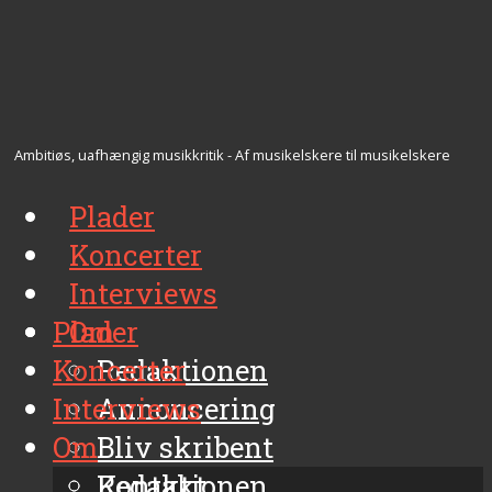
Ambitiøs, uafhængig musikkritik - Af musikelskere til musikelskere
Plader
Koncerter
Interviews
Plader
Om
Koncerter
Redaktionen
Interviews
Annoncering
Om
Bliv skribent
Kontakt
Redaktionen