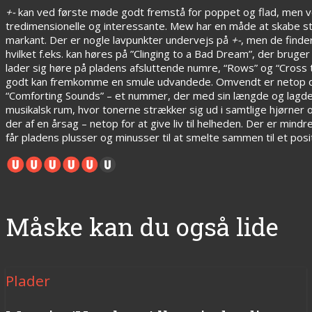
+-
kan ved første møde godt fremstå for poppet og flad, men v
tredimensionelle og interessante. Mew har en måde at skabe sti
markant. Der er nogle lavpunkter undervejs på
+-
, men de finde
hvilket f.eks. kan høres på ”Clinging to a Bad Dream”, der bru
lader sig høre på pladens afsluttende numre, “Rows” og “Cross 
godt kan fremkomme en smule udvandede. Omvendt er netop di
“Comforting Sounds” – et nummer, der med sin længde og lagdelin
musikalsk rum, hvor tonerne strækker sig ud i samtlige hjørner
der af en årsag – netop for at give liv til helheden. Der er 
får pladens plusser og minusser til at smelte sammen til et posi
Måske kan du også lide
Plader