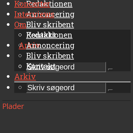
Koncerter
Redaktionen
Interviews
Annoncering
Om
Bliv skribent
Kontakt
Redaktionen
Arkiv
Annoncering
Bliv skribent
Kontakt
Arkiv
Plader