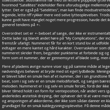
hvorimod ”Satellites” indeholder flere uforudsigelige mellemsty
lytter. Det er også på ”Satelittes”, man kan finde modsatretted
legende, lette riff rykker mere ved selve lytteoplevelsen. T
kunne godt have manglet noget mere progression, havde det ik
generel tendens på
+-
.
Overordnet set er
+-
beboet af sange, der ikke er instrumentalt
Dette lader sig blandt andet høre på ”My Complications”, der indl
fremstår ufarligt. Nummeret får for en kort stund lov at udfold
indtager en mere kantet og hård karakter. Overraskelser som di
nummeret skrider frem, begynder punkterne at forbinde sig og g
form som et nummer, der er gennemsyret af bløde sving, men in
Flere af pladens øvrige numre viser sig på samme måde at lege
nødvendigvis behøver at bryde med sit eget lydbillede. Meninge
er blevet lullet en smule hen af et nummer, der i sin grundton
beat, som i sig selv er en smule melodiforladt, og sangen bære
melodien. Nummeret er i sig selv en smule ferskt, fordi der ik
bliver tilmed holdt i en form for venteposition, når andet ve
anderledes æstetisk drejning, der ophæver det til at være mere 
og ansporingen af akkorderne, der ikke som sådan danner en kl
grundlaget for en smuk kuldegysningsoplevelse. På denne måde