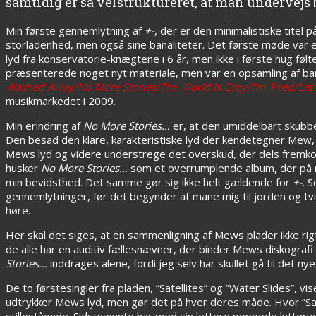
samtidig er så velstruktureret, at man undervejs
Min første gennemlytning af
+-
, der er den minimalistiske titel 
storladenhed, men også sine banaliteter. Det første møde var 
lyd fra konservatorie-knægtene i 6 år, men ikke i første hug følt
præsenterede noget nyt materiale, men var en opsamling af ban
Washed Away/No More Stories/The World Is Grey/I’m Tired/Let
musikmarkedet i 2009.
Min erindring af
No More Stories…
er, at den umiddelbart skubb
Den besad den klare, karakteristiske lyd der kendetegner Mew, 
Mews lyd og videre understrege det overskud, der dels fremko
husker
No More Stories…
som et overrumplende album, der på 
min bevidsthed. Det samme gør sig ikke helt gældende for
+-
. 
gennemlytninger, før det begynder at mane mig til jorden og tvi
høre.
Her skal det siges, at en sammenligning af Mews plader ikke rigti
de alle har en auditiv fællesnævner, der binder Mews diskogra
Stories…
inddrages alene, fordi jeg selv har skullet gå til det 
De to førstesingler fra pladen, ”Satellites” og ”Water Slides”, v
udtrykker Mews lyd, men gør det på hver deres måde. Hvor ”Sat
stillestående. Sidstnævnte har med sin lettere poppede lytterve