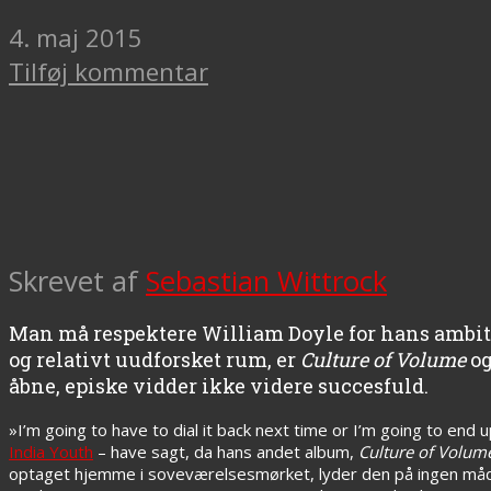
4. maj 2015
Tilføj kommentar
Skrevet af
Sebastian Wittrock
Man må respektere William Doyle for hans ambi
og relativt uudforsket rum, er
Culture of Volume
og
åbne, episke vidder ikke videre succesfuld.
»I’m going to have to dial it back next time or I’m going to end
India Youth
– have sagt, da hans andet album,
Culture of Volum
optaget hjemme i soveværelsesmørket, lyder den på ingen måde 