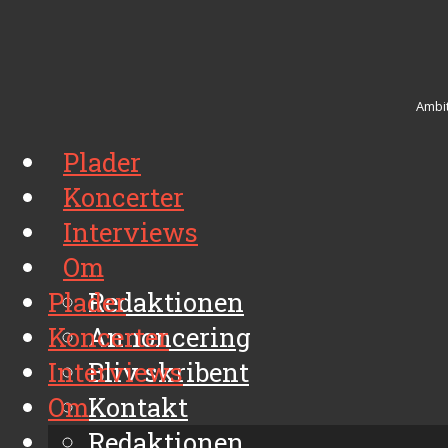
Ambit
Plader
Koncerter
Interviews
Om
Plader
Redaktionen
Koncerter
Annoncering
Interviews
Bliv skribent
Om
Kontakt
Arkiv
Redaktionen