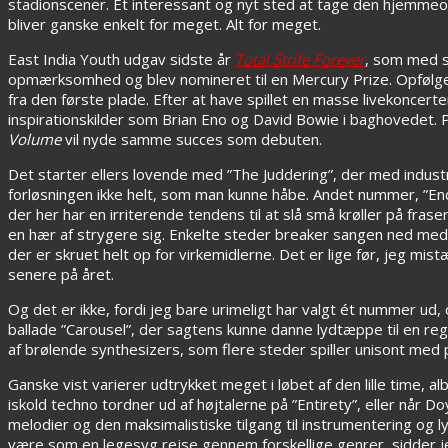
stadionscener. Et interessant og nyt sted at tage den hjemme
bliver ganske enkelt for meget. Alt for meget.
East India Youth udgav sidste år
Total Strife Forever
, som med s
opmærksomhed og blev nomineret til en Mercury Prize. Opfølgeren
fra den første plade. Efter at have spillet en masse livekoncer
inspirationskilder som Brian Eno og David Bowie i baghovedet. På
Volume
vil nyde samme succes som debuten.
Det starter ellers lovende med ”The Juddering”, der med indust
forløsningen ikke helt, som man kunne håbe. Andet nummer, ”E
der her har en irriterende tendens til at slå små krøller på fras
en hær af strygere sig. Enkelte steder breaker sangen ned med e
der er skruet helt op for virkemidlerne. Det er lige før, jeg mis
senere på året.
Og det er ikke, fordi jeg bare urimeligt har valgt ét nummer 
ballade ”Carousel”, der sagtens kunne danne lydtæppe til en reg
af brølende synthesizers, som flere steder spiller unisont med på
Ganske vist varierer udtrykket meget i løbet af den lille time, 
iskold techno tordner ud af højtalerne på ”Entirety”, eller når 
melodier og den maksimalistiske tilgang til instrumentering og
være som en legesyg rejse gennem forskellige genrer, sidder j