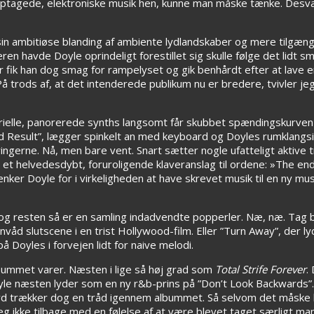
optagede, elektroniske musik hen, kunne man måske tænke. Desvæ
in ambitiøse blanding af ambiente lydlandskaber og mere tilgæng
 havde Doyle oprindeligt forestillet sig skulle følge det lidt sm
ter fik han dog smag for rampelyset og gik benhårdt efter at lave
 trods af, at det intenderede publikum nu er bredere, tvivler jeg
rielle, panorerede synths langsomt får skubbet spændingskurven 
nd Result”, lægger spinkelt an med keyboard og Doyles rumklang
eringerne. Nå, men bare vent. Snart sætter nogle ufatteligt aktive t
t helvedesdybt, foruroligende klaveranslag til ordene: »The end 
tænker Doyle for i virkeligheden at have skrevet musik til en ny m
ud, og resten så er en samling indadvendte popperler. Næ, næ. Ta
nvåd slutscene i en trist Hollywood-film. Eller ”Turn Away”, der l
 Doyles i forvejen lidt for naive melodi.
albummet varer. Næsten i lige så høj grad som
Total Strife Forever
.
Doyle næsten lyder som en ny r&b-prins på ”Don’t Look Backwards”. 
 lyd trækker dog en tråd igennem albummet. Så selvom det måske h
eg ikke tilbage med en følelse af at være blevet taget særligt 