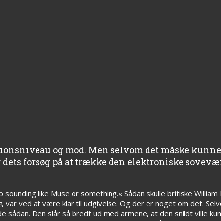
tionsniveau og mod. Men selvom det måske kunne 
 dets forsøg på at trække den elektroniske sovevæ
 up sounding like Muse or something.« Sådan skulle britiske Willi
e
, var ved at være klar til udgivelse. Og der er noget om det. Se
sådan. Den slår så bredt ud med armene, at den snildt ville ku