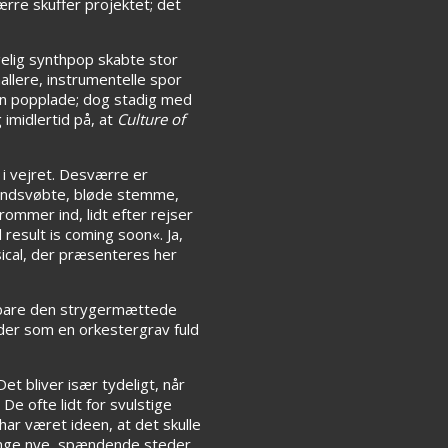
rre skuffer projektet; det
elig synthpop skabte stor
allere, instrumentelle spor
 en popplade; dog stadig med
 imidlertid på, at
Culture of
i vejret. Desværre er
sindsvøbte, bløde stemme,
rommer ind, lidt efter rejser
result is coming soon«. Ja,
usical, der præsenteres her
g bare den strygermættede
yder som en orkestergrav fuld
 Det bliver især tydeligt, når
De ofte lidt for svulstige
ar været ideen, at det skulle
mange nye, spændende steder