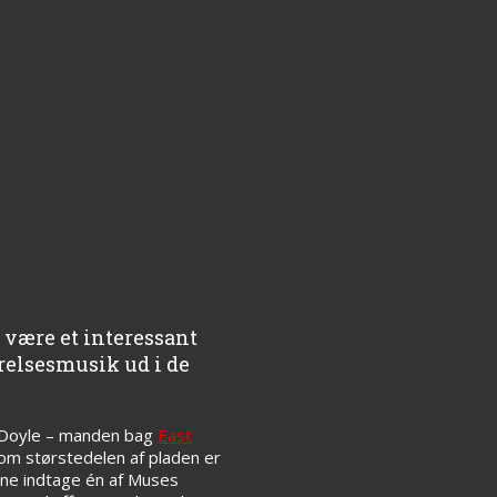
være et interessant
relsesmusik ud i de
am Doyle – manden bag
East
lvom størstedelen af pladen er
nne indtage én af Muses