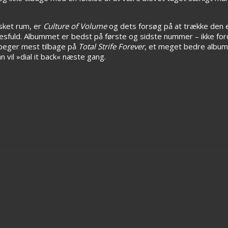
sket rum, er
Culture of Volume
og dets forsøg på at trække den e
esfuld. Albummet er bedst på første og sidste nummer – ikke ford
r peger mest tilbage på
Total Strife Forever
, et meget bedre album
vil »dial it back« næste gang.