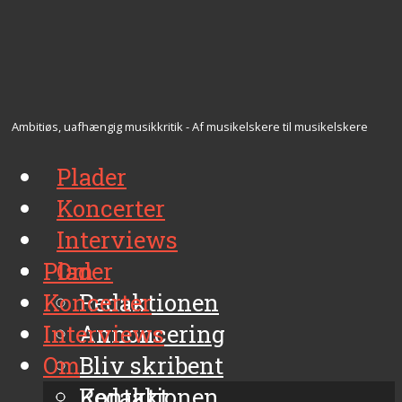
Ambitiøs, uafhængig musikkritik - Af musikelskere til musikelskere
Plader
Koncerter
Interviews
Plader
Om
Koncerter
Redaktionen
Interviews
Annoncering
Om
Bliv skribent
Kontakt
Redaktionen