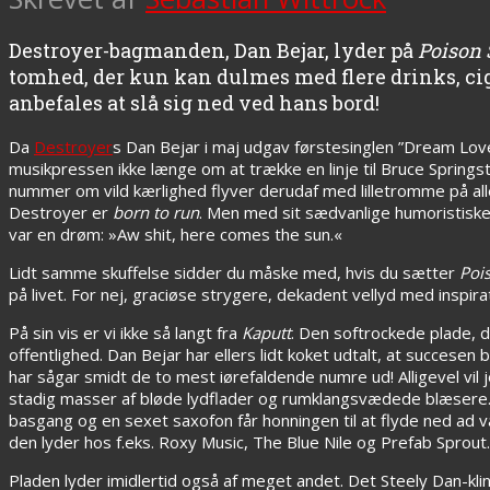
Destroyer-bagmanden, Dan Bejar, lyder på
Poison
tomhed, der kun kan dulmes med flere drinks, cig
anbefales at slå sig ned ved hans bord!
Da
Destroyer
s Dan Bejar i maj udgav førstesinglen ”Dream Lov
musikpressen ikke længe om at trække en linje til Bruce Spring
nummer om vild kærlighed flyver derudaf med lilletromme på all
Destroyer er
born to run
. Men med sit sædvanlige humoristiske 
var en drøm: »Aw shit, here comes the sun.«
Lidt samme skuffelse sidder du måske med, hvis du sætter
Poi
på livet. For nej, graciøse strygere, dekadent vellyd med inspi
På sin vis er vi ikke så langt fra
Kaputt
. Den softrockede plade, 
offentlighed. Dan Bejar har ellers lidt koket udtalt, at succesen
har sågar smidt de to mest iørefaldende numre ud! Alligevel vil
stadig masser af bløde lydflader og rumklangsvædede blæsere.
basgang og en sexet saxofon får honningen til at flyde ned ad 
den lyder hos f.eks. Roxy Music, The Blue Nile og Prefab Sprout.
Pladen lyder imidlertid også af meget andet. Det Steely Dan-k