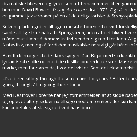
dramatiske blæsere og lyder som et temanummer til en gammel
hen mod David Bowies
Young Americans
fra 1975. Og så er der
en gammel jazzcrooner på en af de obligatoriske
& Strings
-plad
Selvom pladen griber tilbage i musikhistorien efter vidt forskell
samle alt lige fra Sinatra til Springsteen, uden at det bliver h
måde, musikken så demonstrativt vender sig mod fortiden. Allige
fantastisk, men også fordi den musikalske nostalgi går hånd i h
Blandt de mange »la de da«’s synger Dan Bejar med sin karakt
lydlandskab spille op imod de desillusionerede tekster. Måske er
mørke, men for søren da, hvor det virker. Som det eksempelvis lyd
»I’ve been sifting through these remains for years / Bitter tears, 
going through / I’m going there too.«
Med Destroyer i ørerne har jeg fornemmelsen af at sidde badet 
og oplevet alt og sidder nu tilbage med en tomhed, der kun kan 
kun anbefales at slå sig ned ved hans bord!