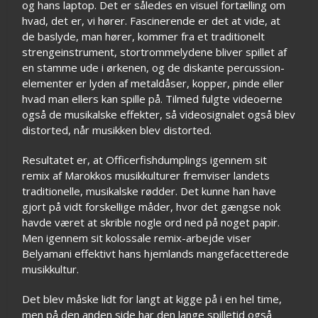
og hans laptop. Det er således en visuel fortælling om
hvad, det er, vi hører. Fascinerende er det at vide, at
de baslyde, man hører, kommer fra et traditionelt
strengeinstrument, stortrommelydene bliver spillet af
en stamme ude i ørkenen, og de diskante percussion-
elementer er lyden af metaldåser, kopper, pinde eller
hvad man ellers kan spille på. Tilmed fulgte videoerne
også de musikalske effekter, så videosignalet også blev
distorted, når musikken blev distorted.
Resultatet er, at Officerfishdumplings igennem sit
remix af Marokkos musikkulturer fremviser landets
traditionelle, musikalske rødder. Det kunne han have
gjort på vidt forskellige måder, hvor det gængse nok
havde været at skrible nogle ord ned på noget papir.
Men igennem sit kolossale remix-arbejde viser
Belyamani effektivt hans hjemlands mangefacetterede
musikkultur.
Det blev måske lidt for langt at kigge på i en hel time,
men på den anden side har den lange spilletid også