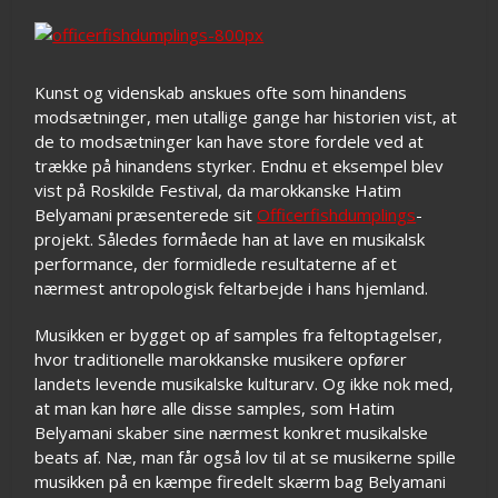
Kunst og videnskab anskues ofte som hinandens
modsætninger, men utallige gange har historien vist, at
de to modsætninger kan have store fordele ved at
trække på hinandens styrker. Endnu et eksempel blev
vist på Roskilde Festival, da marokkanske Hatim
Belyamani præsenterede sit
Officerfishdumplings
-
projekt. Således formåede han at lave en musikalsk
performance, der formidlede resultaterne af et
nærmest antropologisk feltarbejde i hans hjemland.
Musikken er bygget op af samples fra feltoptagelser,
hvor traditionelle marokkanske musikere opfører
landets levende musikalske kulturarv. Og ikke nok med,
at man kan høre alle disse samples, som Hatim
Belyamani skaber sine nærmest konkret musikalske
beats af. Næ, man får også lov til at se musikerne spille
musikken på en kæmpe firedelt skærm bag Belyamani