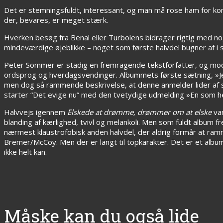
Det er stemningsfuldt, interessant, og man må rose ham for kons
der, bevares, er meget stærk.
Hverken besøg fra Benal eller Turbolens bidrager rigtig med n
mindeværdige øjeblikke – noget som første halvdel bugner af i 
Peter Sommer er stadig en fremragende tekstforfatter, og modsa
ordsprog og hverdagsvendinger. Albummets første sætning, »Je
men dog så rammende beskrivelse, at denne anmelder lider a
starter “Det evige nu” med den tvetydige udmelding »En som 
Halvvejs igennem
Elskede at drømme, drømmer om at elske
var
blanding af kærlighed, tvivl og melankoli. Men som fuldt album fr
nærmest klaustrofobisk anden halvdel, der aldrig formår at ra
Bremer/McCoy. Men der er langt til topkarakter. Det er et albu
ikke helt kan.
Måske kan du også lide