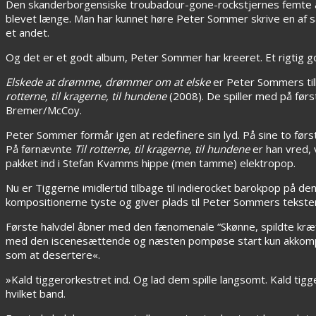
Den skanderborgensiske troubadour-gone-rockstjernes femte 
blevet længe. Man har kunnet høre Peter Sommer skrive en af sa
et andet.
Og det er et godt album, Peter Sommer har kreeret. Et rigtig g
Elskede at drømme, drømmer om at elske
er Peter Sommers til
rotterne, til kragerne, til hundene
(2008). De spiller med på før
Bremer/McCoy.
Peter Sommer formår igen at redefinere sin lyd. På sine to fø
På førnævnte
Til rotterne, til kragerne, til hundene
er han vred,
pakket ind i Stefan Kvamms hippe (men tamme) elektropop.
Nu er Tiggerne imidlertid tilbage til indierocket barokpop på den
kompositionerne tyste og giver plads til Peter Sommers tekst
Første halvdel åbner med den fænomenale “Skønne, spildte kræ
med den iscenesættende og næsten pompøse start kun akkompagn
som at desertere«.
»Kald tiggerorkestret ind. Og lad dem spille langsomt. Kald ti
hvilket band.