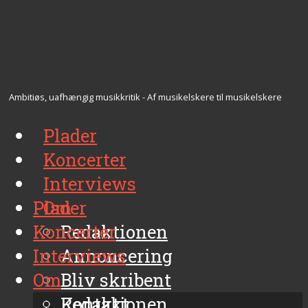
Ambitiøs, uafhængig musikkritik - Af musikelskere til musikelskere
Plader
Koncerter
Interviews
Plader
Om
Koncerter
Redaktionen
Interviews
Annoncering
Om
Bliv skribent
Kontakt
Redaktionen