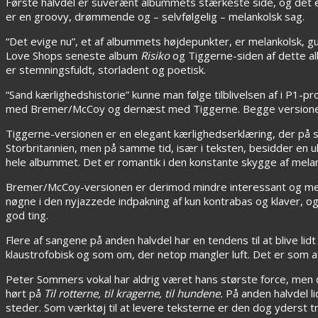
Første halvdel er suverænt albummets stærkeste side, og det
er en groovy, drømmende og – selvfølgelig – melankolsk sag.
“Det evige nu”, et af albummets højdepunkter, er melankolsk, g
Love Shops seneste album
Risiko
og Tiggerne-siden af dette al
er stemningsfuldt, storladent og poetisk.
“Sand kærlighedshistorie” kunne man følge tilblivelsen af i P1-p
med Bremer/McCoy og dernæst med Tiggerne. Begge versioner 
Tiggerne-versionen er en elegant kærlighedserklæring, der på 
Storbritannien, men på samme tid, især i teksten, besidder en u
hele albummet. Det er romantik i den konstante skygge af melan
Bremer/McCoy-versionen er derimod mindre interessant og mere
nøgne i den nyjazzede indpakning af kun kontrabas og klaver, 
god ting.
Flere af sangene på anden halvdel har en tendens til at blive li
klaustrofobisk og som om, der netop mangler luft. Det er som 
Peter Sommers vokal har aldrig været hans største force, men
hørt på
Til rotterne, til kragerne, til hundene.
På anden halvdel l
steder. Som værktøj til at levere teksterne er den dog yderst t