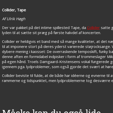
Collider, Tape
Af Ulrik Høgh
Der var pakket på det intime spillested Tape, da
Collider
satte g
lyden til at sætte sit præg på første halvdel af koncerten.
Collider er heldigvis et band med så mange kvaliteter, at det n
til at imponere stort på deres yderst varierede støjrocksange.
dybere mening i kaosset: De overraskende temposkift, funky bas
denne aften en formidabel indpisker i form af trommeslager Mik
på egen hånd. Troels Damgaard-Kristensens vokal fungerede godt
igennem pga. lydproblemer, som også gjorde det svært at høre 
Collider beviste til fulde, at de både har idéerne og evnerne til a
rammerne og tidspunktet, men lydproblemerne tog desværre en
Måske kan du også lide