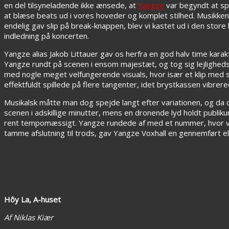
en del tilsyneladende ikke ænsede, at
Yangze
var begyndt at spi
at blæse beats ud i vores hoveder og komplet stilhed. Musikke
endelig gav slip på break-knappen, blev vi kastet ud i den store
indledning på koncerten.
Yangze alias Jakob Littauer gav os herfra en god halv time kara
Yangze rundt på scenen i ensom majestæt, og tog sig lejlighedsvi
med nogle meget velfungerende visuals, hvor især et klip med s
effektfuldt spillede på flere tangenter, idet brystkassen vibrer
Musikalsk måtte man dog spejde langt efter variationen, og da
scenen i adskillige minutter, mens en dronende lyd holdt publik
rent tempomæssigt. Yangze rundede af med et nummer, hvor voka
tamme afslutning til trods, gav Yangze Voxhall en gennemført el
Hôy La, A-huset
Af Niklas Kiær