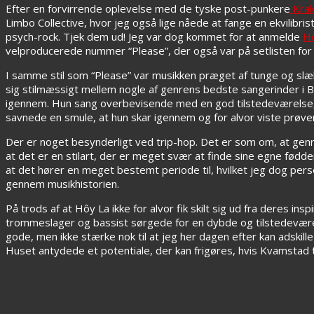
Efter en forvirrende oplevelse med de tyske post-punkere
Krak
Limbo Collective, hvor jeg også lige nåede at fange en ekvilibri
psych-rock. Tjek dem ud! Jeg var dog kommet for at anmelde
H
velproducerede nummer “Please”, der også var på setlisten fo
I samme stil som “Please” var musikken præget af tunge og slæ
sig stilmæssigt mellem nogle af genrens bedste sangerinder i 
igennem. Hun sang overbevisende med en god tilstedeværelse, m
savnede en smule, at hun skar igennem og for alvor viste prøve
Der er noget besynderligt ved trip-hop. Det er som om, at ge
at det er en stilart, der er meget svær at finde sine egne fødder
at det hører en meget bestemt periode til, hvilket jeg dog per
gennem musikhistorien.
På trods af at Hôy La ikke for alvor fik skilt sig ud fra deres in
trommeslager og bassist sørgede for en dybde og tilstedeværel
gode, men ikke stærke nok til at jeg her dagen efter kan adskil
Huset antydede et potentiale, der kan frigøres, hvis Kvamstad 