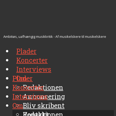
Ambitiøs, uafhængig musikkritik - Af musikelskere til musikelskere
Plader
Koncerter
Interviews
Plader
Om
Koncerter
Redaktionen
Interviews
Annoncering
Om
Bliv skribent
Kontakt
Redaktionen