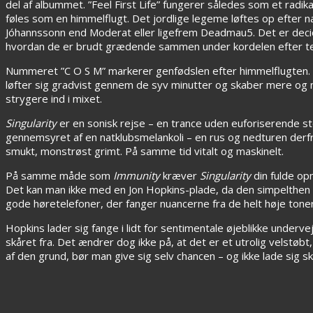
del af albummet. ”Feel First Life” fungerer således som et radika
føles som en himmelflugt. Det jordlige legeme løftes op efter na
Jóhannssonn end Moderat eller ligefrem Deadmau5. Det er decid
hvordan de er brudt grædende sammen under kordelen efter 
Nummeret ”C O S M” markerer genfødslen efter himmelflugten. Små
løfter sig gradvist gennem de syv minutter og skaber mere og 
strygere ind i mixet.
Singularity
er en sonisk rejse – en trance uden euforiserende st
gennemsyret af en natklubsmelankoli – en rus og nedturen derfr
smukt, monstrøst grimt. På samme tid vitalt og maskinelt.
På samme måde som
Immunity
kræver
Singularity
din fulde o
Det kan man ikke med en Jon Hopkins-plade, da den simpelthen
gode høretelefoner, der fanger nuancerne fra de helt høje toner
Hopkins lader sig fange i lidt for sentimentale øjeblikke underve
skåret fra. Det ændrer dog ikke på, at det er et utrolig velstøb
af den grund, bør man give sig selv chancen – og ikke lade sig