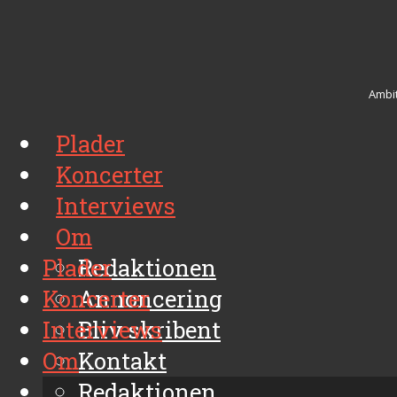
Ambit
Plader
Koncerter
Interviews
Om
Plader
Redaktionen
Koncerter
Annoncering
Interviews
Bliv skribent
Om
Kontakt
Arkiv
Redaktionen