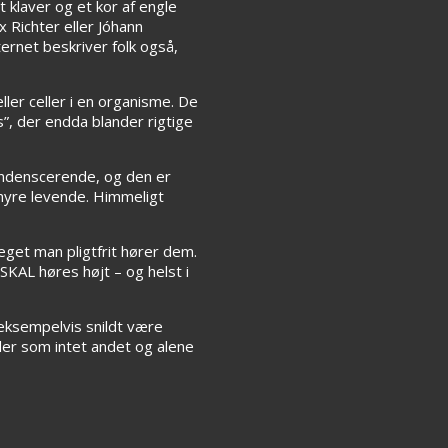
t klaver og et kor af engle
 Richter eller Jóhann
rnet beskriver folk også,
ler celler i en organisme. De
, der endda blander rigtige
randenscerende, og den er
uhyre levende. Himmeligt
et man pligtfrit hører dem.
KAL høres højt – og helst i
e eksempelvis snildt være
yder som intet andet og alene