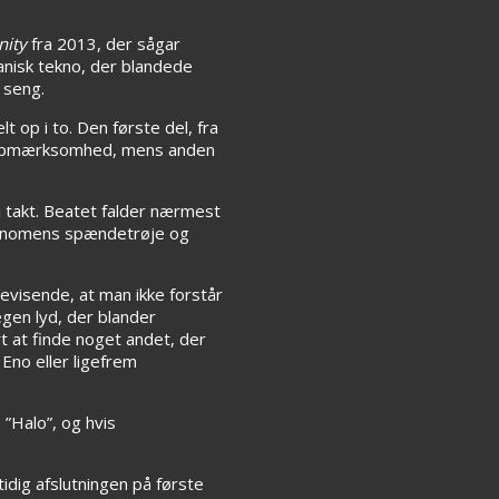
nity
fra 2013, der sågar
anisk tekno, der blandede
 seng.
elt op i to. Den første del, fra
 på opmærksomhed, mens anden
i takt. Beatet falder nærmest
etronomens spændetrøje og
evisende, at man ikke forstår
 egen lyd, der blander
t at finde noget andet, der
Eno eller ligefrem
 ”Halo”, og hvis
dig afslutningen på første