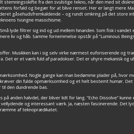
lt stemningsskifte fra den svulstige tekno, når den med sit diskre
ttens forfald og begær for at blive renset. Her er langt mere Max
eret gåsehudsfremkaldende – og rundt omkring på det store inte
teknoens tvungne masochisme.
 lyde filtrer sig ind og ud mellem hinanden. Som fisk i vandet el
mere liv og håb. Samme fornemmelse opstår på ”Luminous Beings”
offer. Musikken kan i sig selv virke nærmest euforiserende og t
a. Det er et værk fuld af paradokser. Det er uhyre mekanisk og 
pmærksomhed. Nogle gange kan man bedømme plader på, hvor meg
 kræver din fulde opmærksomhed og et helt bestemt humør. Det S
 til den dundrende bas.
js på anden halvdel, der bliver lidt for lang. ”Echo Dissolve” kunn
t, vellydende og interessant værk. Ja, næsten fascinerende. Det l
 skræmme af teknoprædikatet.