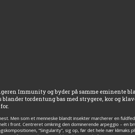
gængeren Immunity og byder på samme eminente bl
blander tordentung bas med strygere, kor og klave
for.
t. Men som et menneske blandt insekter marcherer en fuldfed 
helt i front. Centreret omkring den dominerende arpeggio – en b
gskompositionen, “Singularity”, sig op, før det hele nær klimaks pl