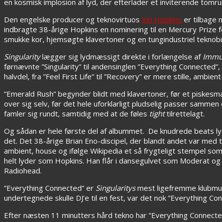
en kosmisk implosion af lyd, der efterlader et inviterende tomr
Den engelske producer og teknovirtuos
Jon Hopkins
er tilbage 
indbragte 38-årige Hopkins en nominering til en Mercury Prize 
smukke kor, hjemsøgte klavertoner og en tungindustriel teknobun
Singularity
lægger sig lydmæssigt direkte i forlængelse af
Immu
førnævnte ”Singularity” til andensinglen ”Everything Connected
halvdel, fra ”Feel First Life” til ”Recovery” er mere stille, amb
”Emerald Rush” begynder blidt med klavertoner, før et piskesmæ
over sig selv, før det hele uforklarligt pludselig passer samme
famler sig rundt, samtidig med at de føles
tight
tilrettelagt.
Og sådan er hele første del af albummet. De knudrede beats lyd
det. Det 38-årige Brian Eno-discipel, der blandt andet var med 
ambient, house og ifølge Wikipedia et så frygteligt stempel so
helt lyder som Hopkins. Han flår i dansegulvet som Moderat og 
Radiohead.
”Everything Connected” er
Singularitys
mest ligefremme klubmusik.
undertegnede skulle DJ’e til en fest, var det nok ”Everything Co
Efter næsten 11 minutters hård tekno har ”Everything Connected