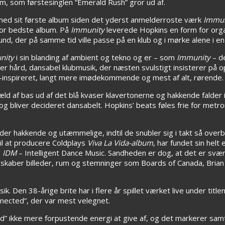
um, som førstesinglen “Emerald Rush” gror ud af.
med sit første album siden det yderst anmelderroste værk
Immu
for bedste album. På
Immunity
leverede Hopkins en form for org
d, der på samme tid ville passe på en klub og i mørke alene i en
nity
i sin blanding af ambient og tekno og er – som
Immunity
– d
”, er hård, dansabel klubmusik, der næsten svulstigt insisterer
ient-inspireret, langt mere imødekommende og mest af alt, rørende.
ld af bas ud af det blå kvaser klavertonerne og hakkende falder 
n og bliver decideret dansabelt. Hopkins’ beats føles frie for m
er hakkende og utæmmelige, indtil de snubler sig i takt så overb
til at producere Coldplays
Viva La Vida-album
, har fundet sin helt
m
IDM
– Intelligent Dance Music. Sandheden er dog, at det er svær
skaber billeder, rum og stemninger som Boards of Canada, Brian 
 Den 38-årige brite har i flere år spillet værket live under titlen
nnected”, der var mest velegnet.
” ikke mere forpustende energi at give af, og det markerer samti