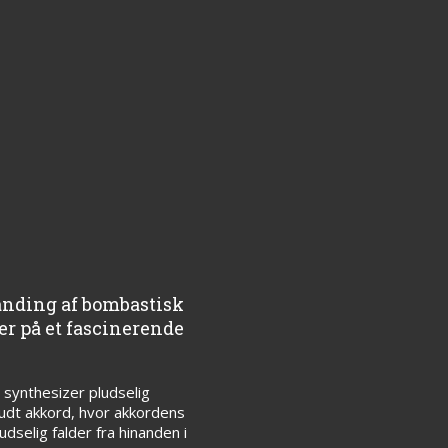
anding af bombastisk
r på et fascinerende
synthesizer pludselig
rudt akkord, hvor akkordens
udselig falder fra hinanden i