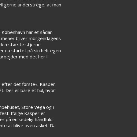
 vil gerne understrege, at man
at København har et sådan
 vi mener bliver morgendagens
den største stjerne
r nu startet på sin helt egen
 arbejder med det her i
t efter det første«. Kasper
et. Der er bare et hul, hvor
umpehuset, Store Vega og i
fest. Ifølge Kasper er
der på en kedelig håndfuld
nte at blive overrasket. Da