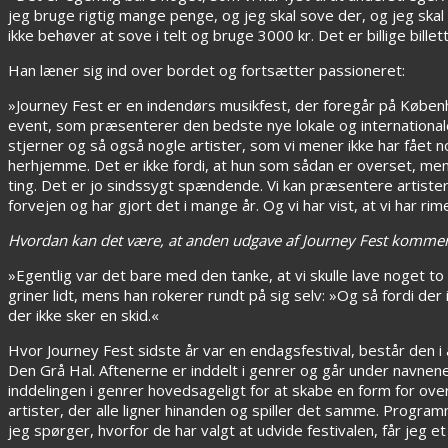
jeg bruge rigtig mange penge, og jeg skal sove der, og jeg skal
ikke behøver at sove i telt og bruge 3000 kr. Det er billige bill
Han læner sig ind over bordet og fortsætter passioneret:
»Journey Fest er en indendørs musikfest, der foregår på Københ
event, som præsenterer den bedste nye lokale og international
stjerner og så også nogle artister, som vi mener ikke har fåe
herhjemme. Det er ikke fordi, at hun som sådan er overset, men 
ting. Det er jo sindssygt spændende. Vi kan præsentere artister
forvejen og har gjort det i mange år. Og vi har vist, at vi har rim
Hvordan kan det være, at anden udgave af Journey Fest kommer s
»Egentlig var det bare med den tanke, at vi skulle lave noget to 
griner lidt, mens han rokerer rundt på sig selv: »Og så fordi der 
der ikke sker en skid.«
Hvor Journey Fest sidste år var en endagsfestival, består den i
Den Grå Hal. Aftenerne er inddelt i genrer og går under navnene: 
inddelingen i genrer hovedsageligt for at skabe en form for over
artister, der alle ligner hinanden og spiller det samme. Progra
jeg spørger, hvorfor de har valgt at udvide festivalen, får jeg et