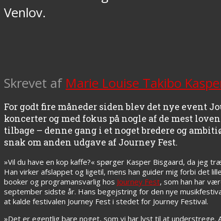
Venlov.
Skrevet af
Marie Louise Takibo Kaspe
For godt fire måneder siden blev det nye event Jo
koncerter og med fokus på nogle af de mest loven
tilbage – denne gang i et noget bredere og ambitiø
snak om anden udgave af Journey Fest.
»Vil du have en kop kaffe?« spørger Kasper Bisgaard, da jeg tr
Han virker afslappet og ligetil, mens han guider mig forbi det li
booker og programansvarlig hos
Journey Fest
, som han har være
september sidste år. Hans begejstring for den nye musikfestival 
at kalde festivalen Journey Fest i stedet for Journey Festival.
»Det er egentlig bare noget, som vi har lyst til at understrege. 