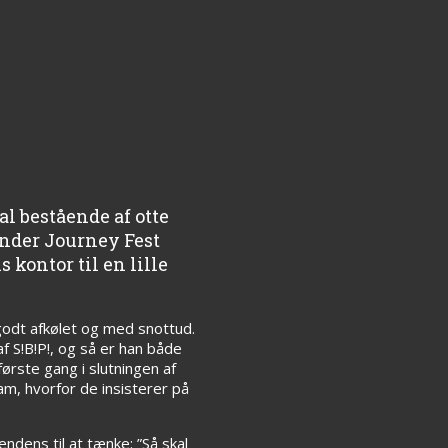
al bestående af otte
ender Journey Fest
 kontor til en lille
godt afkølet og med snottud.
af S!B!P!, og så er han både
ørste gang i slutningen af
am, hvorfor de insisterer på
endens til at tænke: ”Så skal