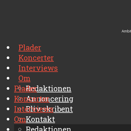
Ambit
Plader
Koncerter
Interviews
Om
Plader
Redaktionen
Koncerter
Annoncering
Interviews
Bliv skribent
Om
Kontakt
Arkiv
Redaktionen