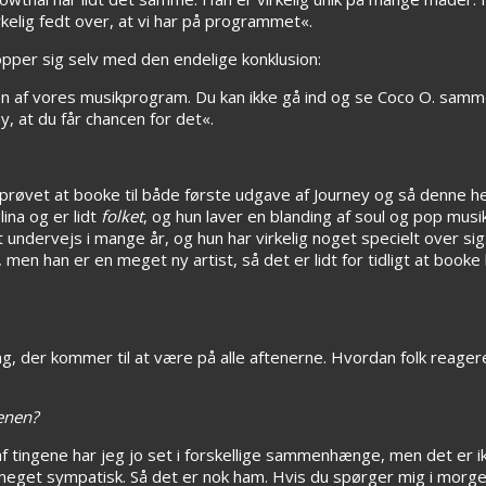
irkelig fedt over, at vi har på programmet«.
topper sig selv med den endelige konklusion:
 af vores musikprogram. Du kan ikke gå ind og se Coco O. samme
y, at du får chancen for det«.
 prøvet at booke til både første udgave af Journey og så denne 
ina og er lidt
folket
, og hun laver en blanding af soul og pop musi
undervejs i mange år, og hun har virkelig noget specielt over sig
en han er en meget ny artist, så det er lidt for tidligt at booke
ng, der kommer til at være på alle aftenerne. Hvordan folk reage
cenen?
f tingene har jeg jo set i forskellige sammenhænge, men det er ikke
 meget sympatisk. Så det er nok ham. Hvis du spørger mig i morg