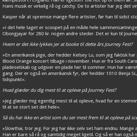
Hans musik er virkelig rå og catchy. De to artister har jeg det v
Kasper når at opremse mange flere artister, før han til sidst s
»I det hele taget er scoopet på en måde hele sammensætningen
Obongjayar for 280 kr. nogen andre steder. Det er kun til Journe
Hvem er det ikke lykkes jer at booke til dette års Journey Fest?
»En amerikansk pige, der hedder Kelsey Lu, som jeg faktisk har
Blood Orange koncert tilbage i november. Hun er fra South Carol
pladeselskab og udgiver en plade her til sommer. Hun har været 
gang. Der er også en amerikansk fyr, der hedder 1010 Benja SL, m
tidspunkt«.
Hvad glæder du dig mest til at opleve på Journey Fest?
»Jeg glæder mig egentlig mest til at opleve, hvad for en stemni
til at se stort set det hele«.
Så du har ikke en artist som du ser mest frem til at opleve på s
»Slowthai, tror jeg. For jeg har ikke selv set ham endnu. Mange a
Han er bare så rå og samtidig meget ligetil. Og så er han også