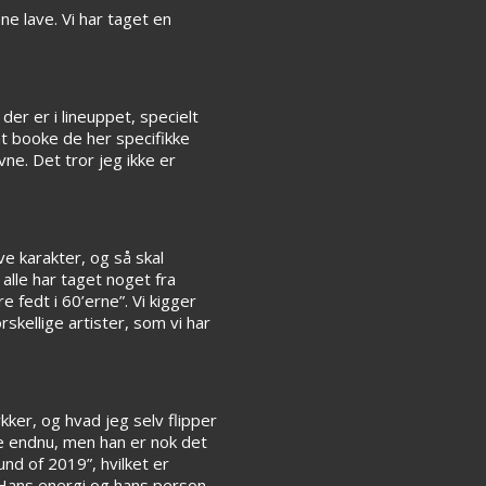
nne lave. Vi har taget en
er er i lineuppet, specielt
 at booke de her specifikke
e. Det tror jeg ikke er
ve karakter, og så skal
alle har taget noget fra
e fedt i 60’erne”. Vi kigger
kellige artister, som vi har
kker, og hvad jeg selv flipper
e endnu, men han er nok det
und of 2019”, hvilket er
. Hans energi og hans person…