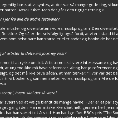
or egentlig bare, at vi syntes, at der var så mange gode ting, vi ku
r natten. Absolut ikke. Men det går i den rigtige retning.«
I jer fra alle de andre festivaler?
le artister og diversiteten i vores musikprogram. Den diversitet d
Roskilde. Og så er det selvfølgelig også fordi, at vi er i stand til
m som helst bare kan starte et eller andet og booke de her navn
af artister til dette års Journey Fest?
mer til at rykke om lidt. Artisterne skal være interessante og ha
i, at tingene ikke må have referencer. Alting har jo referencer og 
eligt, og det må ikke blive sådan, at man tænker: ”Hvor var det bar
, når vi booker og sammensætter vores musikprogram. Alle de fors
es.«
g-scoop’, hvem skal det så være?
er har svært ved at vælge blandt de mange navne: »Der er et par sty
 meget gang i den. Han er måske ikke slået helt igennem herhjemm
t har han været i et års tid. Han har lige fået BBC’s pris ”The So
 Slowthai har lidt det samme. Han er virkelig unik på mange måder