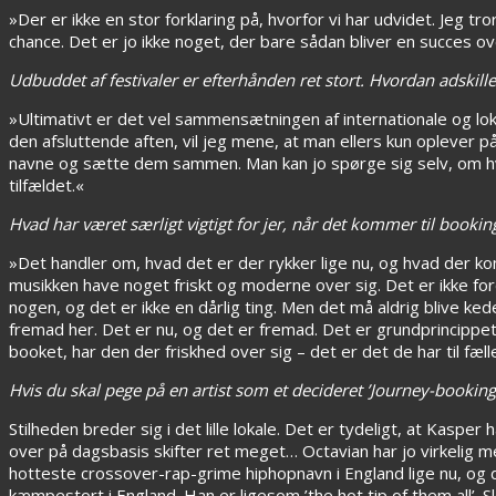
»Der er ikke en stor forklaring på, hvorfor vi har udvidet. Jeg tr
chance. Det er jo ikke noget, der bare sådan bliver en succes ove
Udbuddet af festivaler er efterhånden ret stort. Hvordan adskiller 
»Ultimativt er det vel sammensætningen af internationale og loka
den afsluttende aften, vil jeg mene, at man ellers kun oplever på 
navne og sætte dem sammen. Man kan jo spørge sig selv, om hve
tilfældet.«
Hvad har været særligt vigtigt for jer, når det kommer til booking 
»Det handler om, hvad det er der rykker lige nu, og hvad der kom
musikken have noget friskt og moderne over sig. Det er ikke ford
nogen, og det er ikke en dårlig ting. Men det må aldrig blive ked
fremad her. Det er nu, og det er fremad. Det er grundprincippet
booket, har den der friskhed over sig – det er det de har til fæll
Hvis du skal pege på en artist som et decideret ’Journey-bookin
Stilheden breder sig i det lille lokale. Det er tydeligt, at Kasp
over på dagsbasis skifter ret meget… Octavian har jo virkelig
hotteste crossover-rap-grime hiphopnavn i England lige nu, og de
kæmpestort i England. Han er ligesom ’the hot tip of them all’.