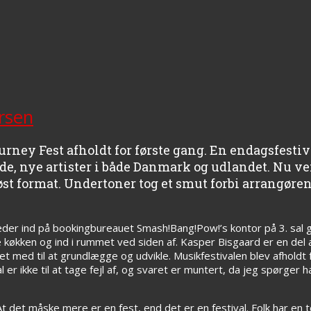
rsen
urney Fest afholdt for første gang. En endagsfestiv
de, nye artister i både Danmark og udlandet. Nu v
st format. Undertoner tog et smut forbi arrangørens
æder ind på bookingbureauet Smash!Bang!Pow!’s kontor på 3. sal 
lle køkken og ind i rummet ved siden af. Kasper Bisgaard er en del 
t med til at grundlægge og udvikle. Musikfestivalen blev afholdt f
er ikke til at tage fejl af, og svaret er muntert, da jeg spørger h
At det måske mere er en fest, end det er en festival. Folk har en t