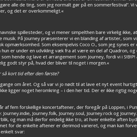
 gøre alle de ting, som jeg normalt gør på en sommerfestival”. Vi
etter, og det er overkommeligt.«
avnske spillesteder, og vi mener simpelthen bare virkelig ikke, 
e musik. På Journey præsenterer vi en blanding af artister, som
t nok opmærksomhed. Som eksempelvis Coco O., som jeg synes er 
hun er under en udvikling væk fra at være en del af Quadron, og e
 som hende og lave et arrangement som Journey, fordi vi i S!B!P!
elig godt styr på, hvad der bliver til noget i morgen.«
å kort tid efter den første?
gange om året. Og så var vi jo nødt til at lave et nyt event hurtig
ikke ligger noget heromkring – i den her tid. Der er ikke rigtig nog
 år af fem forskellige koncertaftener, der foregår på Loppen, i P
Journey.indie, Journey.folk, Journey.soul, Journey.rock og Journey.
blik, og man må derfor endelig ikke tro, at hver enkelte aften by
mmet for de enkelte aftener er derimod varieret, og man kan forve
 enkelt svar: