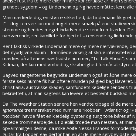
anelse rust fra to mere eller mindre koncertløse år, men senere
grundet sygdom – og Lindemann og Ng havde måttet lære alle ta
Man mærkede dog en større sikkerhed, da Lindemann fik greb om 
I” – dog i en version med noget mere smæk på end studieversi
stemme og hendes meget indadvendte scenefremtræden. Det v
nærværende; ren kamillete for hjertet – rensende og lindrende
Rent faktisk virkede Lindemann mere og mere nærværende, des
det nyudgivne album – formåede virkelig at skrue intensiteten 
mærkes på aftenens næstsidste nummer, ”To Talk About”, som e
Kidman, der kun med ømhed og skrøbelighed formår at styre et h
Bagved tangenterne begyndte Lindemann også at åbne mere op
første seks numre fik hun oftere munden på gled bag klaveret. De
Christiania, australske skader, samfundets kedelige tendens til a
bekræftet i, at man sagtens kan levere et bestemt budskab med
Da The Weather Station senere hen vendte tilbage til de mere
Ignorance
tretrinsraket med numrene ”Robber”, ”Atlantic” og ”P
”Robber” havde fået en klædelig dyster og tung tone båret af 
sexede trommearbejde. Et øjeblik troede man næsten, at man var 
opvarmningen denne, da irske Aoife Nessa Frances formodentli
guitar fra Loppen gav derfor han en af de mere selvbevidste si