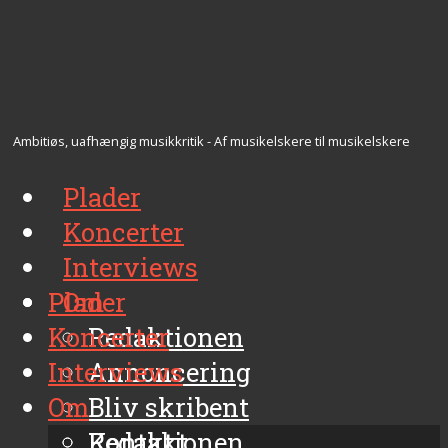
Ambitiøs, uafhængig musikkritik - Af musikelskere til musikelskere
Plader
Koncerter
Interviews
Plader
Om
Koncerter
Redaktionen
Interviews
Annoncering
Om
Bliv skribent
Kontakt
Redaktionen