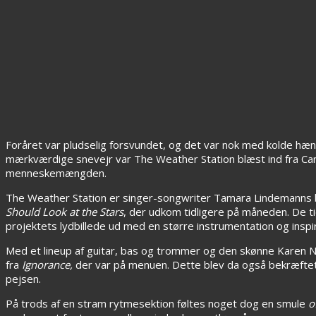
Foråret var pludselig forsvundet, og det var nok med kolde h
mærkværdige snevejr var The Weather Station blæst ind fra Cana
menneskemængden.
The Weather Station er singer-songwriter Tamara Lindemanns 
Should Look at the Stars
, der udkom tidligere på måneden. De t
projektets lydbillede ud med en større instrumentation og inspir
Med et lineup af guitar, bas og trommer og den skønne Karen Ng
fra
Ignorance,
der var på menuen. Dette blev da også bekræftet
pejsen.
På trods af en stram rytmesektion føltes noget dog en smule
o