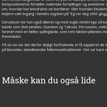
kompositionerne fortæller maleriske fortællinger og anekdoter
om, hvordan hun knivdrabte sin bortfører. Eller hvordan Elisabe
bejlere væk engang i hendes ungdom på “Eg ser deg utfor glugg
Derudover har hun også allieret sig med nogle mindst lige så k
bands som Sherzandum, Stundom og Tailcoat. Percussion, violin,
forenet med en fælles spilleglæde, som rent faktisk lykkedes m
fremmødet.
På sin vis var det derfor dejligt forfriskende at få supplere
på klassiske, skandinaviske folkemusiktraditioner. Det var bare 
Måske kan du også lide