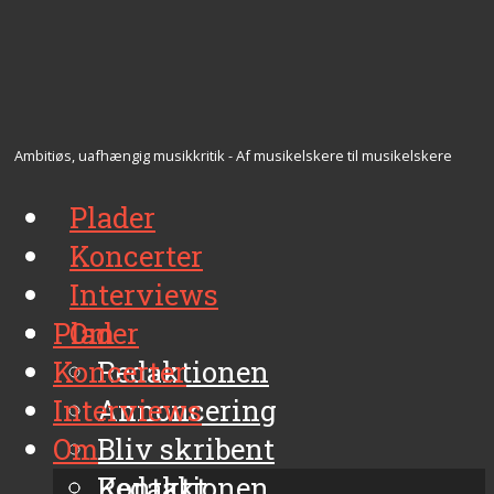
Ambitiøs, uafhængig musikkritik - Af musikelskere til musikelskere
Plader
Koncerter
Interviews
Plader
Om
Koncerter
Redaktionen
Interviews
Annoncering
Om
Bliv skribent
Kontakt
Redaktionen