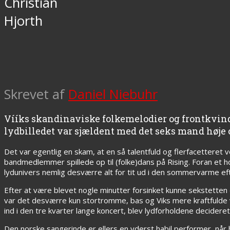
Christian
Hjorth
Skrevet af
Daniel Niebuhr
Vííks skandinaviske folkemelodier og frontkvind
lydbilledet var sjældent med det seks mand høje 
Det var egentlig en skam, at en så talentfuld og flerfacetteret v
bandmedlemmer spillede op til (folke)dans på Rising. Foran et 
lydunivers nemlig desværre alt for tit ud i den sommervarme e
Efter at være blevet nogle minutter forsinket kunne sekstetten d
var det desværre kun stortromme, bas og Viks mere kraftfulde 
ind i den tre kvarter lange koncert, blev lydforholdene decideret
Den norske sangerinde er ellers en yderst habil performer, når