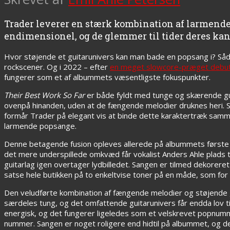
Trader leverer en stærk kombination af larmend
endimensionel, og de glemmer til tider deres ka
Hvor støjende et guitarunivers kan man bade en popsang i? Så
rockscener. Og i 2022 – efter
en meget slowcore-præget debut
fungerer som et af albummets væsentligste fokuspunkter.
Their Best Work So Far
er både fyldt med tunge og skærende gui
ovenpå hinanden, uden at de fængende melodier druknes heri.
formår Trader på elegant vis at binde dette karaktertræk samm
larmende popsange.
Denne betagende fusion opleves allerede på albummets første 
det mere underspillede omkvæd får vokalist Anders Ahle plads ti
guitarlag igen overtager lydbilledet. Sangen er tilmed dekorer
satse hele butikken på to enkeltvise toner på en måde, som for
Den veludførte kombination af fængende melodier og støjende g
særdeles tung, og det omfattende guitarunivers får endda lov ti
energisk, og det fungerer ligeledes som et velskrevet popnumm
nummer. Sangen er noget roligere end hidtil på albummet, og d