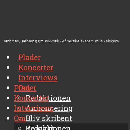
Ambitiøs, uafhængig musikkritik - Af musikelskere til musikelskere
Plader
Koncerter
Interviews
Plader
Om
Koncerter
Redaktionen
Interviews
Annoncering
Om
Bliv skribent
Kontakt
Redaktionen