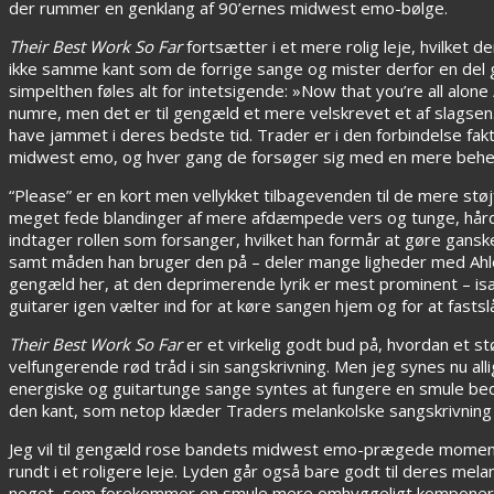
der rummer en genklang af 90’ernes midwest emo-bølge.
Their Best Work So Far
fortsætter i et mere rolig leje, hvilket 
ikke samme kant som de forrige sange og mister derfor en del 
simpelthen føles alt for intetsigende: »Now that you’re all alone 
numre, men det er til gengæld et mere velskrevet et af slagse
have jammet i deres bedste tid. Trader er i den forbindelse fa
midwest emo, og hver gang de forsøger sig med en mere behersk
“Please” er en kort men vellykket tilbagevenden til de mere stø
meget fede blandinger af mere afdæmpede vers og tunge, hårdt
indtager rollen som forsanger, hvilket han formår at gøre gansk
samt måden han bruger den på – deler mange ligheder med Ahles. 
gengæld her, at den deprimerende lyrik er mest prominent – i
guitarer igen vælter ind for at køre sangen hjem og for at fas
Their Best Work So Far
er et virkelig godt bud på, hvordan et 
velfungerende rød tråd i sin sangskrivning. Men jeg synes nu a
energiske og guitartunge sange syntes at fungere en smule be
den kant, som netop klæder Traders melankolske sangskrivning
Jeg vil til gengæld rose bandets midwest emo-prægede momenter
rundt i et roligere leje. Lyden går også bare godt til deres melan
noget, som forekommer en smule mere omhyggeligt komponer