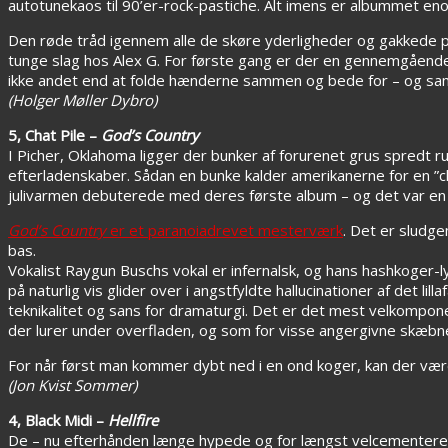
autotunekaos til 90’er-rock-pastiche. Alt imens er albumme
Den røde tråd igennem alle de skøre yderligheder og gakkede på
tunge slag hos Alex G. For første gang er der en gennemgåend
ikke andet end at folde hænderne sammen og bede for – og s
(Holger Møller Dybro)
5, Chat Pile –
God’s Country
I Picher, Oklahoma ligger der bunker af forurenet grus spredt run
efterladenskaber. Sådan en bunke kalder amerikanerne for en ”c
julivarmen debuterede med deres første album – og det var en
God’s Country
er et paranoiadrevet mesterværk
. Det er sludg
bas.
Vokalist Raygun Buschs vokal er infernalsk, og hans hashkoger-ly
på naturlig vis glider over i angstfyldte hallucinationer af det 
teknikalitet og sans for dramaturgi. Det er det mest velkompon
der lurer under overfladen, og som for visse angergivne skæbner
For når først man kommer dybt ned i en ond koger, kan der være
(Jon Kvist Sommer)
4, Black Midi –
Hellfire
De – nu efterhånden længe hypede og for længst velcementerede 