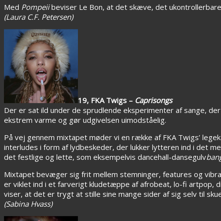
Med
Pompeii
beviser Le Bon, at det skæve, det ukontrollerbar
(Laura C.F. Petersen)
19, FKA Twigs –
Caprisongs
Der er sat ild under de sprudlende eksperimenter af sange, de
ekstrem varme og gør udgivelsen uimodståelig.
På vej gennem mixtapet møder vi en række af FKA Twigs’ legekam
interludes i form af lydbeskeder, der lukker lytteren ind i det 
det festlige og lette, som eksempelvis dancehall-dansegulv
ban
Mixtapet bevæger sig frit mellem stemninger, features og vibr
er viklet ind i et farverigt kludetæppe af afrobeat, lo-fi artpop
viser, at det er trygt at stille sine mange sider af sig selv til skue
(Sabina Hvass)