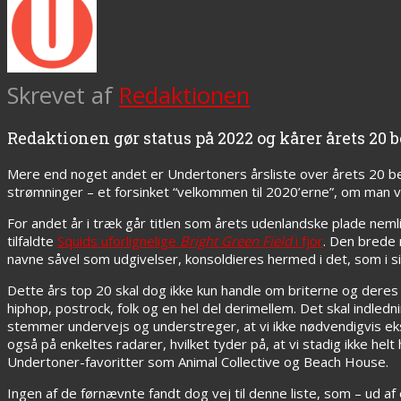
Skrevet af
Redaktionen
Redaktionen gør status på 2022 og kårer årets 20 
Mere end noget andet er Undertoners årsliste over årets 20 be
strømninger – et forsinket “velkommen til 2020’erne”, om man vi
For andet år i træk går titlen som årets udenlandske plade neml
tilfaldte
Squids uforlignelige
Bright Green Field
i fjor
. Den brede 
navne såvel som udgivelser, konsoldieres hermed i det, som i si
Dette års top 20 skal dog ikke kun handle om briterne og deres 
hiphop, postrock, folk og en hel del derimellem. Det skal indledni
stemmer undervejs og understreger, at vi ikke nødvendigvis eksis
også på enkeltes radarer, hvilket tyder på, at vi stadig ikke h
Undertoner-favoritter som Animal Collective og Beach House.
Ingen af de førnævnte fandt dog vej til denne liste, som – ud af 