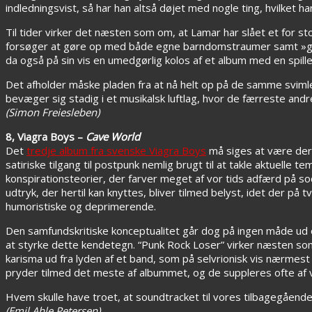
indledningsvist, så har han altså døjet med nogle ting, hvilket
Til tider virker det næsten som om, at Lamar har slået et for 
forsøger at gøre op med både egne barndomstraumer samt »ge
da også på sin vis en umedgørlig kolos af et album med en spille
Det afholder måske pladen fra at nå helt op på de samme svi
bevæger sig stadig i et musikalsk luftlag, hvor de færreste andre
(Simon Freiesleben)
8, Viagra Boys –
Cave World
Det
tredje album fra svenske Viagra Boys
må siges at være der
satiriske tilgang til postpunk nemlig brugt til at takle aktuell
konspirationsteorier, der farver meget af vor tids adfærd på 
udtryk, der hertil kan knyttes, bliver tilmed belyst, idet der på
humoristiske og deprimerende.
Den samfundskritiske konceptualitet går dog på ingen måde ud o
at styrke dette kendetegn. “Punk Rock Loser” virker næsten som
karisma ud fra lyden af et band, som på selvrionisk vis nærmest v
pryder tilmed det meste af albummet, og de suppleres ofte af v
Hvem skulle have troet, at soundtracket til vores tilbagegående 
(Emil Ahle Petersen)