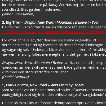
for de elskende at hente på
Skinty Fia
. Næ, nej. Det er en kold,
soundtrack til at gå den i møde med.
(Simon Freiesleben)
2, Big Thief –
Dragon New Warm Mountain I Believe in You
Havde man 80 minutter til sin umiddelbare rådighed, var inge
indiefolk-bastard
Dragon New Warm Mountain I Believe in You
–
For efter at have spyttet den ene suveræne udgivelse ud
efter
deres nødvendige tid og leverede på deres femte fuldlængde 20 
og sågar sig selv. Undervejs bliver Adrienne Lenker måske aldri
nærvær har aldrig føltes mere ægte, end det gør her, i takt med 
Dragon New Warm Mountain I Believe in You
er samtidig eksper
hoedown, når der skal være fest med både guitarer, violiner, ist
kurs mod den store kartoffeluendelighed.
(Daniel Niebuhr)
1, Black Country, New Road –
Ants From Up There
Som hvis det var en klezmermusical spillet af konservatorieu
endegyldigt revet sig fri fra den britiske bølge af “sangtalend
De har på mirakuløs vis forenet debutpladens spraglede vilds