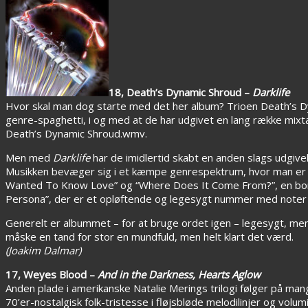
18, Death’s Dynamic Shroud –
Darklife
Hvor skal man dog starte med det her album? Trioen Death’s D
genre-spaghetti, i og med at de har udgivet en lang række mix
Death’s Dynamic Shroud.wmv.
Men med
Darklife
har de imidlertid skabt en anden slags udgiv
Musikken bevæger sig i et kæmpe genrespektrum, hvor man er o
Wanted To Know Love” og “Where Does It Come From?”, en bomba
Persona”, der er et opløftende og legesygt nummer med noter af
Generelt er albummet – for at bruge ordet igen – legesygt, 
måske en tand for stor en mundfuld, men helt klart det værd.
(Joakim Dalmar)
17, Weyes Blood –
And in the Darkness, Hearts Aglow
Anden plade i amerikanske Natalie Merings trilogi følger på man
70’er-nostalgisk folk-tristesse i fløjsbløde melodilinjer og vo