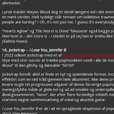
allerbedst.
Lyrisk træder Weyes Blood dog et skridt længere ind i det enorme
en mørk verden. Helt tydeligt står temaet om kollektive traumer
people are hurting? / Oh, it’s not just me, I guess it’s everybody
“Hearts Aglow” og The Worst is Done” fokuserer også begge på
Men hvor vi – det store vi – i stedet er på vej hen er endnu ikke r
(Sabina Hvass)
16, Jockstrap –
I Love You, Jennifer B
I 2022 udkom Jockstrap med et af
årets mest farverige popalb
Skye med stor succes at trække popmusikken rundt i alle de mu
About” til den glitchy og dansable “50/50”.
Jockstrap formår altid at finde et nyt og spændende format, h
effektivt som en rød tråd igennem hele albummet. Ikke alene pr
levere nogle ret progressive udgaver af denne farverige popm
meningsfyldte måde at glide ind og ud ad smukke og underspil
åbningsnummeret, “Neon”, der efter flere forskellige stilskift m
startens nøgne sammensætning af vokal og akustisk guitar.
I Love You Jennifer B
er alt i alt en spraglende eksplosion af popm
(Emil Ahle Petersen)