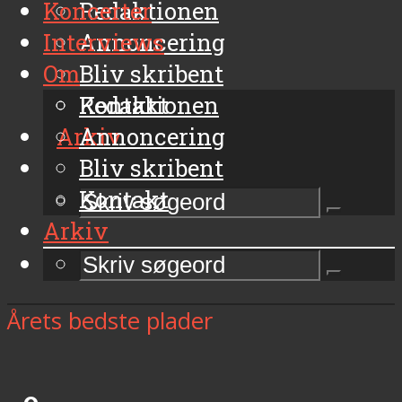
Koncerter
Redaktionen
Interviews
Annoncering
Om
Bliv skribent
Kontakt
Redaktionen
Arkiv
Annoncering
Bliv skribent
Kontakt
Arkiv
Årets bedste plader