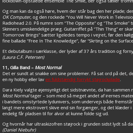
lockdown-opståede ensemble The Smile, der også tæller tromm
Og man kan da også høre, hvem der står bag den her plade; den
OK Computer
, og den rockede “You Will Never Work in Televisi
Radiohead 2.0. På numre som “The Opposite” og “The Smoke” træ
Skinners umiskendelige præg. Guitarriffet på “Thin Thing” er sk
Tomorrow Brings” sætter ligeledes tempo i vejret, før den køl
fine ballade “Free In The Knowledge”, før “Skrting on the Surface”
Et debutalbum i særklasse, der lyder af 37 års tradition og forn
(Laura C.F. Petersen)
11, Gilla Band –
Most Normal
Det er sundt at snakke om sine problemer. Få sat ord på det, der
en ny hobby eller lav
en fuldstændig forrykt støjrockplade
.
Dara Kiely valgte øjensynligt det sidstnævnte, da han sammen 
Most Normal
tager – som med så meget andet af irernes mater
i bandets omstyrtede lydunivers, som undervejs både fremstår g
langt mere ekstrovert skive end sin forgænger, og det klæder i
endelig får pladsen til for alvor at kunne folde sig ud.
Og hvornår har ultraskizofren støjrock i grunden sidst lydt så dansabel, som den
(Daniel Niebuhr)