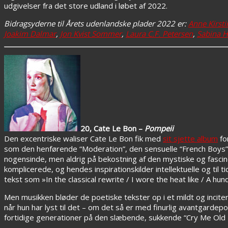
udgivelser fra det store udland i løbet af 2022.
Bidragsyderne til Årets udenlandske plader 2022 er:
Anne Kirst
Joakim Dalmar
,
Jon Kvist Sommer
,
Laura C.F. Petersen
,
Sabina H
20, Cate Le Bon –
Pompeii
Den excentriske waliser Cate Le Bon fik med
sit sjette album
fo
som den henførende “Moderation”, den sensuelle “French Boys”
nogensinde, men aldrig på bekostning af den mystiske og fasci
komplicerede, og hendes inspirationskilder intellektuelle og til t
tekst som »In the classical rewrite / I wore the heat like / A h
Men musikken bløder de poetiske tekster op i et mildt og inciter
når hun har lyst til det – om det så er med finurlig avantgardepo
fortidige generationer på den slæbende, sukkende “Cry Me Old 