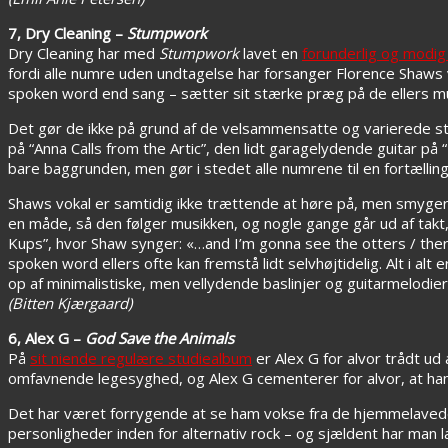
7, Dry Cleaning –
Stumpwork
Dry Cleaning har med
Stumpwork
lavet en
forunderlig og modig 
fordi alle numre uden undtagelse har forsanger Florence Shaws
spoken word end sang – sætter sit stærke præg på de ellers mus
Det gør de ikke på grund af de velsammensatte og varierede sty
på “Anna Calls from the Artic”, den lidt garagelydende guitar p
bare baggrunden, men gør i stedet alle numrene til en fortælling i
Shaws vokal er samtidig ikke trættende at høre på, men smyger
en måde, så den følger musikken, og nogle gange går ud af ta
Kups”, hvor Shaw synger: «…and I’m gonna see the otters / there
spoken word ellers ofte kan fremstå lidt selvhøjtidelig. Alt i alt 
op af minimalistiske, men vellydende baslinjer og guitarmelodier
(Bitten Kjærgaard)
6, Alex G –
God Save the Animals
På
sit niende regulære studiealbum
er Alex G for alvor trådt ud
omfavnende legesyghed, og Alex G cementerer for alvor, at han
Det har været forrygende at se ham vokse fra de hjemmelavede
personligheder inden for alternativ rock – og sjældent har man l