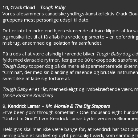
10, Crack Cloud –
Tough Baby
Vores allesammens canadiske yndlings-kunstkollektiv Crack Clo
gruppens mest personlige udspil til dato.
Det er intet mindre end hjerteskærende at høre klippet af forsa
og musikalitet til at få afløb fra vrede og smerte – en opfor
misbrug, ensomhed og isolation fra samfundet.
På trods af at være afsindigt rørende bliver
Tough Baby
dog ald
fyldt med dansable rytmer, fængende 80’er-poppede saxofoner og
Tough Baby
topper dog på de mere eksperimenterende skæringer
”Criminal”, der med sin blanding af rasende og brutale instru
svært ikke at lade sig forføre af.
Tough Baby
er et råt, menneskeligt og livsbekræftende værk, man 
(Anne Kirstine Knudsen)
9, Kendrick Lamar –
Mr. Morale & The Big Steppers
»I’ve been goin’ through somethin’ / One-thousand eight-hundred 
“United In Grief”, hvor Kendrick Lamar byder verden velkommen ti
Heldigvis skal man ikke være bange for, at Kendrick har tabt pu
nemlig både et snirklet og dybt personligt værk, som samtidig l