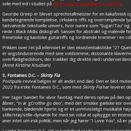
side med ind i studiet på
deres tredje studiealbum,
Hellfire
.
Geordie Greep er blevet sprechstallmeister for en kakafonisk 
kendetegnende komplekse, cirkulære riffs og overrumplende lyd
tætvævede tekstuelle univers, hvor numre som ”Sugar/Tzu” og 
nede i Black Midis diskografi. Sansen for abstrakt og malende hi
frenetiske og kaotiske guitarriffs og tordnende trommer i en coll
Prikken over i’et på infernoet er den eksistentialistiske ”27 Que
er angstinducerende med sine voldsomme, dissonante klavermelo
overflødighedshorn, der trækker dig direkte ned i underverden
(Anne Kirstine Knudsen)
3, Fontaines D.C. –
Skinty Fia
Postpunk-revival bølgen er alt andet end død. Den er blot mutere
2022 fra irske Fontaines D.C., som med
Skinty Fia
har leveret d
Her tager bandet for alvor favntag med deres ophav på den op
åbner, “In ár gCroíthe go deo”, med det smukke gæliske kor o
bankende, blødende hjerte og er et uomtvisteligt musikalsk høj
stille/støj/stille-dynamik for med sin vokal at opbygge en int
aner intet om irsk politik, men når jeg hører “I Love You”, så er
I vanlig Fontaines D.C.-stil er kærlighed stadig en central tema