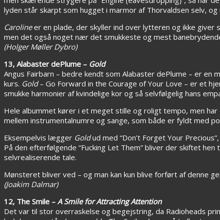
lyden står skarpt som hugget i marmor af Thorvaldsen selv, og
Caroline
er en plade, der skyller ind over lytteren og ikke giver
men det også noget nær det smukkeste og mest banebrydende m
(Holger Møller Dybro)
13, Alabaster dePlume –
Gold
Angus Fairbarn – bedre kendt som Alabaster dePlume – er en musik
kurs.
Gold
– Go Forward in the Courage of Your Love – er et hj
smukke harmonier af kvindelige kor og så selvfølgelig hans empa
Hele albummet kører i et meget stille og roligt tempo, men har
mellem instrumentalnumre og sange, som både er fyldt med poe
Eksempelvis lægger
Gold
ud med “Don’t Forget Your Precious”, d
På den efterfølgende “Fucking Let Them” bliver der skiftet hen til
selvrealiserende tale.
Mønsteret bliver ved – og man kan kun blive forført af denne ge
(Joakim Dalmar)
12, The Smile –
A Smile for Attracting Attention
Det var til stor overraskelse og begejstring, da Radioheads