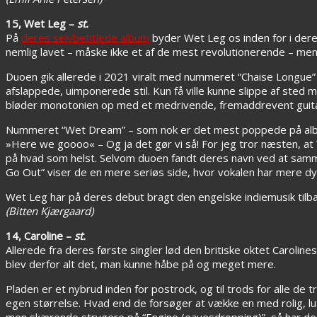
15, Wet Leg –
st.
På
deres selvbetitlede album
byder Wet Leg os inden for i der
nemlig lavet – måske ikke et af de mest revolutionerende – me
Duoen gik allerede i 2021 viralt med nummeret “Chaise Longue
afslappede, uimponerede stil. Kun få ville kunne slippe af ste
bløder monotonien op med et medrivende, fremaddrevent guitars
Nummeret “Wet Dream” – som nok er det mest poppede på album
»Here we goooo« – Og ja det gør vi så! For jeg tror næsten, 
på hvad som helst. Selvom duoen fandt deres navn ved at sammen
Go Out” viser de en mere seriøs side, hvor vokalen har mere dyb
Wet Leg har på deres debut bragt den engelske indiemusik til
(Bitten Kjærgaard)
14, Caroline –
st.
Allerede fra deres første singler lød den britiske oktet Carol
blev derfor alt det, man kunne håbe på og meget mere.
Pladen er et nybrud inden for postrock, og til trods for alle de t
egen størrelse. Hvad end de forsøger at vække en med rolig, l
men skærende strygere på “Engine (eavesdropping)”, så har de e